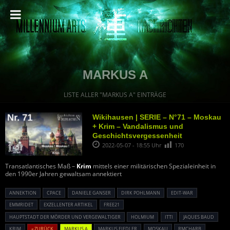
MARKUS A
LISTE ALLER "MARKUS A" EINTRÄGE
Wikihausen | SERIE – N°71 – Moskau
+ Krim – Vandalismus und
Geschichtsvergessenheit
2022-05-07 - 18:55 Uhr
170
Transatlantisches Maß –
Krim
mittels einer militärischen Spezialeinheit in
den 1990er Jahren gewaltsam annektiert
ANNEKTION
CPACE
DANIELE GANSER
DIRK POHLMANN
EDIT-WAR
EMMRIDET
EXZELLENTER ARTIKEL
FREE21
HAUPTSTADT DER MÖRDER UND VERGEWALTIGER
HOLMIUM
ITTI
JAQUES BAUD
KRIM
« ZURÜCK
MARKUS A
MARKUS FIEDLER
MOSKAU
RMCHARB