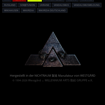
RUSSLAND
SOWJETUNION
UKRAINE
VANDALISMUS
VANDALISMUSMELDUNG
WIKIHAIUSEN
WIKIPEDIA
WIKIPEDIA DEUTSCHLAND
Powered By :
Hergestellt in der
von
NICHTRAUM 製造 Manufaktur
WESTGÅRD
Westgård
MILLENNIUM ARTS 勤続 GRUPPE e.K.
© 1994-2026
→