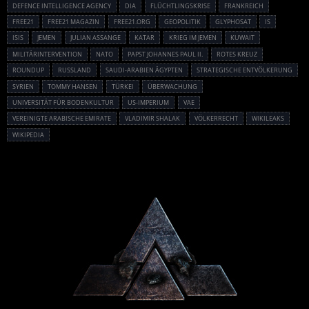
DEFENCE INTELLIGENCE AGENCY
DIA
FLÜCHTLINGSKRISE
FRANKREICH
FREE21
FREE21 MAGAZIN
FREE21.ORG
GEOPOLITIK
GLYPHOSAT
IS
ISIS
JEMEN
JULIAN ASSANGE
KATAR
KRIEG IM JEMEN
KUWAIT
MILITÄRINTERVENTION
NATO
PAPST JOHANNES PAUL II.
ROTES KREUZ
ROUNDUP
RUSSLAND
SAUDI-ARABIEN ÄGYPTEN
STRATEGISCHE ENTVÖLKERUNG
SYRIEN
TOMMY HANSEN
TÜRKEI
ÜBERWACHUNG
UNIVERSITÄT FÜR BODENKULTUR
US-IMPERIUM
VAE
VEREINIGTE ARABISCHE EMIRATE
VLADIMIR SHALAK
VÖLKERRECHT
WIKILEAKS
WIKIPEDIA
Powered By :