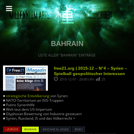
BAHRAIN
LISTE ALLER "BAHRAIN" EINTRÄGE
free21.org | 2015-12 – N°4 – Syrien –
Spielball geopolitischer Interessen
2015-12-01 - 20:00 Uhr
25
■
strategische Entvölkerung
von Syrien
■ NATO-Territorium an ISIS-Truppen
■ Putins Syrienhilfe
■ Welt laut dem US-Imperium
■ Glyphosat-Bewertung von Industrie gesteuert
■ Syrien, Russland, IS und das Völkerrecht +
« ZURÜCK
BAHRAIN
BASCHAR AL-ASSAD
BOKU