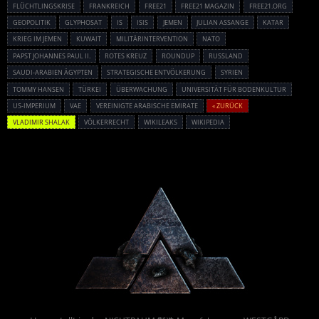
FLÜCHTLINGSKRISE
FRANKREICH
FREE21
FREE21 MAGAZIN
FREE21.ORG
GEOPOLITIK
GLYPHOSAT
IS
ISIS
JEMEN
JULIAN ASSANGE
KATAR
KRIEG IM JEMEN
KUWAIT
MILITÄRINTERVENTION
NATO
PAPST JOHANNES PAUL II.
ROTES KREUZ
ROUNDUP
RUSSLAND
SAUDI-ARABIEN ÄGYPTEN
STRATEGISCHE ENTVÖLKERUNG
SYRIEN
TOMMY HANSEN
TÜRKEI
ÜBERWACHUNG
UNIVERSITÄT FÜR BODENKULTUR
US-IMPERIUM
VAE
VEREINIGTE ARABISCHE EMIRATE
« ZURÜCK
VLADIMIR SHALAK
VÖLKERRECHT
WIKILEAKS
WIKIPEDIA
Powered By :