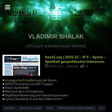
VLADIMIR SHALAK
LISTE ALLER "VLADIMIR SHALAK" EINTRÄGE
free21.org | 2015-12 – N°4 – Syrien –
Spielball geopolitischer Interessen
2015-12-01 - 20:00 Uhr
25
■
strategische Entvölkerung
von Syrien
■ NATO-Territorium an ISIS-Truppen
■ Putins Syrienhilfe
■ Welt laut dem US-Imperium
■ Glyphosat-Bewertung von Industrie gesteuert
■ Syrien, Russland, IS und das Völkerrecht +
BAHRAIN
BASCHAR AL-ASSAD
BOKU
DEFENCE INTELLIGENCE AGENCY
DIA