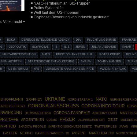
■ NATO-Territorium an ISIS-Truppen
■ Putins Syrienhilfe
■ Welt laut dem US-Imperium
■ Glyphosat-Bewertung von Industrie gesteuert
s Völkerrecht +
D
BOKU
DEFENCE INTELLIGENCE AGENCY
DIA
FLÜCHTLINGSKRISE
FRANKRE
RG
GEOPOLITIK
GLYPHOSAT
IS
ISIS
JEMEN
JULIAN ASSANGE
KATAR
MILITÄRINTERVENTION
NATO
PAPST JOHANNES PAUL II.
ROTES KREUZ
ROUND
ABIEN ÄGYPTEN
STRATEGISCHE ENTVÖLKERUNG
SYRIEN
TOMMY HANSEN
TÜRKE
UR
US-IMPERIUM
VAE
VEREINIGTE ARABISCHE EMIRATE
VLADIMIR SHALAK
VÖ
UKRAINE
NATO
US HOFFMANN
GRAPHEN
NORD STREAM 1
NÜRNBERGER K
CORONA-AUSSCHUSS
CORONA INFO TOUR
ERGEY FILBERT
BITW
ENWIRKUNG
CORONA-PANDEMIE
MARTIN 
HERMANN PLOPPA
ANTHONY FAUCI
PFIZER
PFSTOFFE
ARGENTINIEN
GEIST
COSMO
MULDENTA
DELPHISCHER ORT
IMPFTOD
SHADOW PEOPLE
INFEKTIONSSCHUTZGESETZ
TWITTERFILES
VIR
JAPAN
TWITTER
MEXIKO
AMBIENT
MANIPULATION
DANIELE GANSER
NORD STREA
3G