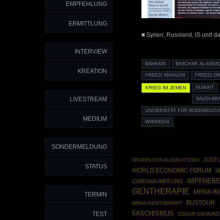
EMPFEHLUNG
ERMITTLUNG
■ Syrien, Russland, IS und da
INTERVIEW
BAHRAIN
BASCHAR AL-ASSA
KREATION
FREE21 MAGAZIN
FREE21.O
KRIEG IM JEMEN
KUWAIT
LIVESTREAM
SAUDI-AR
UNIVERSITÄT FÜR BODENKULT
MEDIUM
WIKIPEDIA
SONDERMELDUNG
JUST
SPUREN DER ALLMÄCHTIGEN
STATUS
WORLD ECONOMIC FORUM
S
IMPFNEB
CORONA-IMPFUNG
GENTHERAPIE
MRNA-IM
TERMIN
BUSTOUR
MRNA-GENTHERAPY
FASCHISMUS
TEST
EDGAR SIEMUND