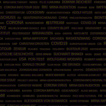
DOMINIK REICHERT
A
P.L.O. LUMUMBA
FRIEDRI
MRNA GENE THERAPY
INDIEN
RKI
MRNA-INJEKTION
IMPF
SS
CORONA INFO TOUR 2020
PSIRAM
BSW
LOCKDOWN
ADOLF HITLER
CHRISTENTUM
ANG
DEMONSTRATIONEN
NATO UN
SCHUSS
BIONT
CHINA
EU
GEISTERERSCHEINUNG
PRÄ-ASTRONAUTIK
CORONA
種STREAM
COVID-19
BUNDESWEHR
MRNA 
NWO
SKEPTIKER
OV2
COUNTY BLUFF
GELEUGNET
WILHELM DOMKE-SCHULZ
EVD
POLY GRID
P
STITUT
WIKIHAUSEN
POLTERGEIST
NATO AKTE
ÖSTERREIC
GRIPPE
WIEN
MASKENZWANG
CORONA
SACHSEN
DA
MRNA-IMPFSTOFF
DYATLOV PASS
COVID19
R
CHRISTIAN DROSTEN
UAP
CIA
EUROPÄISCHE UNION
IKATION
FOTOUR
ZENSUR
BUSTOUR 2020
PLAUEN
POLARITY
ANTISEMITIS
TANZANIA
UTSCHE GESCHICHTE
SUCHARIT BHAKDI
A
JENS SPAHN
NASA
DEMO
USA
WOLFGANG WODARG
PCR-TEST
ROBERT HABEC
BUSTOUR 2020
DONALD TRUMP
DIE GRÜNEN
01
O
COVID-IMPFUNG
DYATLOW PASS
ELON MUSK
DEMONSTRAT
JOHNSON AND JOHNSON
INER MAUSFELD
ERSCHEINUNG
CRYPTIC
J
BEATE BAHNER
SPANIEN
MICHAEL BALLWEG
GLITCH
UKRAINE-KONFLIKT
IGION
EFER STAAT
CORONA INFO REVIVAL 
MRNA-GENTHERAPEUTIKA
PROJECT VERITAS
CORONA VIRUS
MRNA GEN-INJEKTION
CHRISTOF MISERÉ
ORGANIZATION
WI
TIENO LUMUMBA
CORONA IMPFUNG
GESCHÄDIGT
AFR
BAYERN
ALICE WEIDEL
AM
FBI
SCHWEDEN
HOMBURG
QUERDENKEN 711
MOSKAU
POLY GRID TUTORIAL
K
ALEXANDER VON BISMARCK
MRNA IM
NORD STREAM
UNG
DJATLOW PASS