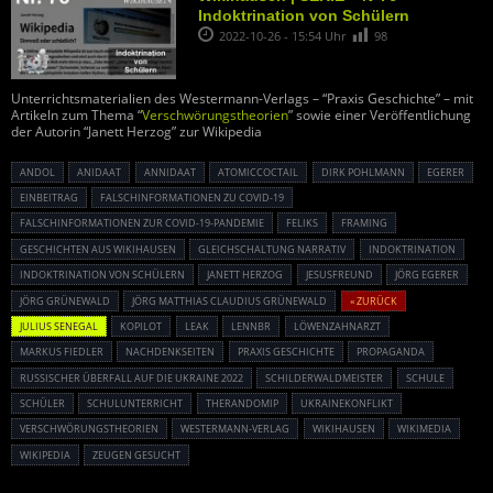
Indoktrination von Schülern
2022-10-26 - 15:54 Uhr
98
Unterrichtsmaterialien des Westermann-Verlags – “Praxis Geschichte” – mit
Artikeln zum Thema “
Verschwörungstheorien
” sowie einer Veröffentlichung
der Autorin “Janett Herzog” zur Wikipedia
ANDOL
ANIDAAT
ANNIDAAT
ATOMICCOCTAIL
DIRK POHLMANN
EGERER
EINBEITRAG
FALSCHINFORMATIONEN ZU COVID-19
FALSCHINFORMATIONEN ZUR COVID-19-PANDEMIE
FELIKS
FRAMING
GESCHICHTEN AUS WIKIHAUSEN
GLEICHSCHALTUNG NARRATIV
INDOKTRINATION
INDOKTRINATION VON SCHÜLERN
JANETT HERZOG
JESUSFREUND
JÖRG EGERER
JÖRG GRÜNEWALD
JÖRG MATTHIAS CLAUDIUS GRÜNEWALD
« ZURÜCK
JULIUS SENEGAL
KOPILOT
LEAK
LENNBR
LÖWENZAHNARZT
MARKUS FIEDLER
NACHDENKSEITEN
PRAXIS GESCHICHTE
PROPAGANDA
RUSSISCHER ÜBERFALL AUF DIE UKRAINE 2022
SCHILDERWALDMEISTER
SCHULE
SCHÜLER
SCHULUNTERRICHT
THERANDOMIP
UKRAINEKONFLIKT
VERSCHWÖRUNGSTHEORIEN
WESTERMANN-VERLAG
WIKIHAUSEN
WIKIMEDIA
WIKIPEDIA
ZEUGEN GESUCHT