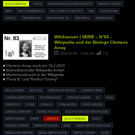
JULIUS SENEGAL
KURTR
MAKROPHAGISCHE MYOFASZIITIS
MARKUS FIEDLER
MMF
NIRIT SOMMERFELD
PAUL-EHRLICH INSTITUT
RBB
SILVIO DUWE
SPIEGEL
TRINKWASSER
WIKIHAUSEN 101
WIKIPEDIA
ZEMANZORG
Wikihausen | SERIE – N°83 –
Wikipedia und der Biologe Clemens
Arvay
2023-05-04 - 12:40 Uhr
112
■ Clemens Arvay starb am 18.2.2023
■ diskreditierender Wikipedia-Artikel
■ Machtmissbrauch in der Wikipedia
■ “Fiona B.” und “Perfect Tommy”
BELLADONNA
BIOLOGE
CIMOTHOEA EXIGUA
CLEMENS ARVAY
CORONA-IMPFSTOFFE
DIFFAMIERUNG
DIRK POHLMANN
EH
EH42
EMPIRICUS
FIONA
FIONA B.
FIONA BAYNE
FORSCHER2009
GABRIELE MIRHOFF
GEORG HÜGLER
GESCHICHTEN AUS WIKIHAUSEN
IMPFSCHADEN
JAMIRI
« ZURÜCK
JULIUS SENEGAL
KARLV
KONRAD LORENZ
MARKUS FIEDLER
MIRJI
MRNA IMPFTECHNOLOGIE
MRNA-GENTHERAPIE
MRNA-IMPFSCHADEN
PERFECT TOMMY
PLANI