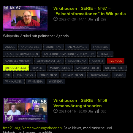
Wikihausen | SERIE – N°67 –
“Falschinformationen” in Wikipedia
2022-01-28 - 14:11 Uhr
292
Wikipedia-Artikel mit politischer Agenda
ANDOL
ANDREAS LIEB
EINBEITRAG
ENZYKLOPÄDIE
FAKE NEWS
FALSCHINFORMATIONEN
FALSCHINFORMATIONEN ZU COVID-19
FIONA B.
GABRIELE MIRHOFF
GERHARD SATTLER
JESUSFREUND
JOSFRITZ
« ZURÜCK
JULIUS SENEGAL
KOPILOT
MANIPULATION
MARKUS FIEDLER
NILLURCHEIER
PHI
PHILIP HEYDE
PHILIPP HEYD
PHILLIPP HEYDE
PROPAGANDA
TEASER
WIKIHAUSEN
WIKIMEDIA
WIKIPEDIA
Wikihausen | SERIE – N°56 –
Verschwörungstheorien
2021-04-16 - 20:00 Uhr
320
free21.org
,
Verschwörungstheorien
, Fake News, medizinische und
biologische Themen zu mRNA