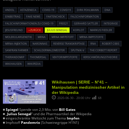
ANDOL
ASTAZENECA
COVID-19
COVID19
DIRK POHLMANN
DNA
EINBEITRAG
FAKE NEWS
FAKTENCHECK
FALSCHINFORMATION
FALSCHINFORMATIONEN ZU COVID-19
FREE21
GERHARD SATTLER
INTEGRASE
JESUSFREUND
« ZURÜCK
JULIUS SENEGAL
KOPILOT
MARKUS FIEDLER
MOLEKULARGENETIK
MRNA
MRNA IMFPSTOFF
MRNA-IMPFSTOFFE
MRNA-INJEKTION
NARONNAS
REVERSE TRANSKRIPTASE
RNA
ROBERT CIBIS
SANFRAN FARMER
SCHILDERWALDMEISTER
SPUTNIK-V
THE CORBETT REPORT
THERANDOMIP
THIOMERSAL
VEKTORIMPFSTOFFE
VERSCHWÖRUNGSTHEORIE
WIKIHAUSEN
WIKIPEDIA
Wikihausen | SERIE – N°41 –
Manipulation medizinischer Artikel in
der Wikipedia
2020-06-30 - 20:00 Uhr
68
■
Spiegel
Spende von 2,3 Mio. von
Bill Gates
■ „
Julius Senegal
“ und die Pharmaartikel der Wikipedia
■ eingeschränkte Weltsicht zum Thema
Impfen
■ Impfstoff
Pandemrix
(Schweinegrippe H1N1)