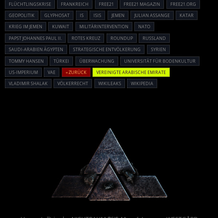
FLÜCHTLINGSKRISE
FRANKREICH
FREE21
FREE21 MAGAZIN
FREE21.ORG
GEOPOLITIK
GLYPHOSAT
IS
ISIS
JEMEN
JULIAN ASSANGE
KATAR
KRIEG IM JEMEN
KUWAIT
MILITÄRINTERVENTION
NATO
PAPST JOHANNES PAUL II.
ROTES KREUZ
ROUNDUP
RUSSLAND
SAUDI-ARABIEN ÄGYPTEN
STRATEGISCHE ENTVÖLKERUNG
SYRIEN
TOMMY HANSEN
TÜRKEI
ÜBERWACHUNG
UNIVERSITÄT FÜR BODENKULTUR
US-IMPERIUM
VAE
« ZURÜCK
VEREINIGTE ARABISCHE EMIRATE
VLADIMIR SHALAK
VÖLKERRECHT
WIKILEAKS
WIKIPEDIA
Powered By :