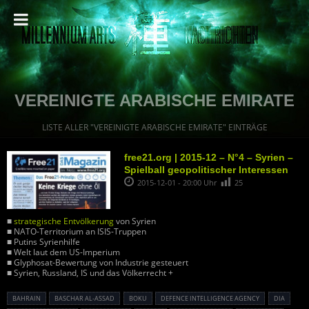
VEREINIGTE ARABISCHE EMIRATE
LISTE ALLER "VEREINIGTE ARABISCHE EMIRATE" EINTRÄGE
free21.org | 2015-12 – N°4 – Syrien –
Spielball geopolitischer Interessen
2015-12-01 - 20:00 Uhr
25
■
strategische Entvölkerung
von Syrien
■ NATO-Territorium an ISIS-Truppen
■ Putins Syrienhilfe
■ Welt laut dem US-Imperium
■ Glyphosat-Bewertung von Industrie gesteuert
■ Syrien, Russland, IS und das Völkerrecht +
BAHRAIN
BASCHAR AL-ASSAD
BOKU
DEFENCE INTELLIGENCE AGENCY
DIA