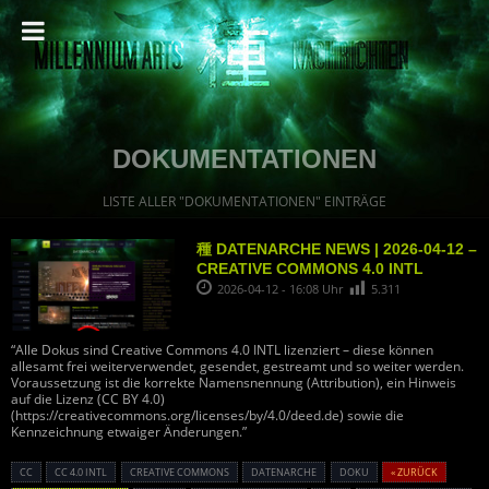
DOKUMENTATIONEN
LISTE ALLER "DOKUMENTATIONEN" EINTRÄGE
種 DATENARCHE NEWS | 2026-04-12 –
CREATIVE COMMONS 4.0 INTL
2026-04-12 - 16:08 Uhr
5.311
“Alle Dokus sind Creative Commons 4.0 INTL lizenziert – diese können
allesamt frei weiterverwendet, gesendet, gestreamt und so weiter werden.
Voraussetzung ist die korrekte Namensnennung (Attribution), ein Hinweis
auf die Lizenz (CC BY 4.0)
(https://creativecommons.org/licenses/by/4.0/deed.de) sowie die
Kennzeichnung etwaiger Änderungen.”
CC
CC 4.0 INTL
CREATIVE COMMONS
DATENARCHE
DOKU
« ZURÜCK