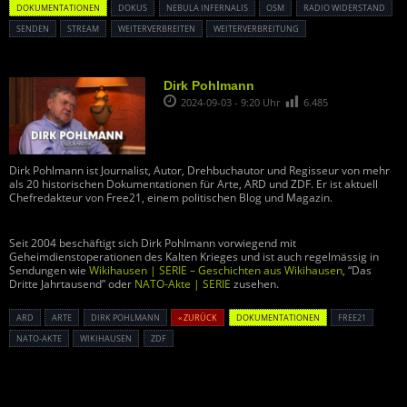
DOKUMENTATIONEN
DOKUS
NEBULA INFERNALIS
OSM
RADIO WIDERSTAND
SENDEN
STREAM
WEITERVERBREITEN
WEITERVERBREITUNG
Dirk Pohlmann
2024-09-03 - 9:20 Uhr
6.485
Dirk Pohlmann ist Journalist, Autor, Drehbuchautor und Regisseur von mehr
als 20 historischen Dokumentationen für Arte, ARD und ZDF. Er ist aktuell
Chefredakteur von Free21, einem politischen Blog und Magazin.
Seit 2004 beschäftigt sich Dirk Pohlmann vorwiegend mit
Geheimdienstoperationen des Kalten Krieges und ist auch regelmässig in
Sendungen wie
Wikihausen | SERIE – Geschichten aus Wikihausen
, “Das
Dritte Jahrtausend” oder
NATO-Akte | SERIE
zusehen.
ARD
ARTE
DIRK POHLMANN
« ZURÜCK
DOKUMENTATIONEN
FREE21
NATO-AKTE
WIKIHAUSEN
ZDF