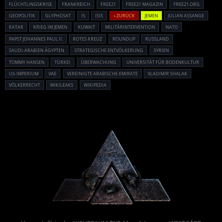
FLÜCHTLINGSKRISE
FRANKREICH
FREE21
FREE21 MAGAZIN
FREE21.ORG
GEOPOLITIK
GLYPHOSAT
IS
ISIS
« ZURÜCK
JEMEN
JULIAN ASSANGE
KATAR
KRIEG IM JEMEN
KUWAIT
MILITÄRINTERVENTION
NATO
PAPST JOHANNES PAUL II.
ROTES KREUZ
ROUNDUP
RUSSLAND
SAUDI-ARABIEN ÄGYPTEN
STRATEGISCHE ENTVÖLKERUNG
SYRIEN
TOMMY HANSEN
TÜRKEI
ÜBERWACHUNG
UNIVERSITÄT FÜR BODENKULTUR
US-IMPERIUM
VAE
VEREINIGTE ARABISCHE EMIRATE
VLADIMIR SHALAK
VÖLKERRECHT
WIKILEAKS
WIKIPEDIA
Powered By :