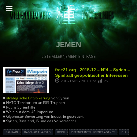
JEMEN
LISTE ALLER "JEMEN" EINTRÄGE
free21.org | 2015-12 – N°4 – Syrien –
Spielball geopolitischer Interessen
2015-12-01 - 20:00 Uhr
25
■
strategische Entvölkerung
von Syrien
■ NATO-Territorium an ISIS-Truppen
■ Putins Syrienhilfe
■ Welt laut dem US-Imperium
■ Glyphosat-Bewertung von Industrie gesteuert
■ Syrien, Russland, IS und das Völkerrecht +
BAHRAIN
BASCHAR AL-ASSAD
BOKU
DEFENCE INTELLIGENCE AGENCY
DIA