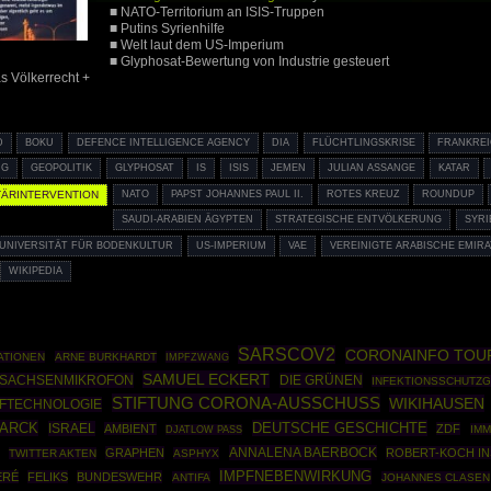
■ NATO-Territorium an ISIS-Truppen
■ Putins Syrienhilfe
■ Welt laut dem US-Imperium
■ Glyphosat-Bewertung von Industrie gesteuert
s Völkerrecht +
D
BOKU
DEFENCE INTELLIGENCE AGENCY
DIA
FLÜCHTLINGSKRISE
FRANKRE
RG
GEOPOLITIK
GLYPHOSAT
IS
ISIS
JEMEN
JULIAN ASSANGE
KATAR
TÄRINTERVENTION
NATO
PAPST JOHANNES PAUL II.
ROTES KREUZ
ROUNDUP
SAUDI-ARABIEN ÄGYPTEN
STRATEGISCHE ENTVÖLKERUNG
SYRI
UNIVERSITÄT FÜR BODENKULTUR
US-IMPERIUM
VAE
VEREINIGTE ARABISCHE EMIRA
WIKIPEDIA
SARSCOV2
CORONAINFO TOU
ATIONEN
ARNE BURKHARDT
IMPFZWANG
SAMUEL ECKERT
SACHSENMIKROFON
DIE GRÜNEN
INFEKTIONSSCHUTZ
STIFTUNG CORONA-AUSSCHUSS
WIKIHAUSEN
PFTECHNOLOGIE
MARCK
DEUTSCHE GESCHICHTE
ISRAEL
AMBIENT
ZDF
IM
DJATLOW PASS
ANNALENA BAERBOCK
GRAPHEN
ROBERT-KOCH IN
TWITTER AKTEN
ASPHYX
IMPFNEBENWIRKUNG
ERÉ
FELIKS
BUNDESWEHR
ANTIFA
JOHANNES CLASEN