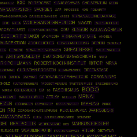
ICIC
POLTERGEIST
KLAUS SCHWAB
CHRISTENTUM
NORD
ERSCHUTZ
MRNA IMFPSTOFF
SACHSEN
UAP
PROZESS
POLARITY
NDR
MRNA VACCINE DAMAGE
ZWANGSIMPFUNG
DANIELE GANSER
KREBS
WOLFGANG GREULICH
MWGFD
PATRICK LOCH
NGO
NASA
ZENSUR
CDU
KATJA WÖRMER
ERGEY FILBERT
FLUTKATASTROPHE
SUCHARIT BHAKDI
MRNA-IMPFSTOFFE
WIKIMEDIA
ANGELA
A-INJEKTION
ADOLF HITLER
BERLIN
BITWIG ANLEITUNG
TANZANIA
GREAT RESET
MRNA-IMPFSCHADEN
CHEN
GENOZID
MASKENATTEST
ANTI-SPIEGEL-TV
DEUTSCHLAND GESCHICHTE
IK
NATO
IRK POHLMANN
ROBERT KOCH-INSTITUT
種TOP
MRNA
CHRISTIAN DROSTEN
TIEFENSTAAT
CHOENING
KLIMAWANDEL
CORONA INFO
CORONA INFO REVIVAL TOUR
FFEN
ITALIEN
CALMING
CHOLZ
TWITTER-FILES
ERSCHEINUNG
FLUTOPFERHILFE
PROJECT VERITAS
BODO
FASCHISMUS
ÖSTERREICH
CIA
VIREN
2G
MRNA-
AFRIKA
W PEOPLE
MARKUS SÖDER
RELIGION
FIZER
IMPFUNG
THÜRINGEN
COMIRNATY
MULDENTALER
VIRUS
RKI
EN
JVA ROSDORF
P.L.O. LUMUMBA
CORONASCHUTZIMPFUNG
ANG WODARG
PUTIN
JVA BREMERVÖRDE
SCHWEIZ
MARKUS FIEDLER
EGEL
REALPOLITIK
WIDERSTAND
DIVI
WLADIMIR PUTIN
HITLER
GELEUGNET
DIKTATUR
POLIZEIGEWALT
ALLES AUSSER MAINSTREAM
BOSCHIMO