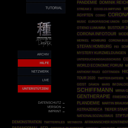
PANDEMIE
DOMINIK REIC
TUTORIAL
MR
STREAM 2
COVID-19-IMPFUNG
CORON
ÄGYPTEN
COSMO
GEN
MUSIC
EUROPÄISCHE UNION
BUSTOUR 2
OTIENO LUMUMBA
CORONA INFOTOUR
MOD
MERKEL
HOMBURG
CORONA BUS
STEFAN HOMBURG
SOW
PEI
MYSTERY KURZMELDUNGEN
ARCHIV
CO
UNTERSUCHUNGSAUSSCHUSS
HILFE
WORLD ECONOMIC FORUM
M
HI
NETZWERK
ANTHONY FAUCI
GÖTTINGEN
TOUR 2020
TWITTER-DATEIEN
W
LIVE
GEIST
IM DIALO
DÄMON
MARS
UNTERSTÜTZEN!
SCHIFFMANN
MRNA-G
GENTHERAPIE
FRIEDRIC
←
DATENSCHUTZ
PLANDEMIE
MARTIN BRAUK
←
VERSION
ASTRAZENECA
TIEFER STAAT
←
IMPRINT
STIFT
NATIONALSOZIALISMUS
DEMONSTRATION
AFRIKANISCHER KONTINEN
TWITTERFILES
METABIOTA