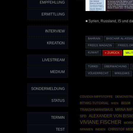
EMPFEHLUNG
ERMITTLUNG
■ Syrien, Russland, IS und da
INTERVIEW
BAHRAIN
BASCHAR AL-ASSA
KREATION
FREE21 MAGAZIN
FREE21.O
KUWAIT
« ZURÜCK
MILI
LIVESTREAM
TÜRKEI
ÜBERWACHUNG
MEDIUM
VÖLKERRECHT
WIKILEAKS
SONDERMELDUNG
COVID19-IMPFSTOFFE
DEMONSTR
STATUS
BITWIG TUTORIAL
B0108
WIEN
MRNA IM
TRANSHUMANISMUS
ALEXANDER VON BIS
SPD
TERMIN
VIVIANE FISCHER
MORD
TEST
CHRISTOF MIS
SPANIEN
INDIEN