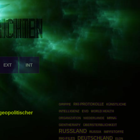
EXT
INT
RKI-PROTOKOLLE
GRIPPE
KÜNSTLICHE
INTELLIGENZ
EVD
WORLD HEALTH
 geopolitischer
ORGANIZATION
MRNA-
NIEDERLANDE
GENTHERAPY
ÜBERSTERBLICHKEIT
RUSSLAND
RUSSIA
IMPFSTOFFE
DEUTSCHLAND
RKI-FILES
ELON