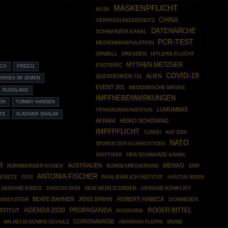
MASKENPFLICHT
MUSK
CHINA
VERFASSUNGSSCHUTZ
DATENARCHE
SCHWARZER KANAL
PCR-TEST
MEDIENMANIPULATION
ORWELL
DRESDEN
HITLERS FLUCHT
MYTHEN METZGER
ESOTERIC
ICH
FREE21
COVID-19
ALIEN
QUERDENKEN 711
KRIEG IM JEMEN
EVENT 201
MEDIZINISCHE MASKE
RUSSLAND
IMPFNEBENWIRKUNGEN
EN
TOMMY HANSEN
LUMUMBAS
TRANSKOMMUNIKATION
TE
VLADIMIR SHALAK
AFRIKA
HEIKO SCHÖNING
IMPFPFLICHT
TÜRKEI
AUF DEN
NATO
SPUREN DER ALLMÄCHTIGEN
SKEPTIKER
DER SCHWARZE KANAL
R
AUSTRALIEN
MEXIKO
NÜRNBERGER KODEX
BUNDESREGIERUNG
DDR
ANTONIA FISCHER
GESETZ
FFP2
PAUL-EHRLICH INSTITUT
HUNTER BIDEN
UKRAINE-KRIEG
NEW WORLD ORDER
UKRAINE-KONFLIKT
DYATLOV PASS
BEATE BAHNER
JENS SPAHN
ROBERT HABECK
MUNSYSTEM
SCHWEDEN
AGENDA 2030
PROPAGANDA
ROGER BITTEL
STITUT
INTERVIEW
CORONAKRISE
WILHELM DOMKE-SCHULZ
HERMANN PLOPPA
SERIE