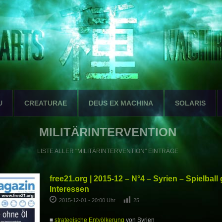
U
CREATURAE
DEUS EX MACHINA
SOLARIS
MILITÄRINTERVENTION
LISTE ALLER "MILITÄRINTERVENTION" EINTRÄGE
free21.org | 2015-12 – N°4 – Syrien – Spielball
Interessen
2015-12-01 - 20:00 Uhr
25
■
strategische Entvölkerung
von Syrien