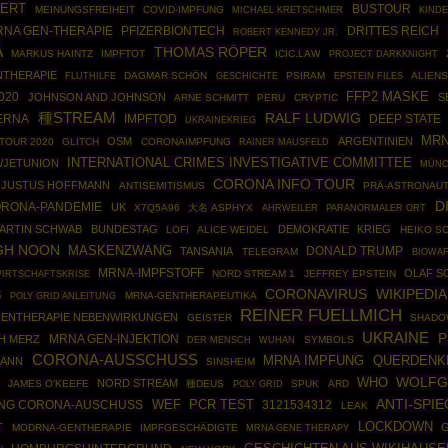
HERT
BUSTOUR
MEINUNGSFREIHEIT
COVID-IMPFUNG
MICHAEL KRETSCHMER
KIND
NA GEN-THERAPIE
PFIZERBIONTECH
DRITTES REICH
ROBERT KENNEDY JR.
A
THOMAS RÖPER
MARKUS HAINTZ
IMPFTOT
ICIC.LAW
PROJECT DARKKNIGHT
THERAPIE
DAGMAR SCHÖN
GESCHICHTE
PSIRAM
EPSTEIN FILES
ALIENS
FLUTHILFE
020
FFP2 MASKE
JOHNSON AND JOHNSON
S
ARNE SCHMITT
PERU
CRYPTIC
種STREAM
RALF LUDWIG
ERNA
IMPFTOD
DEEP STATE
UKRAINEKRIEG
MRN
OSM
ARGENTINIEN
TOUR 2020
GLITCH
CORONAIMPFUNG
RAINER MAUSFELD
INTERNATIONAL CRIMES INVESTIGATIVE COMMITTEE
JETUNION
MÜN
CORONA INFO TOUR
JUSTUS HOFFMANN
ANTISEMITISMUS
PRÄ-ASTRONAUT
D
RONA-PANDEMIE
UK
X7Q5A96
大名 ASPHYX
AHRWEILER
PARANORMALER ORT
ARTIN SCHWAB
BUNDESTAG
DEMOKRATIE
KRIEG
LOFI
ALICE WEIDEL
HEIKO S
GH NOON
MASKENZWANG
DONALD TRUMP
TANSANIA
TELEGRAM
BIOWA
MRNA-IMPFSTOFF
OLAF S
IRTSCHAFTSKRISE
NORD STREAM 1
JEFFREY EPSTEIN
CORONAVIRUS
WIKIPEDIA
G
POLY GRID ANLEITUNG
MRNA-GENTHERAPEUTIKA
REINER FUELLMICH
ENTHERAPIE NEBENWIRKUNGEN
GEISTER
SHADO
UKRAINE
P
MRNA GEN-INJEKTION
H MERZ
SYMBOLS
DER MENSCH
WUHAN
CORONA-AUSSCHUSS
MRNA IMPFUNG
QUERDENK
MANN
SINSHEIM
WOLFG
WHO
NORD STREAM
JAMES O'KEEFE
種DEUS
POLY GRID
SPUK
ARD
PCR TEST
ANTI-SPI
UNG CORONA-AUSCHUSS
WEF
3121534312
LEAK
LOCKDOWN
T
MODRNA-GENTHERAPIE
IMPFGESCHÄDIGTE
MRNA GENE THERAPY