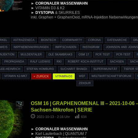
►
CORONALER MASSENWAHN
► VITAMIN D3 & K2
►
DYSTOPIA
& SKURRILES
inkl. Graphen + GraphenOxid, mRNA-Injektion Nebenwirkungen, T
RKEL
ASTRAZENECA
BIONTECH
CORMINARTY
CORONA
DATENARCHE
GR
LWEIS
IMPFNEBENWIRKUNGEN
IMPFSCHADEN
INSTAGRAM
JOHNSON AND JOHN
INJEKTION
MULDENTALER
OLE SKAMBRAKS
OSM 17
PCR TEST
PCR-TEST
PROPAGANDA
RALF LUDWIG
RKI
ROBERT KOCH-INSTITUT
SACHSEN
SACH
LEE-HEINRICH
STEFAN HOMBURG
SUCHARIT BHAKDI
SUPERIMUNITÄT
TIEFER S
VITAMIN K2-MK7
« ZURÜCK
VITAMIN-D3
WEF
WELTWIRTSCHAFTSFORUM
ZENSUR
OSM 16 | GRAPHENOMENAL III – 2021-10-06 –
Sachsen-Mikrofon | SERIE
2021-10-13 - 2:16 Uhr
634
►
CORONALER MASSENWAHN
► Karl Lauterbach | QUANTUM 7