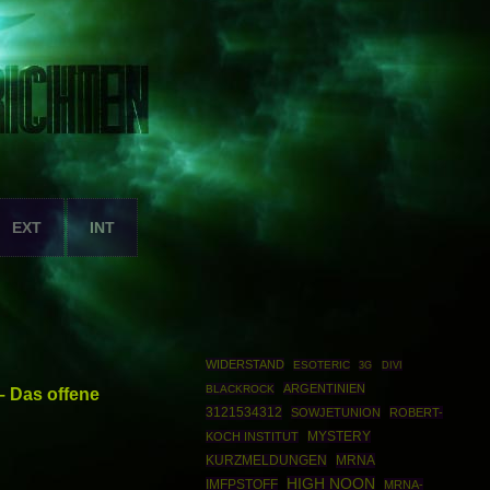
EXT
INT
WIDERSTAND
ESOTERIC
3G
DIVI
ARGENTINIEN
BLACKROCK
 Das offene
3121534312
SOWJETUNION
ROBERT-
KOCH INSTITUT
MYSTERY
MRNA
KURZMELDUNGEN
HIGH NOON
IMFPSTOFF
MRNA-