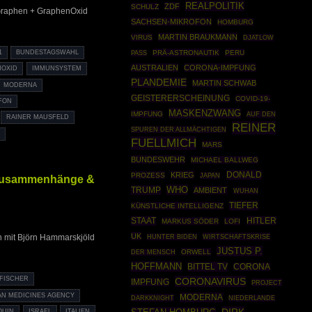
REALPOLITIK
ZDF
SCHULZ
 Graphen + GraphenOxid
SACHSEN-MIKROFON
HOMBURG
MARTIN BRAUKMANN
VIRUS
DJATLOW
1
BUNDESTAGSWAHL
PRÄ-ASTRONAUTIK
PERU
PASS
AUSTRALIEN
CORONA-IMPFUNG
NOXID
IMMUNSYSTEM
PLANDEMIE
MARTIN SCHWAB
MODERNA
GEISTERERSCHEINUNG
COVID-19-
FON
MASKENZWANG
IMPFUNG
AUF DEN
RAINER MAUSFELD
REINER
SPUREN DER ALLMÄCHTIGEN
G
FUELLMICH
MARS
BUNDESWEHR
MICHAEL BALLWEG
DONALD
KRIEG
PROZESS
JAPAN
 Zusammenhänge &
WHO
TRUMP
AMBIENT
WUHAN
TIEFER
KÜNSTLICHE INTELLIGENZ
STAAT
HITLER
MARKUS SÖDER
LOFI
UK
WIRTSCHAFTSKRISE
 mit Björn Hammarskjöld
HUNTER BIDEN
JUSTUS P.
ORWELL
DER MENSCH
HOFFMANN
BITTEL TV
CORONA
 FISCHER
CORONAVIRUS
IMPFUNG
PROJECT
N MEDICINES AGENCY
MODERNA
DARKKNIGHT
NIEDERLANDE
QUIN
ISRAEL
ITALIEN