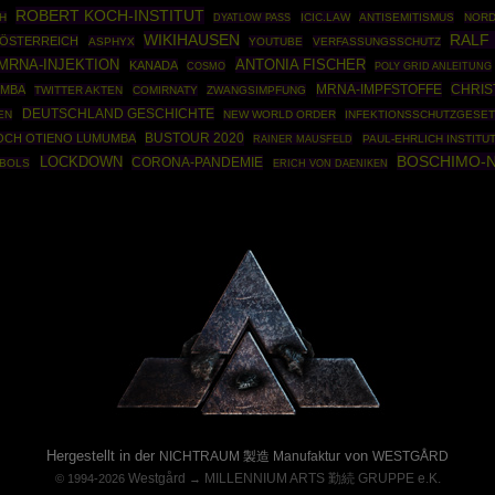
ROBERT KOCH-INSTITUT
H
ICIC.LAW
ANTISEMITISMUS
NORD
DYATLOW PASS
WIKIHAUSEN
RALF
ÖSTERREICH
ASPHYX
YOUTUBE
VERFASSUNGSSCHUTZ
MRNA-INJEKTION
ANTONIA FISCHER
KANADA
COSMO
POLY GRID ANLEITUNG
MRNA-IMPFSTOFFE
CHRIS
UMBA
TWITTER AKTEN
COMIRNATY
ZWANGSIMPFUNG
DEUTSCHLAND GESCHICHTE
EN
NEW WORLD ORDER
INFEKTIONSSCHUTZGESET
BUSTOUR 2020
LOCH OTIENO LUMUMBA
RAINER MAUSFELD
PAUL-EHRLICH INSTITU
BOSCHIMO-
LOCKDOWN
CORONA-PANDEMIE
BOLS
ERICH VON DAENIKEN
Powered By :
Hergestellt in der
von
NICHTRAUM 製造 Manufaktur
WESTGÅRD
Westgård
MILLENNIUM ARTS 勤続 GRUPPE e.K.
© 1994-2026
→