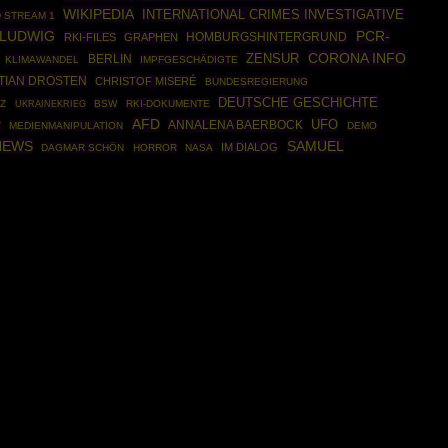
WIKIPEDIA
INTERNATIONAL CRIMES INVESTIGATIVE
 STREAM 1
 LUDWIG
PCR-
HOMBURGSHINTERGRUND
RKI-FILES
GRAPHEN
CORONA INFO
ZENSUR
BERLIN
KLIMAWANDEL
IMPFGESCHÄDIGTE
TIAN DROSTEN
CHRISTOF MISERÉ
BUNDESREGIERUNG
DEUTSCHE GESCHICHTE
Z
UKRAINEKRIEG
BSW
RKI-DOKUMENTE
AFD
UFO
ANNALENA BAERBOCK
T
MEDIENMANIPULATION
DEMO
NEWS
SAMUEL
IM DIALOG
DAGMAR SCHÖN
HORROR
NASA