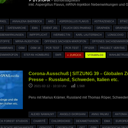
►
DYSTOPIA
– Bundestagswahl
inkl. Aspergillus Flavus, mRNA-Injektion Nebenwirkungen und
RKEL
ANNALENA BAERBOCK
ARD
ASPERGILLUS FLAVUS
ASTRAZENECA
BTW2
19
DATENARCHE
EMA
EVENT 201
FLUCH DES PHARAO
GRAPHEN
GRAPHE
NEBENWIRKUNGEN
IMPFPFLICHT
IVERMECTIN
KARL LAUTERBACH
LONGCOVID
STOFFE
MRNA-INJEKTION
OFFENES SACHSEN-MIKROFON
OFFENES SACHSENMIKRO
KAMBRAKS
OSM
OSM 16
PCR TEST
PCR-TEST
PFIZER
PROJECT VERITAS
ENMIKROFON
STEFAN HOMBURG
SWR
« ZURÜCK
VITAMIN-D3
WAHLBETRU
Corona-Ausschuß | SITZUNG 39 – Globalen
Presse – Russland, Schweden, Italien etc.
2021-02-12 - 10:10 Uhr
1.568
Peru mit Marius Krämer, Russland mit Thomas Röper, Schweden
ALEXEI NAWALNY
ANGELO GIORGIANI
ANNU PALMU
ANTONIA
CK FOREST STUDIOS
CHARITÉ
CHLORDIOXID
DEXAMETHASON
EMA
EUROPEA
FÄLSCHTE MEDIKAMENTE
GENOZID
GEOPOLITIK
GEZ
GSM
HYDROXYCHLORO