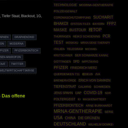
TECHNOLOGIE
MODRNA-GENTHERAPIE
POLIZEIGEWALT
iefer Staat, Blackout, 1G,
SUCHARIT
CORONASCHUTZIMPFUNG
BHAKDI
FFP2
EPSTEIN FILES
BAYERN
種TOP
MASKE
BUSTOUR
PCR
THÜRINGEN
HEIKO SCHOENING
APHEN
GRAPHENOXID
TEST
MOSKAU
MRNA GENE THERAPY
SON
MODERNA
ITALIEN
TELEGRAM
MICHAEL
PFIZER
PFIZERBIONTECH
DER SCHWARZE KANAL
KRETSCHMER
SEN-MIKROFON
SPD
GÖTTINGEN
IMPFZWANG
TAAT
TWITTER
PFIZER
FRIEDRICH MERZ
WELTWIRTSCHAFTSKRISE
QUERDENKEN 711
種DEUS
JVA
ERICH VON DÄNIKEN
BREMERVÖRDE
TIEFENSTAAT
CALMING
SCHWEDEN
COVID-19
JENS SPAHN
UAP
NDR
 Das offene
POLTERGEIST
KI
MASKENATTEST
PFIZERBIONTECH
ARNE BURKHARDT
MRNA-GENTHERAPIE
SERIE
USA
CHINA
DIE GRÜNEN
DEUTSCHLAND
WILHELM DOMKE-