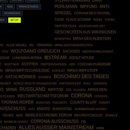
DIRK
STEFAN HOMBURG
POHLMANN
ANTI-
IMPFUNG
A
NSA
PARACETAMOL
SPIEGEL
CORONA INFO REVIVAL
SCHWEDEN
TOUR
KLAUS SCHWAB
TÜRKEI
KREBS
HER
種TOP
TWITTER FILES
DELPHISCHER ORT
GESCHICHTEN AUS WIKIHAUSEN
MRNA GEN-INJEKTION
BIOWAFFEN
TANSANIA
FE
ALICE WEIDEL
PEI
MRNA-GENTHERAPEUTIKA
WOLFGANG GREULICH
SACHSEN
FFP2
ÜBERSTERBLICHKEIT
種STREAM
ADOLF HITLER
NSDAP
LUMUMBAS AFRIKA
ÄGYPTEN
E
CORONA-PLANDEMIE
SKEPTIKER
TWITTER-DATEIEN
ARD
MRNA IMPFTECHNOLOGIE
SM
MRNA-IMPFSTOFF
KOPILOT
BOSCHIMO DES TAGES
KATJA WÖRMER
NT
SCHWEIZ
REIHEIT
WORLD HEALTH ORGANIZATION
TWITTER-FILES
HERMANN
WIEN
RUSSLAND
TO
MRNA
IMPFTOD
MRNA GEN-
CIA
PLAUEN
CORONA
WELTWIRTSCHAFTSFORUM
S CLASEN
COVID19-
THOMAS RÖPER
COUNTY BLUFF
MÜNCHEN
POLARITY
ROBERT
AUSSCHUSS
MWGFD
BUNDESTAG
EVD
NÜRNBERGER KODEX
WORLD ECONOMIC FORUM
FELIKS
RKI-PROTOKOLLE
A
NWO
DANIELE
CORONA-AUSSCHUSS
M
FBI
MARKUS HAINTZ
ALLES AUSSER MAINSTREAM
SCHADEN
ARNE