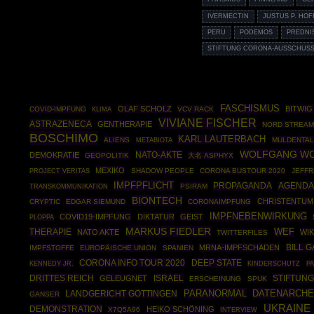
IVERMECTIN
JUSTUS P. HO
PERU
PODEMOS
PREDNI
STIFTUNG CORONA-AUSSCHUSS
FASCHISMUS
OLAF SCHOLZ
BITWIG
COVID-IMPFUNG
VCV RACK
KLIMA
VIVIANE FISCHER
ASTRAZENECA
GENTHERAPIE
NORD STREAM
BOSCHIMO
KARL LAUTERBACH
ALIENS
MULDENTA
METABIOTA
WOLFGANG W
NATO-AKTE
DEMOKRATIE
GEOPOLITIK
大名 ASPHYX
MEXIKO
SHADOW PEOPLE
CORONA BUSTOUR 2020
JEFFR
PROJECT VERITAS
IMPFPFLICHT
PROPAGANDA
AGENDA
PSIRAM
TRANSKOMMUNIKATION
BIONTECH
CHRISTENTUM
CRYPTIC
EDGAR SIEMUND
CORONAIMPFUNG
IMPFNEBENWIRKUNG
COVID19-IMPFUNG
DIKTATUR
GEIST
PLOPPA
MARKUS FIEDLER
THERAPIE
WEF
NATO AKTE
WIK
TWITTERFILES
MRNA-IMPFSCHADEN
BILL G
IMPFSTOFFE
EUROPÄISCHE UNION
SPANIEN
CORONA INFO TOUR 2020
DEEP STATE
KENNEDY JR.
KINDERSCHUTZ
P
DRITTES REICH
ISRAEL
STIFTUN
GELEUGNET
ERSCHEINUNG
SPUK
PARANORMAL
DATENARCH
LANDGERICHT GÖTTINGEN
GANSER
UKRAINE
DEMONSTRATION
HEIKO SCHÖNING
X7Q5A96
INTERVIEW