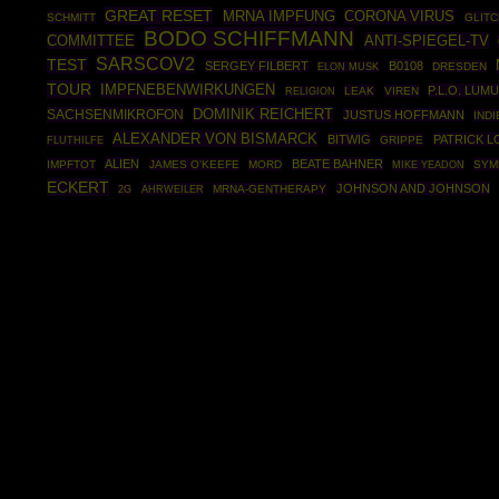
GREAT RESET
MRNA IMPFUNG
CORONA VIRUS
SCHMITT
GLITC
BODO SCHIFFMANN
COMMITTEE
ANTI-SPIEGEL-TV
SARSCOV2
TEST
SERGEY FILBERT
B0108
DRESDEN
ELON MUSK
TOUR
IMPFNEBENWIRKUNGEN
P.L.O. LUM
LEAK
VIREN
RELIGION
DOMINIK REICHERT
SACHSENMIKROFON
JUSTUS HOFFMANN
INDI
ALEXANDER VON BISMARCK
BITWIG
PATRICK 
GRIPPE
FLUTHILFE
ALIEN
BEATE BAHNER
IMPFTOT
JAMES O'KEEFE
MORD
SYM
MIKE YEADON
ECKERT
JOHNSON AND JOHNSON
AHRWEILER
MRNA-GENTHERAPY
2G