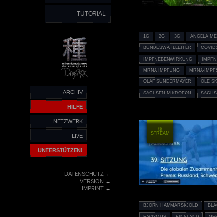
TUTORIAL
1G
2G
3G
ANGELA ME
BUNDESWAHLLEITER
COVID
IMPFNEBENWIRKUNG
IMPF
MRNA IMPFUNG
MRNA-IMPF
OLAF SUNDERMAYER
OLE S
ARCHIV
SACHSEN-MIKROFON
SACHS
HILFE
NETZWERK
種
STREAM
LIVE
UNTERSTÜTZEN!
←
DATENSCHUTZ
←
VERSION
←
IMPRINT
BJÖRN HAMMARSKJÖLD
BLA
FAVISMUS
FINNLAND
GE