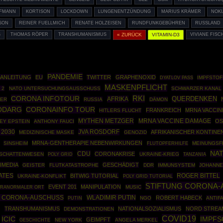
FFMANN
KORTISON
LOCKDOWN
LUNGENENTZÜNDUNG
MARIUS KRÄMER
NOKI
SON
REINER FUELLMICH
RENATE HOLZEISEN
RUNDFUNKGEBÜHREN
RUSSLAND
THOMAS RÖPER
TRANSHUMANISMUS
« ZURÜCK
VITAMIN-D3
VIVIANE FISC
PANDEMIE
 ANLEITUNG
EU
TWITTER
GRAPHENOXID
IMPFSTOF
DYATLOV PASS
MASKENPFLICHT
 2
NATO UNTERSUCHUNGSAUSSCHUSS
SCHWARZER KANAL
CORONA INFOTOUR
RKI
AFRIKA
QUERDENKEN
LER
RUSSIA
DÄMON
ODARG
CORONAINFO TOUR
FRANKREICH
MRNA VACCIN
HITLERS FLUCHT
MYTHEN METZGER
MRNA VACCINE DAMAGE
O
EY EPSTEIN
ANTHONY FAUCI
 2030
JVA ROSDORF
AFRIKANISCHER KONTINE
MEDIZINISCHE MASKE
GENOZID
MRNA-GENTHERAPIE NEBENWIRKUNGEN
SINSHEIM
MEINUNGSF
FLUTOPFERHILFE
NA
CDU
CORONAKRISE
SCHATTENWESEN
POLY GRID
UKRAINE-KRIEG
TANZANIA
IMEDIA
GESCHÄDIGT
GEISTER
FLUTKATASTROPHE
DDR
IMMUNSYSTEM
JOHANNE
ROGER BITTEL
ATES
BITWIG TUTORIAL
UKRAINE-KONFLIKT
POLY GRID TUTORIAL
STIFTUNG CORONA-
EVENT 201
MANIPULATION
MUSIC
ARANORMALER ORT
G CORONA-AUSCHUSS
WLADIMIR PUTIN
ROBERT HABECK
PUTIN
NGO
ANTIF
E
TRANSHUMANISMUS
NATIONALSOZIALISMUS
NORD STREA
DEMONSTRATIONEN
COVID19
ICIC
IMPF
GEIMPFT
GESCHICHTE
NEW YORK
ANGELA MERKEL