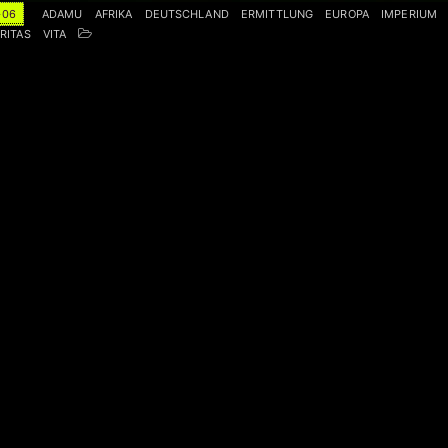
-06
ADAMU
AFRIKA
DEUTSCHLAND
ERMITTLUNG
EUROPA
IMPERIUM
RITAS
VITA