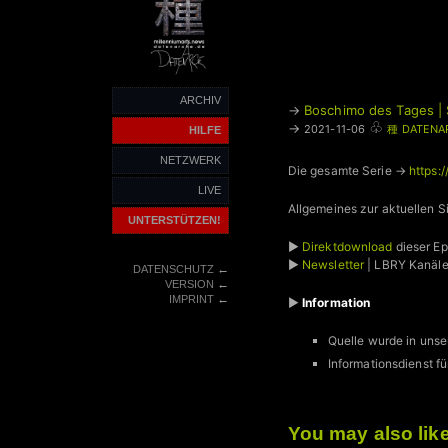
ARCHIV
→
Boschimo des Tages | 
♧
→
2021-11-06
種 DATENA
HILFE
NETZWERK
Die gesamte Serie →
https:
LIVE
Allgemeines zur aktuellen S
UNTERSTÜTZEN!
►
Direktdownload
dieser E
►
Newsletter
| LBRY Kanäl
←
DATENSCHUTZ
←
VERSION
←
IMPRINT
►
Information
Quelle wurde in unse
Informationsdienst
You may also lik