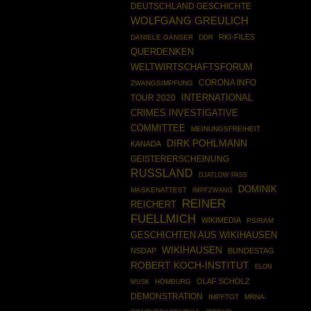
DEUTSCHLAND GESCHICHTE
WOLFGANG GREULICH
RKI-FILES
DANIELE GANSER
DDR
QUERDENKEN
WELTWIRTSCHAFTSFORUM
CORONA INFO
ZWANGSIMPFUNG
INTERNATIONAL
TOUR 2020
CRIMES INVESTIGATIVE
COMMITTEE
MEINUNGSFREIHEIT
DIRK POHLMANN
KANADA
GEISTERERSCHEINUNG
RUSSLAND
DJATLOW PASS
DOMINIK
MASKENATTEST
IMPFZWANG
REINER
REICHERT
FUELLMICH
WIKIMEDIA
PSIRAM
GESCHICHTEN AUS WIKIHAUSEN
WIKIHAUSEN
NSDAP
BUNDESTAG
ROBERT KOCH-INSTITUT
ELON
OLAF SCHOLZ
HOMBURG
MUSK
DEMONSTRATION
IMPFTOT
MRNA-