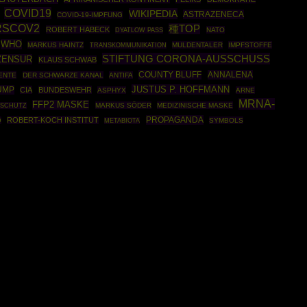
COVID19
WIKIPEDIA
ASTRAZENECA
COVID-19-IMPFUNG
RSCOV2
種TOP
ROBERT HABECK
NATO
DYATLOW PASS
WHO
MARKUS HAINTZ
MULDENTALER
IMPFSTOFFE
TRANSKOMMUNIKATION
STIFTUNG CORONA-AUSSCHUSS
ZENSUR
KLAUS SCHWAB
COUNTY BLUFF
ANNALENA
ENTE
DER SCHWARZE KANAL
ANTIFA
JUSTUS P. HOFFMANN
UMP
CIA
BUNDESWEHR
ASPHYX
ARNE
MRNA-
FFP2 MASKE
MARKUS SÖDER
MEDIZINISCHE MASKE
RSCHUTZ
PROPAGANDA
ROBERT-KOCH INSTITUT
D
SYMBOLS
METABIOTA