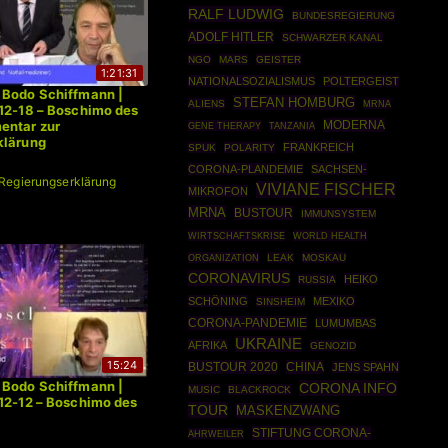
RALF LUDWIG
BUNDESREGIERUNG
ADOLF HITLER
SCHWARZER KANAL
NGO
MARS
GEISTER
1:21:31
NATIONALSOZIALISMUS
POLTERGEIST
 Bodo Schiffmann |
STEFAN HOMBURG
ALIENS
MRNA
12-18 – Boschimo des
MODERNA
entar zur
GENE THERAPY
TANZANIA
klärung
FRANKREICH
SPUK
POLARITY
CORONA-PLANDEMIE
SACHSEN-
Regierungserklärung
VIVIANE FISCHER
MIKROFON
MRNA
BUSTOUR
IMMUNSYSTEM
WIRTSCHAFTSKRISE
WORLD HEALTH
ORGANIZATION
LEAK
MOSKAU
CORONAVIRUS
HEIKO
RUSSIA
SCHÖNING
MEXIKO
SINSHEIM
CORONA-PANDEMIE
LUMUMBAS
UKRAINE
AFRIKA
GENOZID
15:24
BUSTOUR 2020
CHINA
JENS SPAHN
 Bodo Schiffmann |
CORONA INFO
MUSIC
BLACKROCK
12-12 – Boschimo des
TOUR
MASKENZWANG
STIFTUNG CORONA-
AHRWEILER