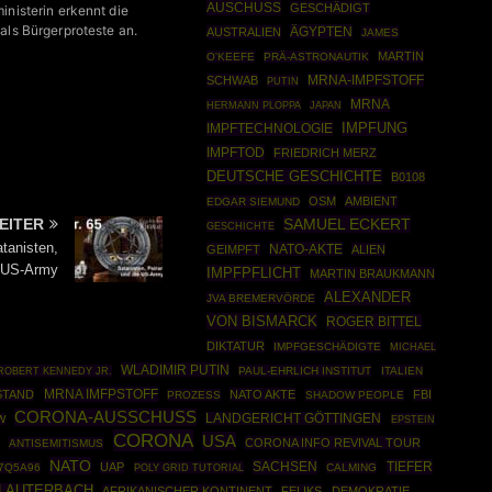
AUSCHUSS
GESCHÄDIGT
inisterin erkennt die
als Bürgerproteste an.
ÄGYPTEN
AUSTRALIEN
JAMES
MARTIN
O'KEEFE
PRÄ-ASTRONAUTIK
SCHWAB
MRNA-IMPFSTOFF
PUTIN
MRNA
HERMANN PLOPPA
JAPAN
IMPFTECHNOLOGIE
IMPFUNG
IMPFTOD
FRIEDRICH MERZ
DEUTSCHE GESCHICHTE
B0108
OSM
AMBIENT
EDGAR SIEMUND
SAMUEL ECKERT
EITER
GESCHICHTE
tanisten,
NATO-AKTE
GEIMPFT
ALIEN
e US-Army
IMPFPFLICHT
MARTIN BRAUKMANN
ALEXANDER
JVA BREMERVÖRDE
VON BISMARCK
ROGER BITTEL
DIKTATUR
IMPFGESCHÄDIGTE
MICHAEL
WLADIMIR PUTIN
ROBERT KENNEDY JR.
PAUL-EHRLICH INSTITUT
ITALIEN
MRNA IMFPSTOFF
STAND
NATO AKTE
FBI
PROZESS
SHADOW PEOPLE
CORONA-AUSSCHUSS
LANDGERICHT GÖTTINGEN
W
EPSTEIN
CORONA
USA
CORONA INFO REVIVAL TOUR
ANTISEMITISMUS
NATO
SACHSEN
TIEFER
UAP
7Q5A96
POLY GRID TUTORIAL
CALMING
 LAUTERBACH
AFRIKANISCHER KONTINENT
FELIKS
DEMOKRATIE