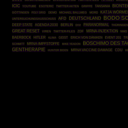
ICIC
BIONTE
TANSANIA
YOUTUBE
ESOTERIC
TWITTER AKTEN
GRIPPE
KATJA WÖRME
GÖTTINGEN
POLY GRID
DEMO
MICHAEL BALLWEG
MORD
BODO S
DEUTSCHLAND
AFD
UNTERSUCHUNGSAUSSCHUSS
PARANORMAL
DEEP STATE
AGENDA 2030
BERLIN
THÜRINGE
DIVI
GREAT RESET
MRNA-INJEKTION
ZDF
VIREN
TWITTER-FILES
NWO
BAERBOCK
HITLER
GEIST
ERICH VON DÄNIKEN
EVENT 201
TR
KLIMA
BOSCHIMO DES T
MRNA-IMPFSTOFFE
SCHMITT
MIKE YEADON
GENTHERAPIE
CDU
MRNA VACCINE DAMAGE
H
HUNTER BIDEN