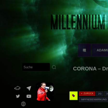
種
ADAM
CORONA – Dr.
« ZURÜCK
2G
IMPFNEBENWIRKUNG