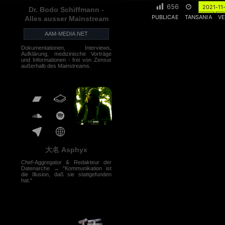
656
2021-11
Dr. Bodo Schiffmann -
PUBLICAE
TANSANIA
VE
Alles ausser Mainstream
AAM-MEDIA.NET
Dokumentationen, Interviews,
Aufklärung, medizinische Vorträge
und Informationen - frei von Zensur
außerhalb des Mainstreams.
大名 Asphyx
Chef-Aggregator & Redakteur der
Datenarche → "Kommunikation ist
die Illusion, daß sie stattgefunden
hat."