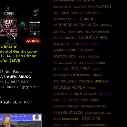
GENTHERAPEUTIKA
種DEUS
MANIPULATION
MEDIENMANIPULATION
TELEGRAM
POLY GRID ANLEITUNG
IM DIALOG
ANTHONY FAUCI
IMPFNEBENWIRKUNGEN
ANGELA
MERKEL
NEW YORK
FLUTOPFERHILFE
CORONA VIRUS
NORD STREAM 1
6:28:25
BIOWAFFEN
HEIKO SCHOENING
CHISMUS II –
GRAPHENOXID
VCV RACK
edeutet Gentherapie-
1-12-14 → Das Offene
SOWJETUNION
BSW
RELIGION
ofon | LIVE
POLIZEIGEWALT
JEFFREY EPSTEIN
PCR-TEST
SKEPTIKER
NASA
E
& Neo-Faschismus
MRNA-
CORONASCHUTZIMPFUNG
DA
&
AUFKLÄRUNG
TECHNOLOGIE
CORONA-IMPFUNG
bach | QUANTUM 9
 JUDIKATIVE gegen das
THOMAS RÖPER
KREBS
DEMONSTRATIONEN
PLAUEN
TWITTER-
D
DATEIEN
NÜRNBERGER KODEX
ht auf
- DE, AT & CH
CORONAIMPFUNG
DELPHISCHER ORT
PFIZERBIONTECH
QUERDENKEN 711
COVID-19
ARNE BURKHARDT
VERFASSUNGSSCHUTZ
NIEDERLANDE