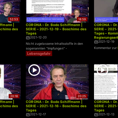
52:53
18:59
ffmann |
CORONA – Dr. Bodo Schiffmann |
CORONA – Dr.
schimo des
SERIE – 2021-12-19 – Boschimo des
SERIE – 2021-
Tages
Tages – Komm
Regierungser
2021-12-20
2021-12-19
Nicht zugelassene Inhaltsstoffe in den
Kommentar zur
sogenannten "Impfungen" -
Lebensgefahr
20:18
20:25
ffmann |
CORONA – Dr. Bodo Schiffmann |
CORONA – Dr.
schimo des
SERIE – 2021-12-16 – Boschimo des
SERIE – 2021-
Tages
Tages
2021-12-17
2021-12-13