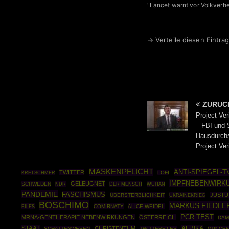
"Lancet warnt vor Volkverh
→ Verteile diesen Eintrag
ZURÜC
Project Ve
– FBI und S
Hausdurchs
Project Ver
MASKENPFLICHT
ANTI-SPIEGEL-T
TWITTER
LOFI
KRETSCHMER
IMPFNEBENWIRK
GELEUGNET
SCHWEDEN
NDR
DER MENSCH
WUHAN
PANDEMIE
FASCHISMUS
JUSTU
ÜBERSTERBLICHKEIT
UKRAINEKRIEG
BOSCHIMO
MARKUS FIEDLE
FILES
COMIRNATY
ALICE WEIDEL
PCR TEST
MRNA-GENTHERAPIE NEBENWIRKUNGEN
ÖSTERREICH
DÄ
STAAT
AFRIKA
CHRISTENTUM
SCHATTENWESEN
TWITTERFILES
MÜNCHE