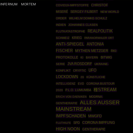
INFERNUM
MORTEM
CHRISTOF
COVID19-IMPFSTOFFE
MISERÉ
SERGEY FILBERT
NEW WORLD
ORDER
WILHELM DOMKE-SCHULZ
INDIEN
JOHANNES CLASEN
REALPOLITIK
FLUTKATASTROPHE
KRIEG
SCHWEIZ
PARANORMALER ORT
ANTI-SPIEGEL
ANTONIA
FISCHER
MYTHEN METZGER
RKI-
PROTOKOLLE
BITWIG
KI
BAYERN
JVA ROSDORF
SERIE
UKRAINE-
UFO
KONFLIKT
CRYPTIC
LOCKDOWN
KÜNSTLICHE
2G
INTELLIGENZ
EVD
CORONA BUSTOUR
種STREAM
P.L.O. LUMUMBA
2020
MODRNA-
ERICH VON DAENIKEN
ALLES AUSSER
GENTHERAPIE
MAINSTREAM
IMPFSCHADEN
MWGFD
SPD
CORONA IMPFUNG
FLUTHILFE
HIGH NOON
GENTHERAPIE