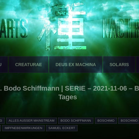
U
CREATURAE
DEUS EX MACHINA
SOLARIS
 Bodo Schiffmann | SERIE – 2021-11-06 – 
Tages
3G
ALLES AUSSER MAINSTREAM
BODO SCHIFFMANN
BOSCHIMO
BOSCHIMO 
IMPFNEBENWIRKUNGEN
SAMUEL ECKERT