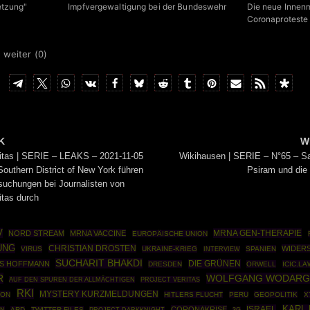
etzung"
Impfvergewaltigung bei der Bundeswehr
Die neue Innenm
Coronaproteste 
 weiter (
0
)
K
W
ritas | SERIE – LEAKS – 2021-11-05
Wikihausen | SERIE – N°65 – Sa
outhern District of New York führen
Psiram und di
uchungen bei Journalisten von
itas durch
V
MRNA GEN-THERAPIE
NORD STREAM
MRNA VACCINE
EUROPÄISCHE UNION
UNG
CHRISTIAN DROSTEN
WIDER
VIRUS
UKRAINE-KRIEG
SPANIEN
INTERVIEW
SUCHARIT BHAKDI
DIE GRÜNEN
S HOFFMANN
DRESDEN
ORWELL
ICIC.LA
R
WOLFGANG WODARG
AUF DEN SPUREN DER ALLMÄCHTIGEN
PROJECT VERITAS
RKI
MYSTERY KURZMELDUNGEN
MON
HITLERS FLUCHT
PERU
GEOPOLITIK
X
ISRAEL
KARL
CORONAKRISE
N
ARD
TWITTER FILES
PROJECT DARKKNIGHT