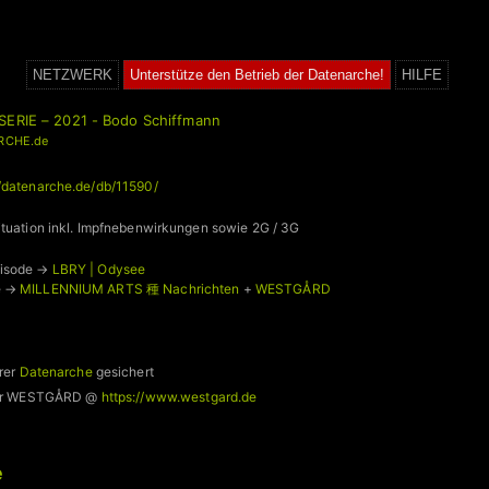
NETZWERK
Unterstütze den Betrieb der Datenarche!
HILFE
SERIE – 2021 - Bodo Schiffmann
RCHE.de
//datenarche.de/db/11590/
ituation inkl. Impfnebenwirkungen sowie 2G / 3G
pisode →
LBRY | Odysee
e →
MILLENNIUM ARTS 種 Nachrichten
+
WESTGÅRD
rer
Datenarche
gesichert
 für WESTGÅRD @
https://www.westgard.de
e