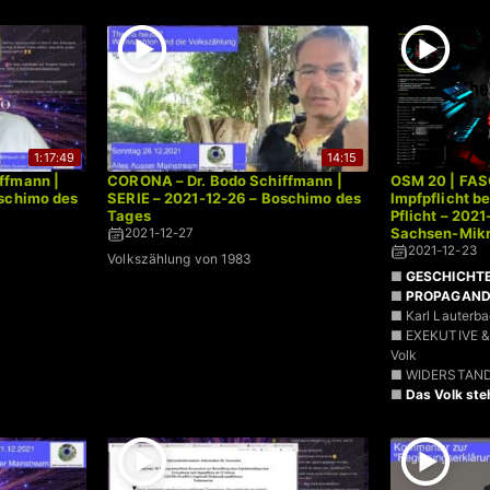
1:17:49
14:15
ffmann |
CORONA – Dr. Bodo Schiffmann |
OSM 20 | FAS
oschimo des
SERIE – 2021-12-26 – Boschimo des
Impfpflicht b
Tages
Pflicht – 202
Sachsen-Mikr
2021-12-27
2021-12-23
Volkszählung von 1983
■
GESCHICHT
■
PROPAGAN
■ Karl Lauter
■ EXEKUTIVE &
Volk
■ WIDERSTAN
■
Das Volk ste