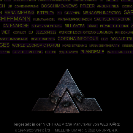
3G
CH
BOSCHIMO-NEWS
PFIZER
UK
ARGENTINIEN
COVID-IMPFUNG
COSMO
SA
MRNA IMPFUNG
R
BITTEL TV
MRNA GEN-INJEKTION
GRAPHEN
PEI
CHIFFMANN
SACHSENMIKROFON
MRNA-IMPFSCHADEN
KLIMAWANDEL
DATENARCHE
BITWIG ANLEITUNG
BILL GATES
BITWIG TUTORIAL
N
TÜRKEI
WEF
3121534312
EU
PATRICK LOCH OTIENO LUMUMBA
KOPILOT
RKI-DOKUM
CORONA INFOTOUR
DONALD TR
ANSHUMANISMUS
BEATE BAHNER
FFP2
AGES
WORLD ECONOMIC FORUM
NORD STREAM 2
MRNA-GENTHERAPY
KINDE
PLANDEMIE
COVID19-IMPFUNG
ORROR
GLITCH
大名 ASPHYX
RAINER MAUSFEL
Powered By :
Hergestellt in der
von
NICHTRAUM 製造 Manufaktur
WESTGÅRD
Westgård
MILLENNIUM ARTS 勤続 GRUPPE e.K.
© 1994-2026
→