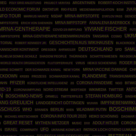
RIEG
ARGENTINIEN
ROBERT-KOCH INSTIT
POLY GRID ANLEITUNG
PROJECT VERITAS
LD ECONOMIC FORUM
JVA 
DIKTATUR
RKI-FILES
MEDIENMANIPULATION
BSW
NFO TOUR
MRNA-IMPFSTOFFE
NSDAP
MARKUS HAINTZ
GENOZ
DYATLOV PASS
MRNA IMFPSTOFF
ANNALENA BAERBOCK
E
IMPFSTOFFE
ERICH VON DAENIKEN
MRNA-GENTHERAPIE
VIVIANE FISCHER
COVID-19-IMPFUNG
PUT
UKR
MRNA-GENTHERAPIE NEBENWIRKUNGEN
TANSANIA
-IMPFSTOFFE
COSMO
GESCHICHTEN AUS WIKIHAUSEN
UTORIAL
ROBERT KENNEDY JR.
BLACKROCK
DEUTSCHLAND
SAMU
KANISCHER KONTINENT
SPD
DRESDEN
AHRWEILER
ILHELM DOMKE-SCHULZ
SHADOW PEOPLE
THÜRINGEN
SCHATTENWESEN
RKI-DOKU
ROGER B
WORLD HEALTH ORGANIZATION
VIRUS
HEIKO SCHOENING
FLUTOPFERHILFE
MRNA VACCINE DAMAGE
CH
ARNE SCHMITT
DER SCHWARZE KANAL
NEW YORK
PLANDEMIE
OCKDOWN
TRANSHUMANI
PROZESS
SCHWARZER KANAL
KREBS
PFIZER
CORONA-PANDEMIE
PAHN
BITWI
KÜNSTLICHE INTELLIGENZ
NGO
2G
ID-19
ANTO
NORD STREAM
WIKIMEDIA
TWITTER
CORONAIMPFUNG
SKEPTIKER
N
BOSCHIMO-NEWS
STEFAN HOMBURG
ORWELL
TWITTERFILES
SINSH
NG GREULICH
IMPFNEBENWIRK
LANDGERICHT GÖTTINGEN
WUHAN
BOSCHIM
SCHUSS
WHO
BERLIN
WLADIMIR PUTIN
SPANIEN
WIEN
CORONA INFO TOUR 2020
HEIKO SCHÖNING
N
DAGMAR 
MICHAEL KRETSCHMER
GREAT RESET
MYTHEN METZGER
ADOLF HITLER
CORONA
O
MUSIC
DIVI
UFO
ISRAEL
N
PATRICK LOCH OTIENO LUMUM
COMIRNATY
UKRAINE-KONFLIKT