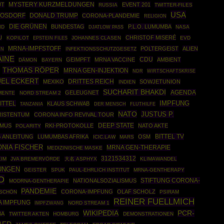
UT
MYSTERY KURZMELDUNGEN
EVENT 201
RUSSIA
TWITTER-FILES
USA
ROSDORF
DONALD TRUMP
CORONA-PLANDEMIE
RELIGION
DIE GRÜNEN
BUNDESTAG
P.L.O. LUMUMBA
ID
NASA
DJATLOW PASS
U
CHRISTOF MISERÉ
KOPILOT
EPSTEIN FILES
JOHANNES CLASEN
EVD
MRNA-IMPFSTOFF
POLTERGEIST
ALIEN
IN
INFEKTIONSSCHUTZGESETZ
AINE
CDU
GEIMPFT
MRNA VACCINE
AMBIENT
DÄMON
BAYERN
THOMAS RÖPER
MRNA GEN-INJEKTION
WIRTSCHAFTSKRISE
NDR
EL ECKERT
DRITTES REICH
MEXIKO
SOWJETUNION
INDIEN
SUCHARIT BHAKDI
AGENDA
GELEUGNET
MENTE
NORD STREAM 2
ITTEL
IMPFUNG
KLAUS SCHWAB
TANZANIA
DER MENSCH
FLUTHILFE
NATO
JUSTUS P.
RISTENTUM
CORONA INFO REVIVAL TOUR
DEEP STATE
SMUS
RKI-PROTOKOLLE
NATO AKTE
POLARITY
BITTEL TV
G ANLEITUNG
LUMUMBAS AFRIKA
OSM
ICIC.LAW
MARS
NIA FISCHER
MRNA GEN-THERAPIE
MEDIZINISCHE MASKE
3121534312
EIM
JVA BREMERVÖRDE
大名 ASPHYX
KLIMAWANDEL
UNGEN
GEISTER
SPUK
PAUL-EHRLICH INSTITUT
MRNA-GENTHERAPY
O
STIFTUNG CORONA-
NATIONALSOZIALISMUS
MODRNA-GENTHERAPIE
PANDEMIE
CORONA-IMPFUNG
OLAF SCHOLZ
SCHÖN
PSIRAM
REINER FUELLMICH
 IMPFUNG
IMPFZWANG
NORD STREAM 1
WIKIPEDIA
PCR-
BA
TWITTER AKTEN
HOMBURG
DEMONSTRATIONEN