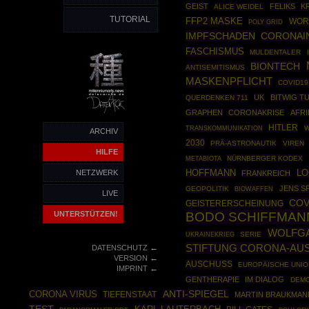
GEIST
FELIKS
K
ALICE WEIDEL
TUTORIAL
FFP2 MASKE
WOR
POLY GRID
IMPFSCHADEN
CORONAI
FASCHISMUS
MULDENTALER
BIONTECH
ANTISEMITISMUS
MASKENPFLICHT
COVID19
UK
BITWIG T
QUERDENKEN 711
GRAPHEN
CORONAKRISE
AFRI
HITLER
W
TRANSKOMMUNIKATION
ARCHIV
2030
PRÄ-ASTRONAUTIK
VIREN
HILFE
NÜRNBERGER KODEX
METABIOTA
HOFFMANN
NETZWERK
L
FRANKREICH
JENS S
GEOPOLITIK
BIOWAFFEN
LIVE
COV
GEISTERERSCHEINUNG
UNTERSTÜTZEN!
BODO SCHIFFMAN
WOLFGA
UKRAINEKRIEG
SERIE
STIFTUNG CORONA-AUS
←
DATENSCHUTZ
←
VERSION
AUSCHUSS
EUROPÄISCHE UNIO
←
IMPRINT
GENTHERAPIE
IM DIALOG
DEM
CORONA VIRUS
ANTI-SPIEGEL
TIEFENSTAAT
MARTIN BRAUKMAN