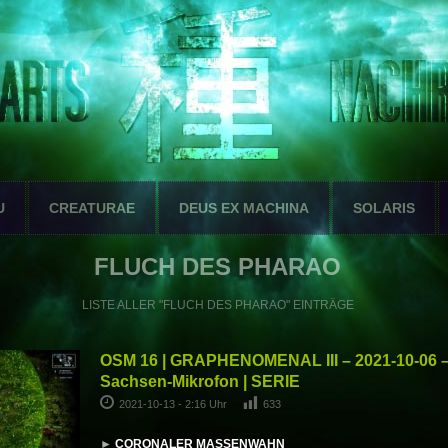
U
CREATURAE
DEUS EX MACHINA
SOLARIS
FLUCH DES PHARAO
LISTE ALLER "FLUCH DES PHARAO" EINTRÄGE
OSM 16 | GRAPHENOMENAL III – 2021-10-06 –
Sachsen-Mikrofon | SERIE
2021-10-13 - 2:16 Uhr
633
►
CORONALER MASSENWAHN