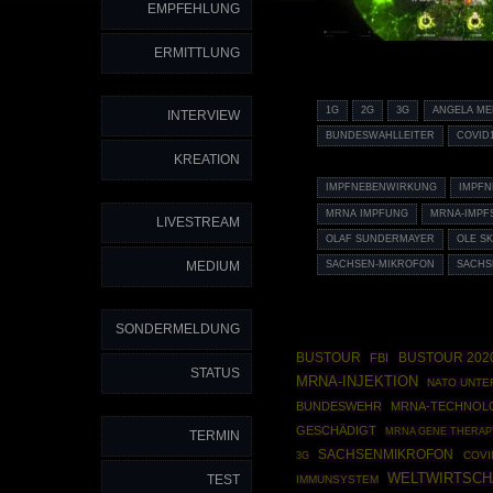
EMPFEHLUNG
ERMITTLUNG
1G
2G
3G
ANGELA ME
INTERVIEW
BUNDESWAHLLEITER
COVID
KREATION
IMPFNEBENWIRKUNG
IMPF
MRNA IMPFUNG
MRNA-IMPF
LIVESTREAM
OLAF SUNDERMAYER
OLE S
MEDIUM
SACHSEN-MIKROFON
SACHS
SONDERMELDUNG
BUSTOUR
BUSTOUR 202
FBI
STATUS
MRNA-INJEKTION
NATO UNT
BUNDESWEHR
MRNA-TECHNOL
GESCHÄDIGT
MRNA GENE THERAP
TERMIN
SACHSENMIKROFON
COVI
3G
WELTWIRTSC
TEST
IMMUNSYSTEM