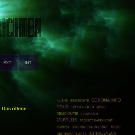
EXT
INT
CORONA INFO
ALIENS
GESCHICHTE
TOUR
TWITTER FILES
MORD
 Das offene
DEMOKRATIE
SCHWEDEN
COVID19
PROJECT DARKKNIGHT
ASPHYX
CORONA BUSTOUR 2020
MRNA-
ASTRAZENECA
GENTHERAPEUTIKA