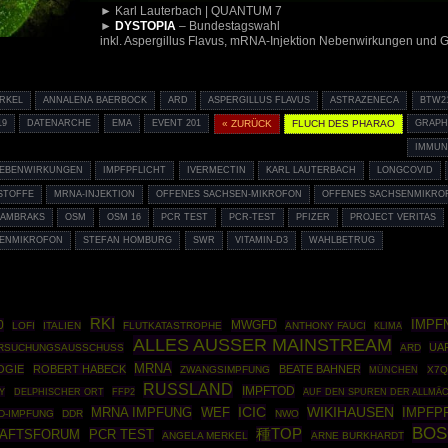
► Karl Lauterbach | QUANTUM 7
►
DYSTOPIA
– Bundestagswahl
inkl. Aspergillus Flavus, mRNA-Injektion Nebenwirkungen und
RKEL
ANNALENA BAERBOCK
ARD
ASPERGILLUS FLAVUS
ASTRAZENECA
BTW2
19
DATENARCHE
EMA
EVENT 201
« ZURÜCK
FLUCH DES PHARAO
GRAP
IMMUN
NEBENWIRKUNGEN
IMPFPFLICHT
IVERMECTIN
KARL LAUTERBACH
LONGCOVID
STOFFE
MRNA-INJEKTION
OFFENES SACHSEN-MIKROFON
OFFENES SACHSENMIKRO
KAMBRAKS
OSM
OSM 16
PCR TEST
PCR-TEST
PFIZER
PROJECT VERITAS
ENMIKROFON
STEFAN HOMBURG
SWR
VITAMIN-D3
WAHLBETRUG
RKI
IMPF
0
MWGFD
LOFI
ITALIEN
FLUTKATASTROPHE
ANTHONY FAUCI
KLIMA
ALLES AUSSER MAINSTREAM
UA
ERSUCHUNGSAUSSCHUSS
ARD
MRNA
OGIE
ROBERT HABECK
BEATE BAHNER
ZWANGSIMPFUNG
MÜNCHEN
X7Q
RUSSLAND
IMPFTOD
Y
FFP2
DELPHISCHER ORT
AUF DEN SPUREN DER ALLMÄ
ICIC
WIKIHAUSEN
MRNA IMPFUNG
IMPFP
WEF
D-IMPFUNG
DDR
NWO
BOS
種TOP
PCR TEST
HAFTSFORUM
ANGELA MERKEL
ARNE BURKHARDT