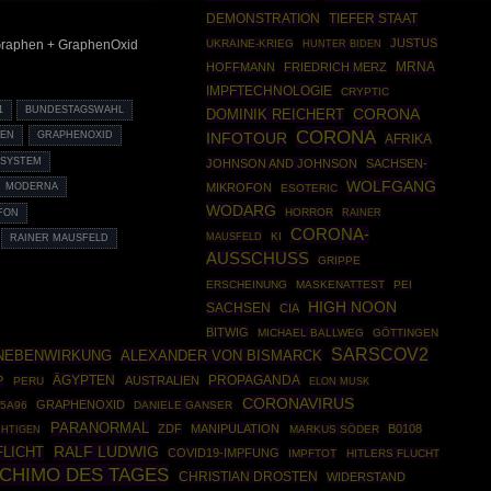
DEMONSTRATION
TIEFER STAAT
JUSTUS
UKRAINE-KRIEG
 Graphen + GraphenOxid
HUNTER BIDEN
MRNA
HOFFMANN
FRIEDRICH MERZ
IMPFTECHNOLOGIE
CRYPTIC
1
BUNDESTAGSWAHL
CORONA
DOMINIK REICHERT
CORONA
INFOTOUR
HEN
GRAPHENOXID
AFRIKA
SYSTEM
JOHNSON AND JOHNSON
SACHSEN-
WOLFGANG
MIKROFON
MODERNA
ESOTERIC
WODARG
HORROR
RAINER
FON
CORONA-
MAUSFELD
KI
RAINER MAUSFELD
AUSSCHUSS
GRIPPE
ERSCHEINUNG
MASKENATTEST
PEI
HIGH NOON
SACHSEN
CIA
BITWIG
MICHAEL BALLWEG
GÖTTINGEN
SARSCOV2
NEBENWIRKUNG
ALEXANDER VON BISMARCK
ÄGYPTEN
PROPAGANDA
P
AUSTRALIEN
PERU
ELON MUSK
CORONAVIRUS
GRAPHENOXID
5A96
DANIELE GANSER
PARANORMAL
ZDF
MANIPULATION
B0108
MARKUS SÖDER
CHTIGEN
RALF LUDWIG
FLICHT
COVID19-IMPFUNG
IMPFTOT
HITLERS FLUCHT
CHIMO DES TAGES
CHRISTIAN DROSTEN
WIDERSTAND