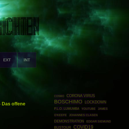
EXT
INT
CORONA VIRUS
COSMO
BOSCHIMO
LOCKDOWN
 Das offene
P.L.O. LUMUMBA
YOUTUBE
JAMES
O'KEEFE
JOHANNES CLASEN
DEMONSTRATION
EDGAR SIEMUND
COVID19
BUSTOUR