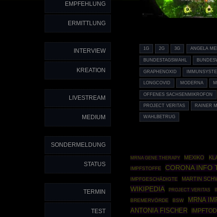
EMPFEHLUNG
ERMITTLUNG
1G
2G
3G
ANGELA ME
INTERVIEW
BUNDESTAGSWAHL
BUNDES
KREATION
GRAPHENOXID
IMMUNSYST
LONGCOVID
MODERNA
M
OFFENES SACHSENMIKROFON
LIVESTREAM
PROJECT VERITAS
RAINER 
MEDIUM
WAHLBETRUG
SONDERMELDUNG
MEXIKO
KL
MRNA GENE THERAPY
STATUS
CORONA INFO 
IMPFSTOFFE
MARTIN SCH
IMPFGESCHÄDIGTE
WIKIPEDIA
PROJECT VERITAS
TERMIN
MRNA IM
BREMERVÖRDE
BSW
ANTONIA FISCHER
IMPFTO
TEST