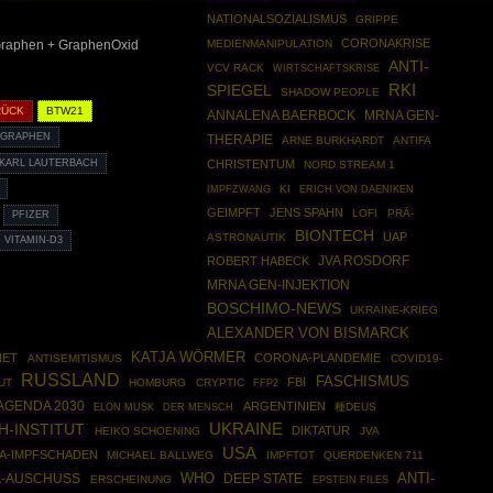
NATIONALSOZIALISMUS
GRIPPE
CORONAKRISE
MEDIENMANIPULATION
 Graphen + GraphenOxid
ANTI-
VCV RACK
WIRTSCHAFTSKRISE
RKI
SPIEGEL
SHADOW PEOPLE
RÜCK
BTW21
ANNALENA BAERBOCK
MRNA GEN-
GRAPHEN
THERAPIE
ARNE BURKHARDT
ANTIFA
KARL LAUTERBACH
CHRISTENTUM
NORD STREAM 1
IMPFZWANG
KI
ERICH VON DAENIKEN
GEIMPFT
JENS SPAHN
LOFI
PRÄ-
PFIZER
BIONTECH
UAP
ASTRONAUTIK
VITAMIN-D3
JVA ROSDORF
ROBERT HABECK
MRNA GEN-INJEKTION
BOSCHIMO-NEWS
UKRAINE-KRIEG
ALEXANDER VON BISMARCK
KATJA WÖRMER
NET
CORONA-PLANDEMIE
ANTISEMITISMUS
COVID19-
RUSSLAND
FASCHISMUS
FBI
UT
HOMBURG
CRYPTIC
FFP2
AGENDA 2030
ARGENTINIEN
種DEUS
ELON MUSK
DER MENSCH
H-INSTITUT
UKRAINE
DIKTATUR
HEIKO SCHOENING
JVA
USA
A-IMPFSCHADEN
MICHAEL BALLWEG
IMPFTOT
QUERDENKEN 711
WHO
ANTI-
A-AUSCHUSS
DEEP STATE
ERSCHEINUNG
EPSTEIN FILES