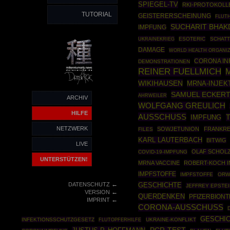
SPIEGEL-TV
RKI-PROTOKOLL
TUTORIAL
GEISTERERSCHEINUNG
FLUTH
SUCHARIT BHAK
IMPFUNG
UKRAINEKRIEG
ESOTERIC
SCHAT
DAMAGE
WORLD HEALTH ORGANIZ
CORONA IN
DEMONSTRATIONEN
REINER FUELLMICH
WIKIHAUSEN
MRNA-INJEK
SAMUEL ECKER
AHRWEILER
ARCHIV
WOLFGANG GREULICH
HILFE
AUSSCHUSS
IMPFUNG
NETZWERK
SOWJETUNION
FRANKRE
FILES
KARL LAUTERBACH
BITWIG
LIVE
OLAF SCHOL
COVID-19-IMPFUNG
UNTERSTÜTZEN!
MRNA VACCINE
ROBERT-KOCH I
IMPFSTOFFE
IMPFSTOFFE
ORW
←
DATENSCHUTZ
GESCHICHTE
JEFFREY EPSTE
←
VERSION
QUERDENKEN
PFIZERBION
←
IMPRINT
CORONA-AUSSCHUSS
GESCHIC
INFEKTIONSSCHUTZGESETZ
UKRAINE-KONFLIKT
FLUTOPFERHILFE