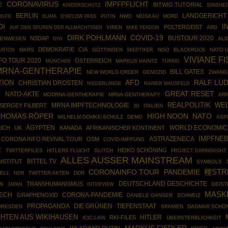
CORONAVIRUS
IMPFPFLICHT
E
BITWIG TUTORIAL
SINSHE
KINDERSCHUTZ
BERLIN
LANDGERICHT
PUTIN
NWO
MOSKAU
MORD
ILFE
KLIMA
DYATLOW PASS
DI
I
POLTERGEIST
VIREN
ARD
AUF DEN SPUREN DER ALLMÄCHTIGEN
MIKE YEADON
DIRK POHLMANN
COVID-19
BUSTOUR 2020
NSDAP
TENWESEN
ALI
DIVI
DEMOKRATIE
CIA
ATION
MARS
GÖTTINGEN
SKEPTIKER
NGO
BLACKROCK
NATO 
VIVIANE F
FO TOUR 2020
ÖSTERREICH
MÜNCHEN
MARKUS HAINTZ
TÜRKEI
MRNA-GENTHERAPIE
BILL GATES
NEW WORLD ORDER
GENOZID
ZWANG
RALF LU
TION
AFD
CHRISTIAN DROSTEN
RAINER MAUSFELD
NIEDERLANDE
T
GREAT RESET
NATO-AKTE
MODRNA-GENTHERAPIE
MRNA-GENTHERAPY
ARN
REALPOLITIK
MRNA IMPFTECHNOLOGIE
WE
SERGEY FILBERT
ITALIEN
3G
THOMAS RÖPER
NATO
HIGH NOON
WILHELM DOMKE-SCHULZ
DEMO
ASP
ÄGYPTEN
WORLD ECONOMIC
ICH
UK
KANADA
AFRIKANISCHER KONTINENT
IMPFNE
ASTRAZENECA
CORONA INFO REVIVAL TOUR
OSM
COVID-IMPFUNG
Z
HEIKO SCHÖNING
TWITTERFILES
HITLERS FLUCHT
GLITCH
PROJECT DARKKNIGHT
ALLES AUSSER MAINSTREAM
BITTEL TV
NSTITUT
SYMBOLS
PANDEMIE
種STR
CORONAINFO TOUR
ELL
TWITTER AKTEN
DDR
NDR
DEUTSCHLAND GESCHICHTE
TRANSHUMANISMUS
IN
GEIST
JAPAN
INTERVIEW
MASK
TECH
CORONA-PANDEMIE
GRAPHENOXID
DANIELE GANSER
SCHWEIZ
PROPAGANDA
DIE GRÜNEN
TIEFENSTAAT
DRESDEN
SPANIEN
DAGMAR SCHÖ
HTEN AUS WIKIHAUSEN
HITLER
RKI-FILES
ICIC.LAW
ÜBERSTERBLICHKEIT