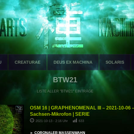
U
CREATURAE
DEUS EX MACHINA
SOLARIS
BTW21
LISTE ALLER "BTW21" EINTRÄGE
OSM 16 | GRAPHENOMENAL III – 2021-10-06 –
Sachsen-Mikrofon | SERIE
2021-10-13 - 2:16 Uhr
633
►
CORONALER MASSENWAHN