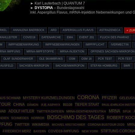
► Karl Lauterbach | QUANTUM 7
►
DYSTOPIA
– Bundestagswahl
inkl. Aspergillus Flavus, mRNA-Injektion Nebenwirkungen und
RKEL
ANNALENA BAERBOCK
ARD
ASPERGILLUS FLAVUS
ASTRAZENECA
« ZU
WAHLLEITER
COVID19
DATENARCHE
EMA
EVENT 201
FLUCH DES PHARAO
EM
IMPFNEBENWIRKUNG
IMPFNEBENWIRKUNGEN
IMPFPFLICHT
IVERMECTIN
RNA IMPFUNG
MRNA-IMPFSTOFFE
MRNA-INJEKTION
OFFENES SACHSEN-MIKROFON
OLAF SUNDERMAYER
OLE SKAMBRAKS
OSM
OSM 16
PCR TEST
PCR-TEST
MAUSFELD
SACHSEN-MIKROFON
SACHSENMIKROFON
STEFAN HOMBURG
SWR
CORONA
PFIZER
AUS SCHWAB
MYSTERY KURZMELDUNGEN
GELEUG
TOUR
CHINA
TIEFER STAAT
B0108
DÄMON
大名 ASPHYX
PAUL-EHRLICH INSTIT
MRNA
ADOLF HITLER
WAB
TWITTER-DATEIEN
MRNA-GENTHERAPEUTIKA
SPUK
BOSCHIMO DES TAGES
ROBERT KOC
INDIEN
SCHWEDEN
HORROR
PFUNG
TWITTER
WIKIMEDIA
MRN
CORONA BUSTOUR 2020
MICHAEL KRETSCHMER
D
STIFTUNG CORON
FRIEDRICH MERZ
COVID19-IMPFUNG
BAYERN
NEW YORK