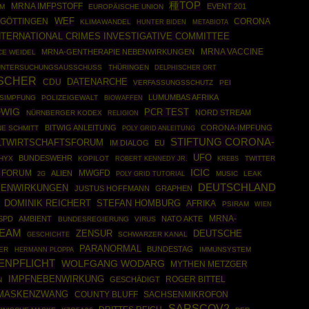
種TOP
MRNA IMFPSTOFF
EVENT 201
IM
EUROPÄISCHE UNION
WEF
 GÖTTINGEN
CORONA
KLIMAWANDEL
HUNTER BIDEN
METABIOTA
NTERNATIONAL CRIMES INVESTIGATIVE COMMITTEE
MRNA-GENTHERAPIE NEBENWIRKUNGEN
MRNA VACCINE
CE WEIDEL
UNTERSUCHUNGSAUSSCHUSS
THÜRINGEN
DELPHISCHER ORT
ISCHER
DATENARCHE
CDU
VERFASSUNGSSCHUTZ
PEI
LUMUMBAS AFRIKA
SIMPFUNG
POLIZEIGEWALT
BIOWAFFEN
DWIG
PCR TEST
NORD STREAM
NÜRNBERGER KODEX
RELIGION
BITWIG ANLEITUNG
CORONA-IMPFUNG
E SCHMITT
POLY GRID ANLEITUNG
STIFTUNG CORONA-
LTWIRTSCHAFTSFORUM
IM DIALOG
EU
UFO
BUNDESWEHR
HYX
KOPILOT
ROBERT KENNEDY JR.
TWITTER
KREBS
ICIC
 FORUM
MWGFD
ALIEN
POLY GRID TUTORIAL
MUSIC
LEAK
2G
DEUTSCHLAND
BENWIRKUNGEN
JUSTUS HOFFMANN
GRAPHEN
DOMINIK REICHERT
STEFAN HOMBURG
AFRIKA
PSIRAM
WIEN
MRNA-
SPD
AMBIENT
NATO AKTE
BUNDESREGIERUNG
VIRUS
EAM
ZENSUR
DEUTSCHE
GESCHICHTE
SCHWARZER KANAL
PARANORMAL
BUNDESTAG
ER
HERMANN PLOPPA
IMMUNSYSTEM
ENPFLICHT
WOLFGANG WODARG
MYTHEN METZGER
IMPFNEBENWIRKUNG
ROGER BITTEL
GESCHÄDIGT
N
MASKENZWANG
COUNTY BLUFF
SACHSENMIKROFON
SARSCOV2