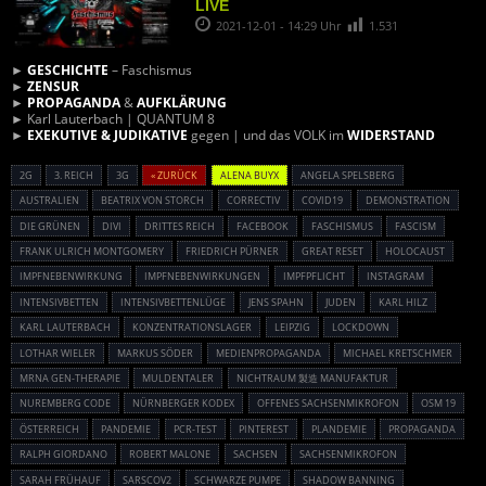
LIVE
2021-12-01 - 14:29 Uhr
1.531
►
GESCHICHTE
– Faschismus
►
ZENSUR
►
PROPAGANDA
&
AUFKLÄRUNG
► Karl Lauterbach | QUANTUM 8
►
EXEKUTIVE & JUDIKATIVE
gegen | und das VOLK im
WIDERSTAND
2G
3. REICH
3G
« ZURÜCK
ALENA BUYX
ANGELA SPELSBERG
AUSTRALIEN
BEATRIX VON STORCH
CORRECTIV
COVID19
DEMONSTRATION
DIE GRÜNEN
DIVI
DRITTES REICH
FACEBOOK
FASCHISMUS
FASCISM
FRANK ULRICH MONTGOMERY
FRIEDRICH PÜRNER
GREAT RESET
HOLOCAUST
IMPFNEBENWIRKUNG
IMPFNEBENWIRKUNGEN
IMPFPFLICHT
INSTAGRAM
INTENSIVBETTEN
INTENSIVBETTENLÜGE
JENS SPAHN
JUDEN
KARL HILZ
KARL LAUTERBACH
KONZENTRATIONSLAGER
LEIPZIG
LOCKDOWN
LOTHAR WIELER
MARKUS SÖDER
MEDIENPROPAGANDA
MICHAEL KRETSCHMER
MRNA GEN-THERAPIE
MULDENTALER
NICHTRAUM 製造 MANUFAKTUR
NUREMBERG CODE
NÜRNBERGER KODEX
OFFENES SACHSENMIKROFON
OSM 19
ÖSTERREICH
PANDEMIE
PCR-TEST
PINTEREST
PLANDEMIE
PROPAGANDA
RALPH GIORDANO
ROBERT MALONE
SACHSEN
SACHSENMIKROFON
SARAH FRÜHAUF
SARSCOV2
SCHWARZE PUMPE
SHADOW BANNING