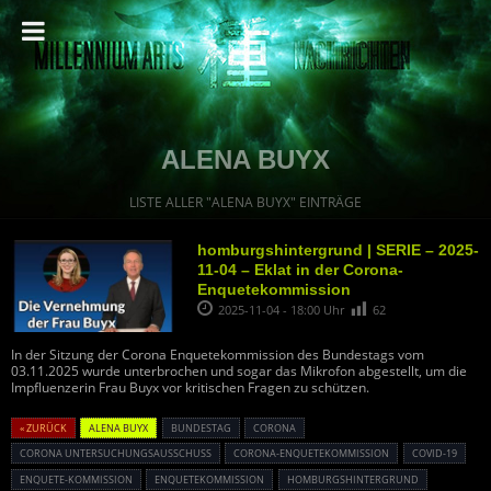
ALENA BUYX
LISTE ALLER "ALENA BUYX" EINTRÄGE
homburgshintergrund | SERIE – 2025-
11-04 – Eklat in der Corona-
Enquetekommission
2025-11-04 - 18:00 Uhr
62
In der Sitzung der Corona Enquetekommission des Bundestags vom
03.11.2025 wurde unterbrochen und sogar das Mikrofon abgestellt, um die
Impfluenzerin Frau Buyx vor kritischen Fragen zu schützen.
« ZURÜCK
ALENA BUYX
BUNDESTAG
CORONA
CORONA UNTERSUCHUNGSAUSSCHUSS
CORONA-ENQUETEKOMMISSION
COVID-19
ENQUETE-KOMMISSION
ENQUETEKOMMISSION
HOMBURGSHINTERGRUND