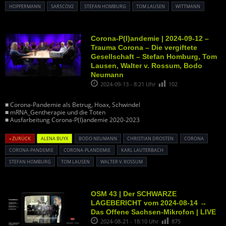
HOPPERMANN
SARSCOV2
STEFAN HOMBURG
TOM LAUSEN
WITTMANN
Corona-P(l)andemie | 2024-09-12 –
Trauma Corona – Die vergiftete
Gesellschaft – Stefan Homburg, Tom
Lausen, Walter v. Rossum, Bodo
Neumann
2024-09-13 - 8:21 Uhr
102
■ Corona-Pandemie als Betrug, Hoax, Schwindel
■ mRNA_Gentherapie und die Toten
■ Ausfarbeitung Corona-P(l)andemie 2020-2023
« ZURÜCK
ALENA BUYX
BODO NEUMANN
CHRISTIAN DROSTEN
CORONA
CORONA-PANDEMIE
CORONA-PLANDEMIE
KARL LAUTERBACH
STEFAN HOMBURG
TOM LAUSEN
WALTER V. ROSSUM
OSM 43 | Der SCHWARZE
LAGEBERICHT vom 2024-08-14 →
Das Offene Sachsen-Mikrofon | LIVE
2024-08-21 - 18:10 Uhr
875