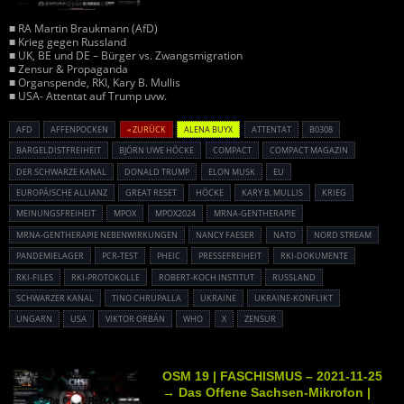
■ RA Martin Braukmann (AfD)
■ Krieg gegen Russland
■ UK, BE und DE – Bürger vs. Zwangsmigration
■ Zensur & Propaganda
■ Organspende, RKI, Kary B. Mullis
■ USA- Attentat auf Trump uvw.
AFD
AFFENPOCKEN
« ZURÜCK
ALENA BUYX
ATTENTAT
B0308
BARGELDISTFREIHEIT
BJÖRN UWE HÖCKE
COMPACT
COMPACT MAGAZIN
DER SCHWARZE KANAL
DONALD TRUMP
ELON MUSK
EU
EUROPÄISCHE ALLIANZ
GREAT RESET
HÖCKE
KARY B. MULLIS
KRIEG
MEINUNGSFREIHEIT
MPOX
MPOX2024
MRNA-GENTHERAPIE
MRNA-GENTHERAPIE NEBENWIRKUNGEN
NANCY FAESER
NATO
NORD STREAM
PANDEMIELAGER
PCR-TEST
PHEIC
PRESSEFREIHEIT
RKI-DOKUMENTE
RKI-FILES
RKI-PROTOKOLLE
ROBERT-KOCH INSTITUT
RUSSLAND
SCHWARZER KANAL
TINO CHRUPALLA
UKRAINE
UKRAINE-KONFLIKT
UNGARN
USA
VIKTOR ORBÁN
WHO
X
ZENSUR
OSM 19 | FASCHISMUS – 2021-11-25
→ Das Offene Sachsen-Mikrofon |