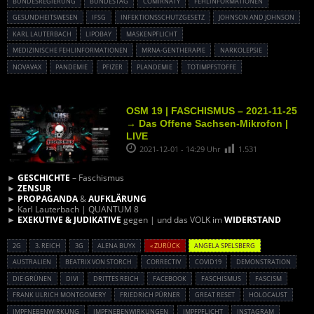
BUNDESREGIERUNG
BUNDESTAG
COMIRNATY
FEHLINFORMATIONEN
GESUNDHEITSWESEN
IFSG
INFEKTIONSSCHUTZGESETZ
JOHNSON AND JOHNSON
KARL LAUTERBACH
LIPOBAY
MASKENPFLICHT
MEDIZINISCHE FEHLINFORMATIONEN
MRNA-GENTHERAPIE
NARKOLEPSIE
NOVAVAX
PANDEMIE
PFIZER
PLANDEMIE
TOTIMPFSTOFFE
OSM 19 | FASCHISMUS – 2021-11-25
→ Das Offene Sachsen-Mikrofon |
LIVE
2021-12-01 - 14:29 Uhr
1.531
►
GESCHICHTE
– Faschismus
►
ZENSUR
►
PROPAGANDA
&
AUFKLÄRUNG
► Karl Lauterbach | QUANTUM 8
►
EXEKUTIVE & JUDIKATIVE
gegen | und das VOLK im
WIDERSTAND
2G
3. REICH
3G
ALENA BUYX
« ZURÜCK
ANGELA SPELSBERG
AUSTRALIEN
BEATRIX VON STORCH
CORRECTIV
COVID19
DEMONSTRATION
DIE GRÜNEN
DIVI
DRITTES REICH
FACEBOOK
FASCHISMUS
FASCISM
FRANK ULRICH MONTGOMERY
FRIEDRICH PÜRNER
GREAT RESET
HOLOCAUST
IMPFNEBENWIRKUNG
IMPFNEBENWIRKUNGEN
IMPFPFLICHT
INSTAGRAM