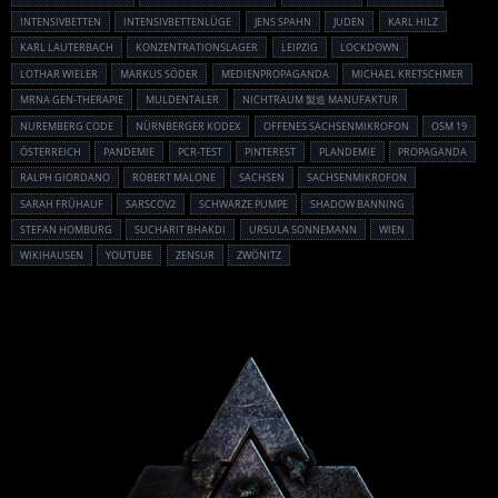
INTENSIVBETTEN
INTENSIVBETTENLÜGE
JENS SPAHN
JUDEN
KARL HILZ
KARL LAUTERBACH
KONZENTRATIONSLAGER
LEIPZIG
LOCKDOWN
LOTHAR WIELER
MARKUS SÖDER
MEDIENPROPAGANDA
MICHAEL KRETSCHMER
MRNA GEN-THERAPIE
MULDENTALER
NICHTRAUM 製造 MANUFAKTUR
NUREMBERG CODE
NÜRNBERGER KODEX
OFFENES SACHSENMIKROFON
OSM 19
ÖSTERREICH
PANDEMIE
PCR-TEST
PINTEREST
PLANDEMIE
PROPAGANDA
RALPH GIORDANO
ROBERT MALONE
SACHSEN
SACHSENMIKROFON
SARAH FRÜHAUF
SARSCOV2
SCHWARZE PUMPE
SHADOW BANNING
STEFAN HOMBURG
SUCHARIT BHAKDI
URSULA SONNEMANN
WIEN
WIKIHAUSEN
YOUTUBE
ZENSUR
ZWÖNITZ
Powered By :