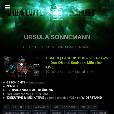
URSULA SONNEMANN
LISTE ALLER "URSULA SONNEMANN" EINTRÄGE
OSM 19 | FASCHISMUS – 2021-11-25
→ Das Offene Sachsen-Mikrofon |
LIVE
2021-12-01 - 14:29 Uhr
1.531
►
GESCHICHTE
– Faschismus
►
ZENSUR
►
PROPAGANDA
&
AUFKLÄRUNG
► Karl Lauterbach | QUANTUM 8
►
EXEKUTIVE & JUDIKATIVE
gegen | und das VOLK im
WIDERSTAND
2G
3. REICH
3G
ALENA BUYX
ANGELA SPELSBERG
AUSTRALIEN
BEATRIX VON STORCH
CORRECTIV
COVID19
DEMONSTRATION
DIE GRÜNEN