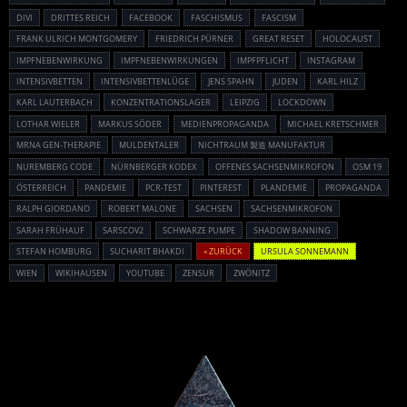
DIVI
DRITTES REICH
FACEBOOK
FASCHISMUS
FASCISM
FRANK ULRICH MONTGOMERY
FRIEDRICH PÜRNER
GREAT RESET
HOLOCAUST
IMPFNEBENWIRKUNG
IMPFNEBENWIRKUNGEN
IMPFPFLICHT
INSTAGRAM
INTENSIVBETTEN
INTENSIVBETTENLÜGE
JENS SPAHN
JUDEN
KARL HILZ
KARL LAUTERBACH
KONZENTRATIONSLAGER
LEIPZIG
LOCKDOWN
LOTHAR WIELER
MARKUS SÖDER
MEDIENPROPAGANDA
MICHAEL KRETSCHMER
MRNA GEN-THERAPIE
MULDENTALER
NICHTRAUM 製造 MANUFAKTUR
NUREMBERG CODE
NÜRNBERGER KODEX
OFFENES SACHSENMIKROFON
OSM 19
ÖSTERREICH
PANDEMIE
PCR-TEST
PINTEREST
PLANDEMIE
PROPAGANDA
RALPH GIORDANO
ROBERT MALONE
SACHSEN
SACHSENMIKROFON
SARAH FRÜHAUF
SARSCOV2
SCHWARZE PUMPE
SHADOW BANNING
STEFAN HOMBURG
SUCHARIT BHAKDI
« ZURÜCK
URSULA SONNEMANN
WIEN
WIKIHAUSEN
YOUTUBE
ZENSUR
ZWÖNITZ