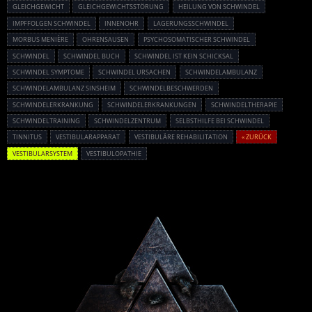
GLEICHGEWICHT
GLEICHGEWICHTSSTÖRUNG
HEILUNG VON SCHWINDEL
IMPFFOLGEN SCHWINDEL
INNENOHR
LAGERUNGSSCHWINDEL
MORBUS MENIÈRE
OHRENSAUSEN
PSYCHOSOMATISCHER SCHWINDEL
SCHWINDEL
SCHWINDEL BUCH
SCHWINDEL IST KEIN SCHICKSAL
SCHWINDEL SYMPTOME
SCHWINDEL URSACHEN
SCHWINDELAMBULANZ
SCHWINDELAMBULANZ SINSHEIM
SCHWINDELBESCHWERDEN
SCHWINDELERKRANKUNG
SCHWINDELERKRANKUNGEN
SCHWINDELTHERAPIE
SCHWINDELTRAINING
SCHWINDELZENTRUM
SELBSTHILFE BEI SCHWINDEL
TINNITUS
VESTIBULARAPPARAT
VESTIBULÄRE REHABILITATION
« ZURÜCK
VESTIBULARSYSTEM
VESTIBULOPATHIE
Powered By :