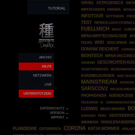
ISRAEL
ASTRAZENECA
DIKT
TUTORIAL
IMPFSCHADEN
KANADA
MOSKA
INFOTOUR
GÖTTINGEN
PROZ
TEST
PATRICK LOCH OTIENO
FUELLMICH
LUMUM
MUSIC
MRNA IMPFTECHNOLOGIE
AF
WHO
FELIKS
JENS SPAHN
MEI
DOMINIK REICHERT
CORONA
BIONTECH
MRNA VACCINE
ARCHIV
GESCHICHTEN AUS
SIEMUND
HILFE
SCHATTENWESEN
MEDIENMANIPU
NETZWERK
KURZMELDUNGEN
MIKE YEADO
MAINSTREAM
ANTHONY 
LIVE
SARSCOV2
RKI-DOKUMENT
UNTERSTÜTZEN!
PROPAGANDA
AGENDA 2030
TELEGRAM
KI
CORONASCHUTZIM
BO
←
LUDWIG
DATENSCHUTZ
BEATE BAHNER
←
VERSION
GEISTERERS
PERU
DAENIKEN
←
IMPRINT
ANNALENA BAERB
WIKIMEDIA
CORONA
PLANDEMIE
KATJA WÖRMER
ÖSTERREICH
PRÄ-AS