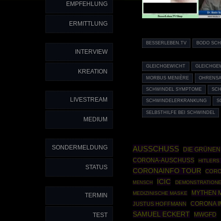
EMPFEHLUNG
ERMITTLUNG
BESSERLEBEN.TV
BODO SCH
INTERVIEW
GLEICHGEWICHT
GLEICHGE
KREATION
MORBUS MENIÈRE
OHRENS
SCHWINDEL SYMPTOME
SCH
LIVESTREAM
SCHWINDELERKRANKUNG
S
SELBSTHILFE BEI SCHWINDEL
MEDIUM
SONDERMELDUNG
AUSSCHUSS
DIE GRÜNEN
CORONA-AUSCHUSS
HITLERS
STATUS
CORONAINFO TOUR
CORO
ICIC
DEMONSTRATION
MENSCH
MYTHEN 
MEDIZINISCHE MASKE
TERMIN
JUSTUS HOFFMANN
CORONA 
SAMUEL ECKERT
MWGFD
TEST