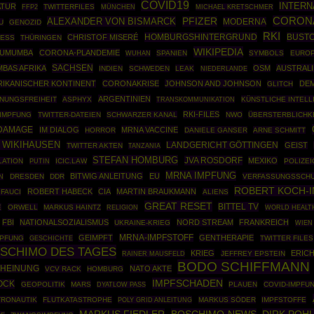
COVID19
INTERN
ATUR
FFP2
TWITTERFILES
MÜNCHEN
MICHAEL KRETSCHMER
CORON
ALEXANDER VON BISMARCK
PFIZER
MODERNA
U
GENOZID
RKI
HOMBURGSHINTERGRUND
BUST
CHRISTOF MISERÉ
ESS
THÜRINGEN
WIKIPEDIA
 LUMUMBA
CORONA-PLANDEMIE
SPANIEN
SYMBOLS
EUROP
WUHAN
SACHSEN
BAS AFRIKA
OSM
AUSTRAL
INDIEN
SCHWEDEN
LEAK
NIEDERLANDE
RIKANISCHER KONTINENT
CORONAKRISE
JOHNSON AND JOHNSON
DE
GLITCH
ARGENTINIEN
NUNGSFREIHEIT
ASPHYX
KÜNSTLICHE INTELL
TRANSKOMMUNIKATION
RKI-FILES
IMPFUNG
TWITTER-DATEIEN
SCHWARZER KANAL
NWO
ÜBERSTERBLICHK
 DAMAGE
IM DIALOG
MRNA VACCINE
HORROR
DANIELE GANSER
ARNE SCHMITT
 WIKIHAUSEN
LANDGERICHT GÖTTINGEN
GEIST
TWITTER AKTEN
TANZANIA
STEFAN HOMBURG
JVA ROSDORF
MEXIKO
LATION
PUTIN
ICIC.LAW
POLIZE
MRNA IMPFUNG
BITWIG ANLEITUNG
EU
DRESDEN
DDR
VERFASSUNGSSCHU
N
ROBERT KOCH-I
ROBERT HABECK
CIA
MARTIN BRAUKMANN
FAUCI
ALIENS
GREAT RESET
BITTEL TV
E
ORWELL
MARKUS HAINTZ
WORLD HEALT
RELIGION
FBI
NATIONALSOZIALISMUS
NORD STREAM
FRANKREICH
UKRAINE-KRIEG
WIEN
GEIMPFT
MRNA-IMPFSTOFF
GENTHERAPIE
PFUNG
GESCHICHTE
TWITTER FILES
SCHIMO DES TAGES
KRIEG
ERIC
RAINER MAUSFELD
JEFFREY EPSTEIN
BODO SCHIFFMANN
CHEINUNG
NATO AKTE
VCV RACK
HOMBURG
IMPFSCHADEN
OCK
GEOPOLITIK
MARS
PLAUEN
COVID-IMPFU
DYATLOW PASS
TRONAUTIK
FLUTKATASTROPHE
POLY GRID ANLEITUNG
MARKUS SÖDER
IMPFSTOFFE