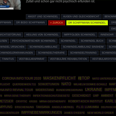
Zufall und schon gar nicht psychisch erfunden ist.
ANGST UND SCHWINDEL
AUGEN UND GLEICHGEWICHT
BENOMM
IFFMANN
DR BODO SCHIFFMANN
« ZURÜCK
DR SCHIFFMANN SCHWINDEL
DR
EMD
WICHTSSTÖRUNG
HEILUNG VON SCHWINDEL
IMPFFOLGEN SCHWINDEL
INNENOHR
AUSEN
PSYCHOSOMATISCHER SCHWINDEL
SCHWINDEL
SCHWINDEL BUCH
SCHWI
WINDEL URSACHEN
SCHWINDELAMBULANZ
SCHWINDELAMBULANZ SINSHEIM
SCHW
CHWINDELERKRANKUNGEN
SCHWINDELTHERAPIE
SCHWINDELTRAINING
SCHWINDE
TINNITUS
VESTIBULARAPPARAT
VESTIBULÄRE REHABILITATION
VESTIBULARSYSTE
MASKENPFLICHT
種TOP
CORONA INFO TOUR 2020
NATO UNTERSUC
NATO
SOWJETUNION
MAR
 FLUCHT
QUERDENKEN 711
WILHELM DOMKE-SCHULZ
UKRAINE
IMPFN
NA INFO REVIVAL TOUR
WIDERSTAND
BUNDESREGIERUNG
GESCHÄDIGT
UAP
AMBIENT
EN
MRNA GENE THERAPY
INFEKTIONSSCHUTZGESETZ
METZGER
KARL 
ROBERT-KOCH INSTITUT
CRYPTIC
MRNA-GENTHERAPY
KREBS
IMPFUNG
TANSANIA
P.L.O. LUMUMBA
ERSCHEINUNG
ANGELA MERKEL
DELPHISCH
IMPFNEBENWIRKUNGEN
MULDENTALER
JAMES O'KEEFE
NEW WORLD ORDER