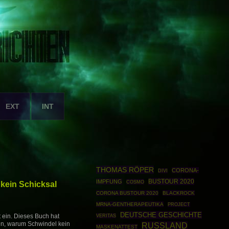
EXT
INT
THOMAS RÖPER
CORONA-
DIVI
BUSTOUR 2020
IMPFUNG
COSMO
 kein Schicksal
CORONA BUSTOUR 2020
BLACKROCK
MRNA-GENTHERAPEUTIKA
PROJECT
DEUTSCHE GESCHICHTE
t ein. Dieses Buch hat
VERITAS
en, warum Schwindel kein
RUSSLAND
MASKENATTEST