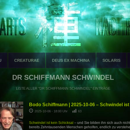
U
CREATURAE
DEUS EX MACHINA
SOLARIS
DR SCHIFFMANN SCHWINDEL
LISTE ALLER "DR SCHIFFMANN SCHWINDEL" EINTRÄGE
Bodo Schiffmann | 2025-10-06 – Schwindel ist
2025-10-06 - 18:00 Uhr
63
Schwindel ist kein Schicksal
– und Sie bilden ihn sich auch nich
bereits Zehntausenden Menschen geholfen, endlich zu versteh