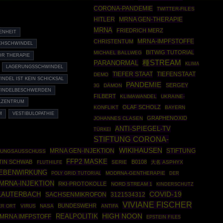
CORONA-PANDEMIE
TWITTER-FILES
HITLER
MRNA GEN-THERAPIE
MRNA
FRIEDRICH MERZ
ENHEIT
MRNA-IMPFSTOFFE
CHRISTENTUM
EHSCHWINDEL
BITWIG TUTORIAL
MICHAEL BALLWEG
R THERAPIE
種STREAM
PARANORMAL
KLIMA
LAGERUNGSSCHWINDEL
TIEFER STAAT
TIEFENSTAAT
DEMO
NDEL IST KEIN SCHICKSAL
PANDEMIE
SERGEY
DÄMON
3G
INDELBESCHWERDEN
FILBERT
KLIMAWANDEL
UKRAINE-
LZENTRUM
OLAF SCHOLZ
KONFLIKT
BAYERN
M
VESTIBULOPATHIE
GRAPHENOXID
JOHANNES CLASEN
ANTI-SPIEGEL-TV
TÜRKEI
STIFTUNG CORONA-
WIKIHAUSEN
MRNA GEN-INJEKTION
STIFTUNG
HUNGSAUSSCHUSS
FFP2 MASKE
TIN SCHWAB
B0108
SERIE
大名 ASPHYX
FLUTHILFE
EBENWIRKUNG
POLY GRID TUTORIAL
MODRNA-GENTHERAPIE
DER
MRNA-INJEKTION
RKI-PROTOKOLLE
NORD STREAM 1
KINDERSCHUTZ
COVID-19
LAUTERBACH
SACHSENMIKROFON
3121534312
VIVIANE FISCHER
BUNDESWEHR
VIRUS
NASA
ANTIFA
ER ORT
REALPOLITIK
HIGH NOON
MRNA IMFPSTOFF
EPSTEIN FILES