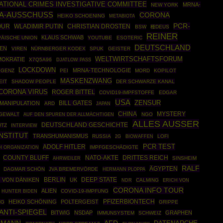
ATIONAL CRIMES INVESTIGATIVE COMMITTEE
MRNA-
NEW YORK
A-AUSSCHUSS
CORONA
HEIKO SCHOENING
METABIOTA
PCR-
OUR
WLADIMIR PUTIN
CHRISTIAN DROSTEN
BSW
種DEUS
REINER
KLAUS SCHWAB
ÄISCHE UNION
YOUTUBE
ESOTERIC
DEUTSCHLAND
IEN
VIREN
NÜRNBERGER KODEX
SPUK
GEISTER
WELTWIRTSCHAFTSFORUM
MOKRATIE
X7Q5A96
DJATLOW PASS
LOCKDOWN
MRNA-TECHNOLOGIE
IGENZ
PEI
MORD
KOPILOT
MASKENZWANG
EIT
SHADOW PEOPLE
DER SCHWARZE KANAL
CORONA VIRUS
ROGER BITTEL
COVID19-IMPFSTOFFE
EDGAR
USA
ZENSUR
MANIPULATION
BILL GATES
ARD
JAPAN
CHINA
MYSTERY
IGEWALT
NGO
AUF DEN SPUREN DER ALLMÄCHTIGEN
ALLES AUSSER
DEUTSCHLAND GESCHICHTE
TZ
INTERVIEW
NSTITUT
TRANSHUMANISMUS
RUSSIA
BIOWAFFEN
LOFI
2G
PCR TEST
ADOLF HITLER
H ORGANIZATION
IMPFGESCHÄDIGTE
COUNTY BLUFF
NATO-AKTE
DRITTES REICH
AHRWEILER
SINSHEIM
RALF
ÄGYPTEN
DAGMAR SCHÖN
JVA BREMERVÖRDE
HERMANN PLOPPA
BERLIN
DEEP STATE
H VON DÄNIKEN
UK
CALMING
NDR
ERICH VON
CORONA INFO TOUR
ALIEN
COVID-19-IMPFUNG
HUNTER BIDEN
PFIZERBIONTECH
HEIKO SCHÖNING
POLTERGEIST
NG
GRIPPE
ANTI-SPIEGEL
BITWIG
NSDAP
GRAPHEN
IMMUNSYSTEM
SCHWEIZ