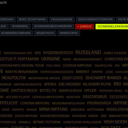
acht
TSORGANS
BODO SCHIFFMANN
FEHLDIAGNOSE
GLEICHGEWICHTSORGAN
HILFE 
LAUF
SCHWINDEL
SCHWINDELBESCHWERDEN
« ZURÜCK
SCHWINDELERKRAN
SCHWINDELTHERAPIE
SELBSTHILFE
WIRKSTOFFE
RUSSLAND
E
PFIZERBIONTECH
SPD
JAMES O'KEEFE
PARANORMALER ORT
UKRAINE
JUSTUS P. HOFFMANN
CHRISTIAN D
MARS
MEINUNGSFREIHEIT
MR
CORONA INFO REVIVAL TOUR
COVID19-IMPFUNG
POLY GRID
GEOPOLITIK
PEI
N
MARTIN BRAUKMANN
AMBIENT
VERFASSUNGSSCHUTZ
GRIPPE
LEAK
DJATLOW
REALPOLITIK
SUCHARIT BHAKDI
DEEP STATE
B
MEDIZINISCHE MASKE
RKI
M
AFRIKA
DIE GRÜNEN
WLADIMIR PUTIN
HORROR
IMPFGESCHÄDIGTE
EMIE
DRITTES REICH
BITTEL TV
HITLER
MANIPULATION
ANTHONY FAUCI
G
FASCHISMUS
312153431
ON
HITLERS FLUCHT
COVID19-IMPFSTOFFE
MÜNCHEN
FPFLICHT
IMPFN
PROPAGANDA
CORONA-IMPFUNG
MEDIENMANIPULATION
MRNA IMPFUNG
ANNALENA 
ASPHYX
DRESDEN
GÖTTINGEN
JAPAN
WUHAN
KUNGEN
COVID-IMPFUNG
BUNDESREGIERUNG
SINSHEIM
INDIEN
ARD
IMMUNSYST
HIGH NOON
BITWIG TUTORIAL
ITTERFILES
ORWELL
KÜNSTLICHE INTELLIGENZ