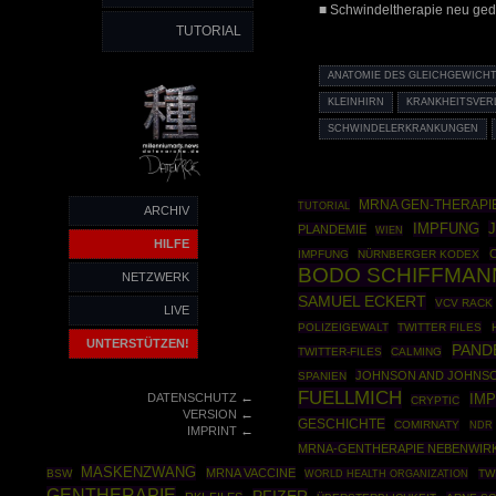
■ Schwindeltherapie neu ged
TUTORIAL
ANATOMIE DES GLEICHGEWICH
KLEINHIRN
KRANKHEITSVER
SCHWINDELERKRANKUNGEN
MRNA GEN-THERAPI
TUTORIAL
ARCHIV
IMPFUNG
PLANDEMIE
WIEN
HILFE
IMPFUNG
NÜRNBERGER KODEX
BODO SCHIFFMAN
NETZWERK
SAMUEL ECKERT
VCV RACK
LIVE
POLIZEIGEWALT
TWITTER FILES
UNTERSTÜTZEN!
PAND
TWITTER-FILES
CALMING
JOHNSON AND JOHNS
SPANIEN
FUELLMICH
←
DATENSCHUTZ
IMP
CRYPTIC
←
VERSION
GESCHICHTE
COMIRNATY
NDR
←
IMPRINT
MRNA-GENTHERAPIE NEBENWIR
MASKENZWANG
MRNA VACCINE
BSW
WORLD HEALTH ORGANIZATION
TW
GENTHERAPIE