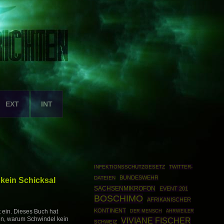
EXT
INT
INFEKTIONSSCHUTZGESETZ
TWITTER-
BUNDESWEHR
DATEIEN
 kein Schicksal
SACHSENMIKROFON
EVENT 201
BOSCHIMO
AFRIKANISCHER
KONTINENT
AHRWEILER
t ein. Dieses Buch hat
DER MENSCH
en, warum Schwindel kein
VIVIANE FISCHER
SCHWEIZ