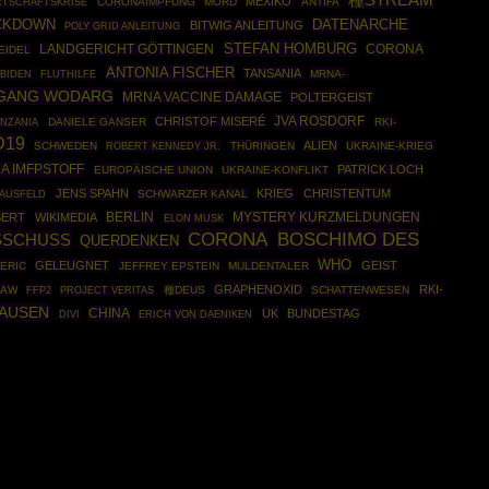
種STREAM
MEXIKO
RTSCHAFTSKRISE
CORONAIMPFUNG
MORD
ANTIFA
DATENARCHE
CKDOWN
BITWIG ANLEITUNG
POLY GRID ANLEITUNG
STEFAN HOMBURG
CORONA
LANDGERICHT GÖTTINGEN
EIDEL
ANTONIA FISCHER
TANSANIA
MRNA-
BIDEN
FLUTHILFE
GANG WODARG
MRNA VACCINE DAMAGE
POLTERGEIST
JVA ROSDORF
CHRISTOF MISERÉ
DANIELE GANSER
RKI-
ANZANIA
D19
ALIEN
SCHWEDEN
ROBERT KENNEDY JR.
THÜRINGEN
UKRAINE-KRIEG
A IMFPSTOFF
PATRICK LOCH
EUROPÄISCHE UNION
UKRAINE-KONFLIKT
JENS SPAHN
KRIEG
CHRISTENTUM
MAUSFELD
SCHWARZER KANAL
BERLIN
BERT
WIKIMEDIA
MYSTERY KURZMELDUNGEN
ELON MUSK
CORONA
BOSCHIMO DES
SCHUSS
QUERDENKEN
WHO
GELEUGNET
GEIST
ERIC
JEFFREY EPSTEIN
MULDENTALER
GRAPHENOXID
RKI-
LAW
FFP2
種DEUS
SCHATTENWESEN
PROJECT VERITAS
HAUSEN
CHINA
UK
BUNDESTAG
DIVI
ERICH VON DAENIKEN