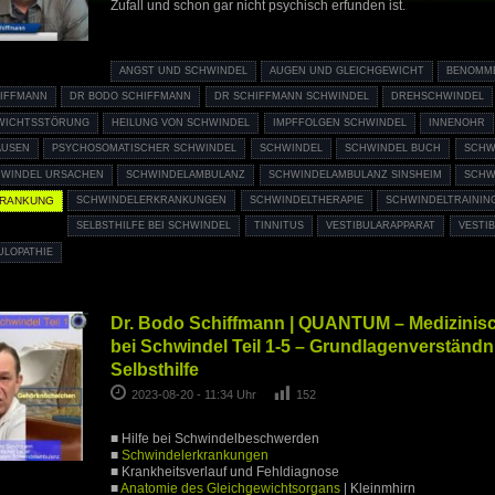
Zufall und schon gar nicht psychisch erfunden ist.
ANGST UND SCHWINDEL
AUGEN UND GLEICHGEWICHT
BENOMM
IFFMANN
DR BODO SCHIFFMANN
DR SCHIFFMANN SCHWINDEL
DREHSCHWINDEL
WICHTSSTÖRUNG
HEILUNG VON SCHWINDEL
IMPFFOLGEN SCHWINDEL
INNENOHR
AUSEN
PSYCHOSOMATISCHER SCHWINDEL
SCHWINDEL
SCHWINDEL BUCH
SCHWI
WINDEL URSACHEN
SCHWINDELAMBULANZ
SCHWINDELAMBULANZ SINSHEIM
SCHW
KRANKUNG
SCHWINDELERKRANKUNGEN
SCHWINDELTHERAPIE
SCHWINDELTRAININ
SELBSTHILFE BEI SCHWINDEL
TINNITUS
VESTIBULARAPPARAT
VESTIB
ULOPATHIE
Dr. Bodo Schiffmann | QUANTUM – Medizinisch
bei Schwindel Teil 1-5 – Grundlagenverständni
Selbsthilfe
2023-08-20 - 11:34 Uhr
152
■ Hilfe bei Schwindelbeschwerden
■
Schwindelerkrankungen
■ Krankheitsverlauf und Fehldiagnose
■
Anatomie des Gleichgewichtsorgans
| Kleinmhirn