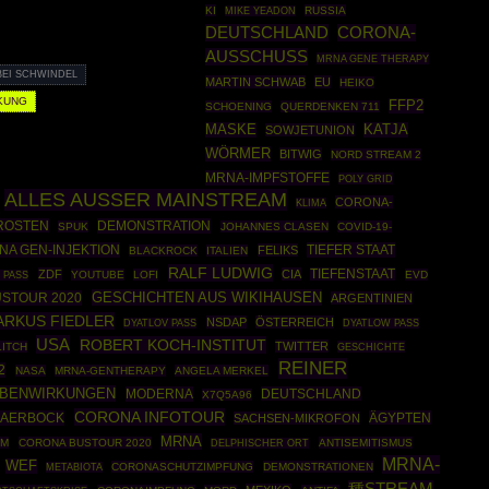
KI
RUSSIA
MIKE YEADON
DEUTSCHLAND
CORONA-
AUSSCHUSS
MRNA GENE THERAPY
BEI SCHWINDEL
MARTIN SCHWAB
EU
HEIKO
KUNG
FFP2
SCHOENING
QUERDENKEN 711
MASKE
KATJA
SOWJETUNION
WÖRMER
BITWIG
NORD STREAM 2
MRNA-IMPFSTOFFE
POLY GRID
ALLES AUSSER MAINSTREAM
CORONA-
KLIMA
ROSTEN
DEMONSTRATION
SPUK
JOHANNES CLASEN
COVID-19-
NA GEN-INJEKTION
TIEFER STAAT
FELIKS
BLACKROCK
ITALIEN
RALF LUDWIG
ZDF
CIA
TIEFENSTAAT
YOUTUBE
LOFI
EVD
 PASS
GESCHICHTEN AUS WIKIHAUSEN
USTOUR 2020
ARGENTINIEN
ARKUS FIEDLER
NSDAP
ÖSTERREICH
DYATLOV PASS
DYATLOW PASS
USA
ROBERT KOCH-INSTITUT
TWITTER
LITCH
GESCHICHTE
REINER
2
NASA
MRNA-GENTHERAPY
ANGELA MERKEL
EBENWIRKUNGEN
MODERNA
DEUTSCHLAND
X7Q5A96
CORONA INFOTOUR
BAERBOCK
ÄGYPTEN
SACHSEN-MIKROFON
MRNA
EM
CORONA BUSTOUR 2020
ANTISEMITISMUS
DELPHISCHER ORT
MRNA-
WEF
CORONASCHUTZIMPFUNG
DEMONSTRATIONEN
METABIOTA