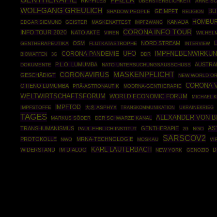
PFIZER
RKI-FILES
ÜBERSTERBLICHKEIT
ARNE SC
WOLFGANG GREULICH
BU
GEIMPFT
SHADOW PEOPLE
RELIGION
HOMBUR
KANADA
EDGAR SIEMUND
GEISTER
MASKENATTEST
IMPFZWANG
CORONA INFO TOUR
INFO TOUR 2020
NATO AKTE
VIREN
WILHEL
OSM
NORD STREAM
GENTHERAPEUTIKA
FLUTKATASTROPHE
INTERVIEW
UFO
IMPFNEBENWIRKU
CORONA-PANDEMIE
BIOWAFFEN
DDR
3G
P.L.O. LUMUMBA
AUSTRA
DOKUMENTE
NATO UNTERSUCHUNGSAUSSCHUSS
CORONAVIRUS
MASKENPFLICHT
GESCHÄDIGT
NEW WORLD O
CORONA 
OTIENO LUMUMBA
PRÄ-ASTRONAUTIK
MODRNA-GENTHERAPIE
WELTWIRTSCHAFTSFORUM
WORLD ECONOMIC FORUM
MICHAEL 
IMPFTOD
IMPFSTOFFE
大名 ASPHYX
UKRAINEKRIEG
TRANSKOMMUNIKATION
TAGES
ALEXANDER VON B
MARKUS SÖDER
DER SCHWARZE KANAL
AS
TRANSHUMANISMUS
GENTHERAPIE
PAUL-EHRLICH INSTITUT
NGO
2G
SARSCOV2
PROTOKOLLE
MRNA-TECHNOLOGIE
NWO
MOSKAU
VI
KARL LAUTERBACH
WIDERSTAND
IM DIALOG
D
NEW YORK
GENOZID