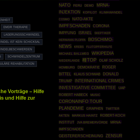
NATO
MRNA-
PERU
DEMO
INJEKTION
KOPILOT
KLIMAWANDEL
NATO-AKTE
COSMO
ENHEIT
IMPFSCHADEN
CORONA
EMDR THERAPIE
ISRAEL
IMPFUNG
SKEPTIKER
LAGERUNGSSCHWINDEL
BOSCHIMO-
HERMANN PLOPPA
NDEL IST KEIN SCHICKSAL
NEWS
KREBS
FLUTOPFERHILFE
INDELBESCHWERDEN
WIKIPEDIA
MICHAEL BALLWEG
G
SCHWINDELZENTRUM
種TOP
OLAF SCHOLZ
NIEDERLANDE
ULÄRE REHABILITATION
ROGER
DEMOKRATIE
HOMBURG
BITTEL
DONALD
KLAUS SCHWAB
INTERNATIONAL CRIMES
TRUMP
INVESTIGATIVE COMMITTEE
UAP
e Vorträge – Hilfe
ROBERT HABECK
MUSIC
s und Hilfe zur
CORONAINFO TOUR
PLANDEMIE
GRAPHEN
TWITTER
ROBERT-KOCH
AKTEN
MARKUS HAINTZ
INSTITUT
MRNA-
JVA BREMERVÖRDE
IMPFSCHADEN
ZENSUR
GEISTERERSCHEINUNG