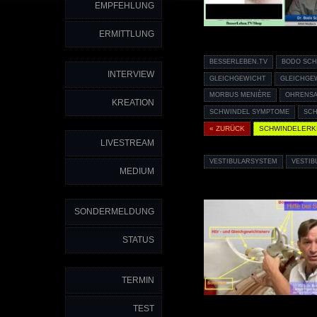
EMPFEHLUNG
ERMITTLUNG
BESSERLEBEN.TV
BODO SCH
INTERVIEW
GLEICHGEWICHT
GLEICHGE
MORBUS MENIÈRE
OHRENS
KREATION
SCHWINDEL SYMPTOME
SCH
« ZURÜCK
SCHWINDELER
LIVESTREAM
VESTIBULARSYSTEM
VESTIB
MEDIUM
SONDERMELDUNG
STATUS
TERMIN
TEST