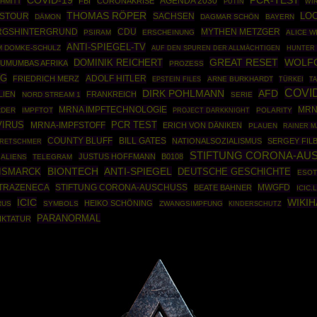
COVID-19
PCR-TEST
AGENDA 2030
FBI
CORONAKRISE
HMITT
PUTIN
WI
THOMAS RÖPER
STOUR
SACHSEN
LO
DÄMON
DAGMAR SCHÖN
BAYERN
GSHINTERGRUND
CDU
MYTHEN METZGER
PSIRAM
ERSCHEINUNG
ALICE W
ANTI-SPIEGEL-TV
M DOMKE-SCHULZ
AUF DEN SPUREN DER ALLMÄCHTIGEN
HUNTER 
GREAT RESET
WOLF
DOMINIK REICHERT
LUMUMBAS AFRIKA
PROZESS
NG
ADOLF HITLER
FRIEDRICH MERZ
EPSTEIN FILES
ARNE BURKHARDT
TÜRKEI
T
COVI
DIRK POHLMANN
AFD
LIEN
FRANKREICH
NORD STREAM 1
SERIE
MRNA IMPFTECHNOLOGIE
MRN
RDER
IMPFTOT
PROJECT DARKKNIGHT
POLARITY
VIRUS
PCR TEST
MRNA-IMPFSTOFF
ERICH VON DÄNIKEN
PLAUEN
RAINER 
COUNTY BLUFF
BILL GATES
NATIONALSOZIALISMUS
SERGEY FIL
KRETSCHMER
STIFTUNG CORONA-AUS
JUSTUS HOFFMANN
B0108
ALIENS
TELEGRAM
BIONTECH
ISMARCK
ANTI-SPIEGEL
DEUTSCHE GESCHICHTE
ESOT
TRAZENECA
STIFTUNG CORONA-AUSCHUSS
MWGFD
BEATE BAHNER
ICIC.
ICIC
WIKI
HEIKO SCHÖNING
RUS
SYMBOLS
ZWANGSIMPFUNG
KINDERSCHUTZ
PARANORMAL
IKTATUR