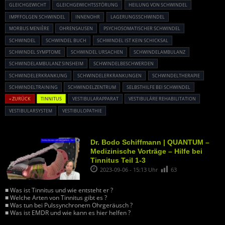
GLEICHGEWICHT
GLEICHGEWICHTSSTÖRUNG
HEILUNG VON SCHWINDEL
IMPFFOLGEN SCHWINDEL
INNENOHR
LAGERUNGSSCHWINDEL
MORBUS MENIÈRE
OHRENSAUSEN
PSYCHOSOMATISCHER SCHWINDEL
SCHWINDEL
SCHWINDEL BUCH
SCHWINDEL IST KEIN SCHICKSAL
SCHWINDEL SYMPTOME
SCHWINDEL URSACHEN
SCHWINDELAMBULANZ
SCHWINDELAMBULANZ SINSHEIM
SCHWINDELBESCHWERDEN
SCHWINDELERKRANKUNG
SCHWINDELERKRANKUNGEN
SCHWINDELTHERAPIE
SCHWINDELTRAINING
SCHWINDELZENTRUM
SELBSTHILFE BEI SCHWINDEL
« ZURÜCK
TINNITUS
VESTIBULARAPPARAT
VESTIBULÄRE REHABILITATION
VESTIBULARSYSTEM
VESTIBULOPATHIE
Dr. Bodo Schiffmann | QUANTUM –
Medizinische Vorträge – Hilfe bei
Tinnitus Teil 1-3
2023-09-06 - 15:13 Uhr
63
■ Was ist Tinnitus und wie entsteht er ?
■ Welche Arten von Tinnitus gibt es ?
■ Was tun bei Pulssynchronem Ohrgeräusch ?
■ Was ist EMDR und wie kann es hier helfen ?