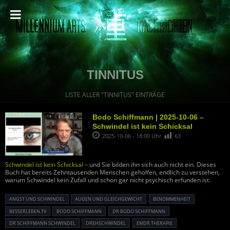
TINNITUS
LISTE ALLER "TINNITUS" EINTRÄGE
Bodo Schiffmann | 2025-10-06 –
Schwindel ist kein Schicksal
2025-10-06 - 18:00 Uhr
63
Schwindel ist kein Schicksal
– und Sie bilden ihn sich auch nicht ein. Dieses
Buch hat bereits Zehntausenden Menschen geholfen, endlich zu verstehen,
warum Schwindel kein Zufall und schon gar nicht psychisch erfunden ist.
ANGST UND SCHWINDEL
AUGEN UND GLEICHGEWICHT
BENOMMENHEIT
BESSERLEBEN.TV
BODO SCHIFFMANN
DR BODO SCHIFFMANN
DR SCHIFFMANN SCHWINDEL
DREHSCHWINDEL
EMDR THERAPIE