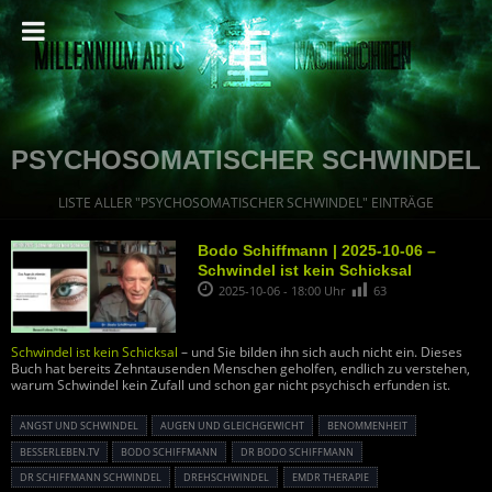
PSYCHOSOMATISCHER SCHWINDEL
LISTE ALLER "PSYCHOSOMATISCHER SCHWINDEL" EINTRÄGE
Bodo Schiffmann | 2025-10-06 –
Schwindel ist kein Schicksal
2025-10-06 - 18:00 Uhr
63
Schwindel ist kein Schicksal
– und Sie bilden ihn sich auch nicht ein. Dieses
Buch hat bereits Zehntausenden Menschen geholfen, endlich zu verstehen,
warum Schwindel kein Zufall und schon gar nicht psychisch erfunden ist.
ANGST UND SCHWINDEL
AUGEN UND GLEICHGEWICHT
BENOMMENHEIT
BESSERLEBEN.TV
BODO SCHIFFMANN
DR BODO SCHIFFMANN
DR SCHIFFMANN SCHWINDEL
DREHSCHWINDEL
EMDR THERAPIE