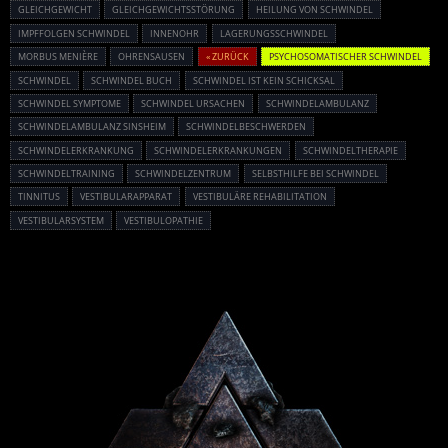
GLEICHGEWICHT
GLEICHGEWICHTSSTÖRUNG
HEILUNG VON SCHWINDEL
IMPFFOLGEN SCHWINDEL
INNENOHR
LAGERUNGSSCHWINDEL
MORBUS MENIÈRE
OHRENSAUSEN
« ZURÜCK
PSYCHOSOMATISCHER SCHWINDEL
SCHWINDEL
SCHWINDEL BUCH
SCHWINDEL IST KEIN SCHICKSAL
SCHWINDEL SYMPTOME
SCHWINDEL URSACHEN
SCHWINDELAMBULANZ
SCHWINDELAMBULANZ SINSHEIM
SCHWINDELBESCHWERDEN
SCHWINDELERKRANKUNG
SCHWINDELERKRANKUNGEN
SCHWINDELTHERAPIE
SCHWINDELTRAINING
SCHWINDELZENTRUM
SELBSTHILFE BEI SCHWINDEL
TINNITUS
VESTIBULARAPPARAT
VESTIBULÄRE REHABILITATION
VESTIBULARSYSTEM
VESTIBULOPATHIE
Powered By :