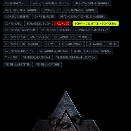
GLEICHGEWICHT
GLEICHGEWICHTSSTÖRUNG
HEILUNG VON SCHWINDEL
IMPFFOLGEN SCHWINDEL
INNENOHR
LAGERUNGSSCHWINDEL
MORBUS MENIÈRE
OHRENSAUSEN
PSYCHOSOMATISCHER SCHWINDEL
SCHWINDEL
SCHWINDEL BUCH
« ZURÜCK
SCHWINDEL IST KEIN SCHICKSAL
SCHWINDEL SYMPTOME
SCHWINDEL URSACHEN
SCHWINDELAMBULANZ
SCHWINDELAMBULANZ SINSHEIM
SCHWINDELBESCHWERDEN
SCHWINDELERKRANKUNG
SCHWINDELERKRANKUNGEN
SCHWINDELTHERAPIE
SCHWINDELTRAINING
SCHWINDELZENTRUM
SELBSTHILFE BEI SCHWINDEL
TINNITUS
VESTIBULARAPPARAT
VESTIBULÄRE REHABILITATION
VESTIBULARSYSTEM
VESTIBULOPATHIE
Powered By :