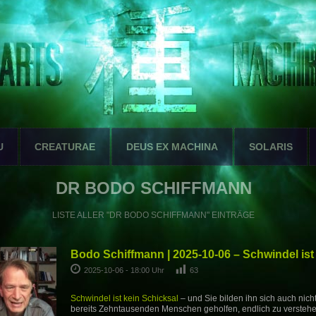
U
CREATURAE
DEUS EX MACHINA
SOLARIS
DR BODO SCHIFFMANN
LISTE ALLER "DR BODO SCHIFFMANN" EINTRÄGE
Bodo Schiffmann | 2025-10-06 – Schwindel ist
2025-10-06 - 18:00 Uhr
63
Schwindel ist kein Schicksal
– und Sie bilden ihn sich auch nich
bereits Zehntausenden Menschen geholfen, endlich zu versteh