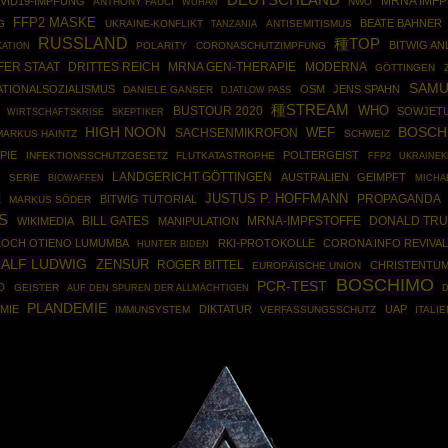
DEUTSCHLAND
MRNA IMFP
VID19-IMPFUNG
ANTHONY FAUCI
NWO
WUHAN
FFP2 MASKE
BEATE BAHNER
G
UKRAINE-KONFLIKT
ANTISEMITISMUS
TANZANIA
RUSSLAND
種TOP
BITWIG AN
POLARITY
CORONASCHUTZIMPFUNG
ATION
FER STAAT
DRITTES REICH
MRNA GEN-THERAPIE
MODERNA
GÖTTINGEN
SAMU
ATIONALSOZIALISMUS
OSM
JENS SPAHN
DANIELE GANSER
DJATLOW PASS
種STREAM
WHO
BUSTOUR 2020
SOWJET
WIRTSCHAFTSKRISE
SKEPTIKER
BOSCH
HIGH NOON
SACHSENMIKROFON
WEF
MARKUS HAINTZ
SCHWEIZ
PIE
POLTERGEIST
INFEKTIONSSCHUTZGESETZ
FLUTKATASTROPHE
FFP2
UKRAINEK
E
LANDGERICHT GÖTTINGEN
AUSTRALIEN
GEIMPFT
SERIE
BIOWAFFEN
MICHA
JUSTUS P. HOFFMANN
PROPAGANDA
E
BITWIG TUTORIAL
MARKUS SÖDER
MRNA-IMPFSTOFFE
DONALD TR
WIKIMEDIA
BILL GATES
MANIPULATION
 LOCH OTIENO LUMUMBA
RKI-PROTOKOLLE
CORONA INFO REVIVA
HUNTER BIDEN
ALF LUDWIG
ZENSUR
ROGER BITTEL
CHRISTENTU
EUROPÄISCHE UNION
BOSCHIMO
PCR-TEST
D
GEISTER
AUF DEN SPUREN DER ALLMÄCHTIGEN
D
PLANDEMIE
MIE
DIKTATUR
UAP
IMMUNSYSTEM
VERFASSUNGSSCHUTZ
ITALIE