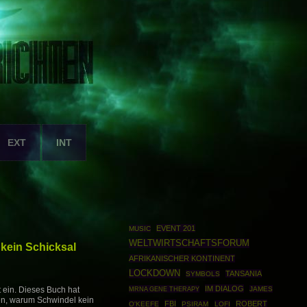
EXT
INT
EVENT 201
MUSIC
WELTWIRTSCHAFTSFORUM
 kein Schicksal
AFRIKANISCHER KONTINENT
LOCKDOWN
TANSANIA
SYMBOLS
IM DIALOG
MRNA GENE THERAPY
JAMES
t ein. Dieses Buch hat
en, warum Schwindel kein
FBI
ROBERT
O'KEEFE
PSIRAM
LOFI