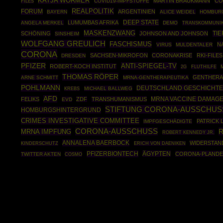
KATJA WÖRMER
MARTIN BRAUKMANN
CO
FILES
COVID19-IMPFSTOFFE
REALPOLITIK
FORUM
ARGENTINIEN
BAYERN
ALICE WEIDEL
HOMBUR
DEEP STATE
LUMUMBAS AFRIKA
ANGELA MERKEL
DEMO
TRANSKOMMUNIK
MASKENZWANG
TIE
SCHÖNING
JOHNSON AND JOHNSON
SINSHEIM
WOLFGANG GREULICH
FASCHISMUS
N
VIRUS
MULDENTALER
CORONA
SACHSEN-MIKROFON
CORONAKRISE
RKI-FILES
DRESDEN
PFIZER
ANTI-SPIEGEL-TV
ROBERT-KOCH INSTITUT
2G
FLUTHILFE
THOMAS RÖPER
GENTHERA
ARNE SCHMITT
MRNA-GENTHERAPEUTIKA
POHLMANN
DEUTSCHLAND GESCHICHT
MICHAEL BALLWEG
KREBS
AFD
FELIKS
ZDF
TRANSHUMANISMUS
MRNA VACCINE DAMAG
EVD
STIFTUNG CORONA-AUSSCHUSS
HOMBURGSHINTERGRUND
CRIMES INVESTIGATIVE COMMITTEE
PATRICK
IMPFGESCHÄDIGTE
CORONA-AUSSCHUSS
R
MRNA IMPFUNG
ROBERT KENNEDY JR.
ANNALENA BAERBOCK
WIDERSTAN
KINDERSCHUTZ
ERICH VON DAENIKEN
PFIZERBIONTECH
ÄGYPTEN
CORONA-PLANDE
TWITTER AKTEN
COSMO