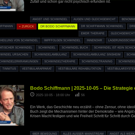
Zufall und schon gar nicht psychisch erfunden ist.
ANGST UND SCHWINDEL
AUGEN UND GLEICHGEWICHT
BENOMM
IFFMANN
« ZURÜCK
DR BODO SCHIFFMANN
DR SCHIFFMANN SCHWINDEL
DR
EMDR THERAPIE
GLEICHGEWICHT
HEILUNG VON SCHWINDEL
IMPFFOLGEN SCHWINDEL
INNENOHR
LAGERUNGSSCHW
ATISCHER SCHWINDEL
SCHWINDEL
SCHWINDEL BUCH
SCHWINDEL IST KEIN SCHIC
WINDEL URSACHEN
SCHWINDELAMBULANZ
SCHWINDELAMBULANZ SINSHEIM
SCHW
CHWINDELERKRANKUNGEN
SCHWINDELTHERAPIE
SCHWINDELTRAINING
SCHWINDE
TINNITUS
VESTIBULARAPPARAT
VESTIBULÄRE REHABILITATION
VESTIBULARSYSTE
Bodo Schiffmann | 2025-10-05 – Die Strategi
2025-10-05 - 18:00 Uhr
56
Ein Werk, das Geschichte neu erzählt – ohne Zensur, ohne ideol
Buch zeigt die Mechanismen hinter der Demokratie – wie Angst g
Krisen Macht festigen und wie Freiheit Schritt für Schritt durch G
68ER BEWEGUNG
ALLES AUSSER MAINSTREAM
ANGST ALS WER