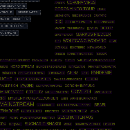
CORONA VIRUS
ANTIFA
AND GESCHICHTE
CORONAINFO TOUR
JAPAN
NTROLLE
GRÜNE PARTEI
CRYPTIC
METABIOTA
NIEDERLANDE
MACHTSTRUKTUREN
ICIC
JEFFREY EPSTEIN
MEDIZINISCHE
HTE DEUTSCHLAND
HITLER
MASKE
THÜRINGEN
種DEUS
TAATSMACHT
MARKUS FIEDLER
MIKE YEADON
WOLFGANG WODARG
OLAF
ARD
SCHOLZ
ESOTERIC
NEW WORLD
ORDER
RAINER MAUSFELD
RUSSIA
ÜBERSTERBLICHKEIT
PLAUEN
TÜRKEI
WILHELM DOMKE-SCHULZ
ELON MUSK
NORD STREAM
BUNDESREGIERUNG
IMPFZWANG
PRÄ-ASTRONAUTIK
RITAS
PANDEMIE
CHINA
SERGEY FILBERT
MÜNCHEN
COMIRNATY
SPUK
LICHT
CHRISTIAN DROSTEN
BERLIN
JVA BREMERVÖRDE
MWGFD
RANKREICH
CORONA-IMPFUNG
CORONAIMPFUNG
COVID19
BITTEL TV
A-IMPFSTOFF
MASKENATTEST
IMPFSTOFFE
ORF
MYSTERY KURZMELDUNGEN
ARNE BURKHARDT
WIEN
 MAINSTREAM
ISRAEL
GESCHICHTE
DER SCHWARZE KANAL
TENARCHE
ASTRAZENECA
GESCHÄDIGT
PROZESS
HEIKO
GESCHICHTEN AUS
IGHT
PAUL-EHRLICH INSTITUT
KLIMA
SUCHARIT BHAKDI
CDU
X7Q5A96
MORD
SHADOW PEOPLE
EPSTEIN