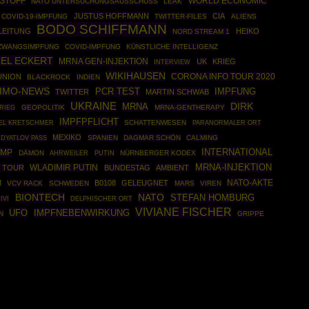
STOFF
WORLD ECONOMIC
NATO UNTERSUCHUNGSAUSSCHUSS
LEAK
JUSTUS HOFFMANN
CIA
COVID-19-IMPFUNG
TWITTER-FILES
ALIENS
BODO SCHIFFMANN
LEITUNG
HEIKO
NORD STREAM 1
ZWANGSIMPFUNG
COVID-IMPFUNG
KÜNSTLICHE INTELLIGENZ
EL ECKERT
MRNA GEN-INJEKTION
UK
KRIEG
INTERVIEW
WIKIHAUSEN
CORONA INFO TOUR 2020
UNION
BLACKROCK
INDIEN
IMO-NEWS
PCR TEST
IMPFUNG
TWITTER
MARTIN SCHWAB
UKRAINE
DIRK
MRNA
RIEG
GEOPOLITIK
MRNA-GENTHERAPY
IMPFPFLICHT
SCHATTENWESEN
EL KRETSCHMER
PARANORMALER ORT
MEXIKO
SPANIEN
DAGMAR SCHÖN
CALMING
DYATLOV PASS
INTERNATIONAL
UMP
DÄMON
AHRWEILER
PUTIN
NÜRNBERGER KODEX
MRNA-INJEKTION
WLADIMIR PUTIN
L TOUR
BUNDESTAG
AMBIENT
NATO-AKTE
M
B0108
GELEUGNET
VCV RACK
SCHWEDEN
MARS
VIREN
BIONTECH
NATO
STEFAN HOMBURG
IVI
DELPHISCHER ORT
VIVIANE FISCHER
UFO
IMPFNEBENWIRKUNG
N
GRIPPE