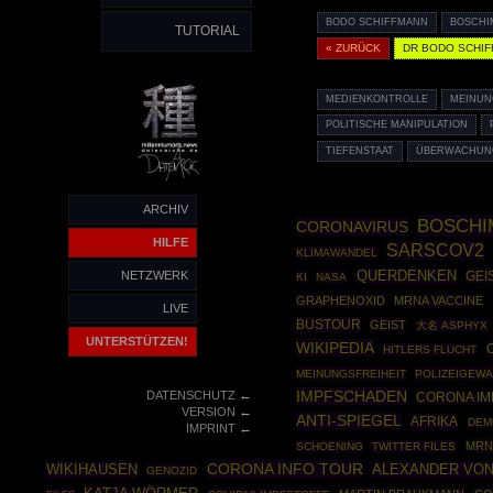
BODO SCHIFFMANN
BOSCHI
TUTORIAL
« ZURÜCK
DR BODO SCHI
MEDIENKONTROLLE
MEINUN
POLITISCHE MANIPULATION
TIEFENSTAAT
ÜBERWACHUN
ARCHIV
BOSCHI
CORONAVIRUS
HILFE
SARSCOV2
KLIMAWANDEL
NETZWERK
QUERDENKEN
GEI
KI
NASA
GRAPHENOXID
MRNA VACCINE
LIVE
BUSTOUR
GEIST
大名 ASPHYX
UNTERSTÜTZEN!
WIKIPEDIA
HITLERS FLUCHT
MEINUNGSFREIHEIT
POLIZEIGEWA
←
IMPFSCHADEN
DATENSCHUTZ
CORONA I
←
VERSION
ANTI-SPIEGEL
AFRIKA
DEM
←
IMPRINT
MRN
SCHOENING
TWITTER FILES
CORONA INFO TOUR
WIKIHAUSEN
ALEXANDER VON
GENOZID