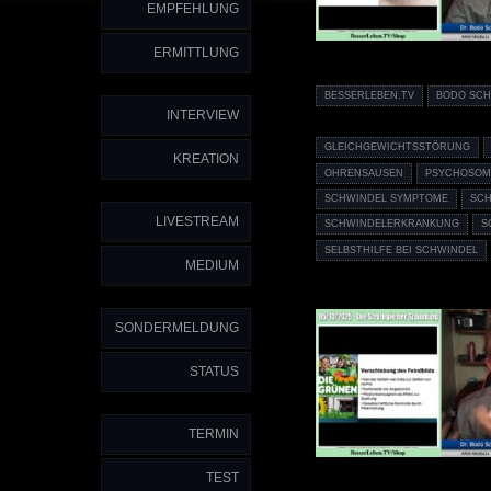
EMPFEHLUNG
ERMITTLUNG
BESSERLEBEN.TV
BODO SCH
INTERVIEW
GLEICHGEWICHTSSTÖRUNG
KREATION
OHRENSAUSEN
PSYCHOSOM
SCHWINDEL SYMPTOME
SCH
LIVESTREAM
SCHWINDELERKRANKUNG
S
SELBSTHILFE BEI SCHWINDEL
MEDIUM
SONDERMELDUNG
STATUS
TERMIN
TEST