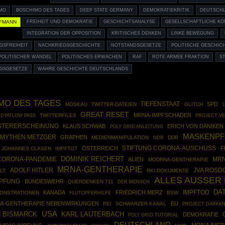
MO
BOSCHIMO DES TAGES
DEEP STATE GERMANY
DEMOKRATIEKRITIK
DEUTSCHL
FFMANN
FREIHEIT UND DEMOKRATIE
GESCHICHTSANALYSE
GESELLSCHAFTLICHE KO
INTEGRATION DER OPPOSITION
KRITISCHES DENKEN
LINKE BEWEGUNG
GSFREIHEIT
NACHKRIEGSGESCHICHTE
NOTSTANDSGESETZE
POLITISCHE GESCHIC
POLITISCHER WANDEL
POLITISCHES ERWACHEN
RAF
ROTE ARMEE FRAKTION
S
GSGESETZE
WAHRE GESCHICHTE DEUTSCHLANDS
MO DES TAGES
TIEFENSTAAT
SPD
MOSKAU
TWITTER-DATEIEN
GLITCH
GREAT RESET
MRNA-IMPFSCHADEN
TWITTERFILES
DYATLOW PASS
PROJECT VE
STERERSCHEINUNG
KLAUS SCHWAB
ERICH VON DÄNIKEN
POLY GRID ANLEITUNG
MASKENPF
MYTHEN METZGER
GRAPHEN
MEDIENMANIPULATION
DDR
NDR
STIFTUNG CORONA-AUSCHUSS
ÖSTERREICH
F
JOHANNES CLASEN
IMPFTOT
DOMINIK REICHERT
CORONA-PANDEMIE
ALIEN
MRN
MODRNA-GENTHERAPIE
MRNA-GENTHERAPIE
ADOLF HITLER
JVA ROSD
LT
RKI-DOKUMENTE
ALLES AUSSER
MPFUNG
BUNDESWEHR
QUERDENKEN 711
DER MENSCH
DA
IMPFTOD
KANADA
FRIEDRICH MERZ
ONSTRATIONEN
BSW
FLUTOPFERHILFE
A-GENTHERAPIE NEBENWIRKUNGEN
EU
PEI
SCHWARZER KANAL
PROJECT DARKKN
USA
 BISMARCK
KARL LAUTERBACH
DEMOKRATIE
POLY GRID TUTORIAL