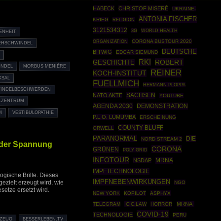
HABECK
CHRISTOF MISERÉ
UKRAINE-
ANTONIA FISCHER
KRIEG
RELIGION
3121534312
WORLD HEALTH
3G
ENHEIT
ORGANIZATION
CORONA BUSTOUR 2020
EHSCHWINDEL
DEUTSCHE
BITWIG
EDGAR SIEMUND
RKI
ROBERT
GESCHICHTE
INDEL
MORBUS MENIÈRE
REINER
KOCH-INSTITUT
KSAL
FUELLMICH
HERMANN PLOPPA
INDELBESCHWERDEN
SACHSEN
NATO AKTE
YOUTUBE
LZENTRUM
AGENDA 2030
DEMONSTRATION
M
VESTIBULOPATHIE
P.L.O. LUMUMBA
ERSCHEINUNG
COUNTY BLUFF
ORWELL
PARANORMAL
DIE
NORD STREAM 2
e der Spannung
CORONA
GRÜNEN
POLY GRID
INFOTOUR
MRNA
NSDAP
IMPFTECHNOLOGIE
ogische Brille. Dieses
IMPFNEBENWIRKUNGEN
ezielt erzeugt wird, wie
NGO
esetze ersetzt wird.
NEW YORK
KOPILOT
ASPHYX
MRNA-
TELEGRAM
ICIC.LAW
HORROR
COVID-19
TECHNOLOGIE
PERU
KZEUG
BESSERLEBEN.TV