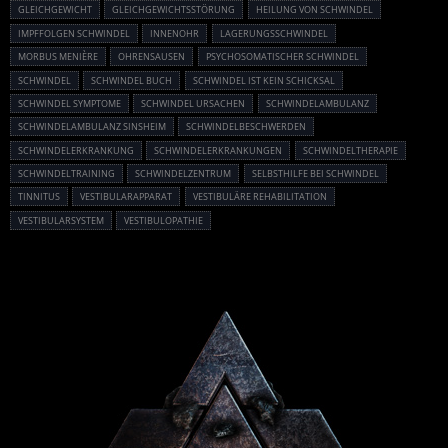
GLEICHGEWICHT
GLEICHGEWICHTSSTÖRUNG
HEILUNG VON SCHWINDEL
IMPFFOLGEN SCHWINDEL
INNENOHR
LAGERUNGSSCHWINDEL
MORBUS MENIÈRE
OHRENSAUSEN
PSYCHOSOMATISCHER SCHWINDEL
SCHWINDEL
SCHWINDEL BUCH
SCHWINDEL IST KEIN SCHICKSAL
SCHWINDEL SYMPTOME
SCHWINDEL URSACHEN
SCHWINDELAMBULANZ
SCHWINDELAMBULANZ SINSHEIM
SCHWINDELBESCHWERDEN
SCHWINDELERKRANKUNG
SCHWINDELERKRANKUNGEN
SCHWINDELTHERAPIE
SCHWINDELTRAINING
SCHWINDELZENTRUM
SELBSTHILFE BEI SCHWINDEL
TINNITUS
VESTIBULARAPPARAT
VESTIBULÄRE REHABILITATION
VESTIBULARSYSTEM
VESTIBULOPATHIE
Powered By :