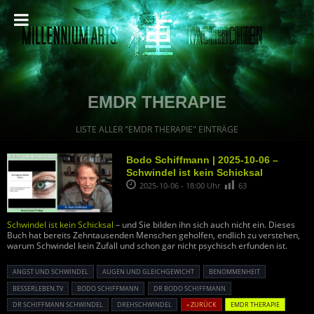
EMDR THERAPIE
LISTE ALLER "EMDR THERAPIE" EINTRÄGE
Bodo Schiffmann | 2025-10-06 –
Schwindel ist kein Schicksal
2025-10-06 - 18:00 Uhr
63
Schwindel ist kein Schicksal
– und Sie bilden ihn sich auch nicht ein. Dieses
Buch hat bereits Zehntausenden Menschen geholfen, endlich zu verstehen,
warum Schwindel kein Zufall und schon gar nicht psychisch erfunden ist.
ANGST UND SCHWINDEL
AUGEN UND GLEICHGEWICHT
BENOMMENHEIT
BESSERLEBEN.TV
BODO SCHIFFMANN
DR BODO SCHIFFMANN
DR SCHIFFMANN SCHWINDEL
DREHSCHWINDEL
« ZURÜCK
EMDR THERAPIE