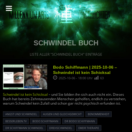
SCHWINDEL BUCH
LISTE ALLER "SCHWINDEL BUCH" EINTRÄGE
Bodo Schiffmann | 2025-10-06 –
Schwindel ist kein Schicksal
2025-10-06 - 18:00 Uhr
63
Schwindel ist kein Schicksal
– und Sie bilden ihn sich auch nicht ein. Dieses
Buch hat bereits Zehntausenden Menschen geholfen, endlich zu verstehen,
warum Schwindel kein Zufall und schon gar nicht psychisch erfunden ist.
ANGST UND SCHWINDEL
AUGEN UND GLEICHGEWICHT
BENOMMENHEIT
BESSERLEBEN.TV
BODO SCHIFFMANN
DR BODO SCHIFFMANN
DR SCHIFFMANN SCHWINDEL
DREHSCHWINDEL
EMDR THERAPIE