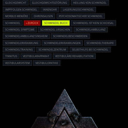
GLEICHGEWICHT
GLEICHGEWICHTSSTÖRUNG
HEILUNG VON SCHWINDEL
IMPFFOLGEN SCHWINDEL
INNENOHR
LAGERUNGSSCHWINDEL
MORBUS MENIÈRE
OHRENSAUSEN
PSYCHOSOMATISCHER SCHWINDEL
SCHWINDEL
« ZURÜCK
SCHWINDEL BUCH
SCHWINDEL IST KEIN SCHICKSAL
SCHWINDEL SYMPTOME
SCHWINDEL URSACHEN
SCHWINDELAMBULANZ
SCHWINDELAMBULANZ SINSHEIM
SCHWINDELBESCHWERDEN
SCHWINDELERKRANKUNG
SCHWINDELERKRANKUNGEN
SCHWINDELTHERAPIE
SCHWINDELTRAINING
SCHWINDELZENTRUM
SELBSTHILFE BEI SCHWINDEL
TINNITUS
VESTIBULARAPPARAT
VESTIBULÄRE REHABILITATION
VESTIBULARSYSTEM
VESTIBULOPATHIE
Powered By :