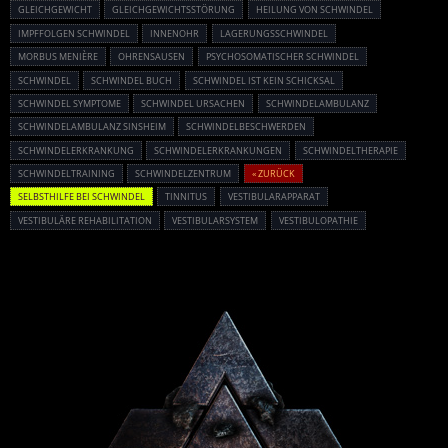
GLEICHGEWICHT
GLEICHGEWICHTSSTÖRUNG
HEILUNG VON SCHWINDEL
IMPFFOLGEN SCHWINDEL
INNENOHR
LAGERUNGSSCHWINDEL
MORBUS MENIÈRE
OHRENSAUSEN
PSYCHOSOMATISCHER SCHWINDEL
SCHWINDEL
SCHWINDEL BUCH
SCHWINDEL IST KEIN SCHICKSAL
SCHWINDEL SYMPTOME
SCHWINDEL URSACHEN
SCHWINDELAMBULANZ
SCHWINDELAMBULANZ SINSHEIM
SCHWINDELBESCHWERDEN
SCHWINDELERKRANKUNG
SCHWINDELERKRANKUNGEN
SCHWINDELTHERAPIE
SCHWINDELTRAINING
SCHWINDELZENTRUM
« ZURÜCK
SELBSTHILFE BEI SCHWINDEL
TINNITUS
VESTIBULARAPPARAT
VESTIBULÄRE REHABILITATION
VESTIBULARSYSTEM
VESTIBULOPATHIE
Powered By :