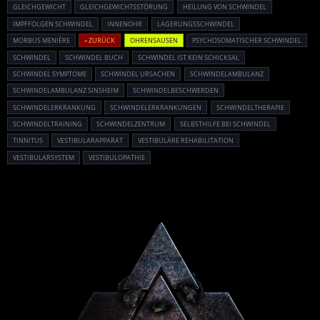
GLEICHGEWICHT
GLEICHGEWICHTSSTÖRUNG
HEILUNG VON SCHWINDEL
IMPFFOLGEN SCHWINDEL
INNENOHR
LAGERUNGSSCHWINDEL
MORBUS MENIÈRE
« ZURÜCK
OHRENSAUSEN
PSYCHOSOMATISCHER SCHWINDEL
SCHWINDEL
SCHWINDEL BUCH
SCHWINDEL IST KEIN SCHICKSAL
SCHWINDEL SYMPTOME
SCHWINDEL URSACHEN
SCHWINDELAMBULANZ
SCHWINDELAMBULANZ SINSHEIM
SCHWINDELBESCHWERDEN
SCHWINDELERKRANKUNG
SCHWINDELERKRANKUNGEN
SCHWINDELTHERAPIE
SCHWINDELTRAINING
SCHWINDELZENTRUM
SELBSTHILFE BEI SCHWINDEL
TINNITUS
VESTIBULARAPPARAT
VESTIBULÄRE REHABILITATION
VESTIBULARSYSTEM
VESTIBULOPATHIE
Powered By :