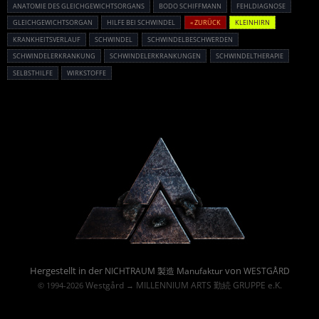
ANATOMIE DES GLEICHGEWICHTSORGANS
BODO SCHIFFMANN
FEHLDIAGNOSE
GLEICHGEWICHTSORGAN
HILFE BEI SCHWINDEL
« ZURÜCK
KLEINHIRN
KRANKHEITSVERLAUF
SCHWINDEL
SCHWINDELBESCHWERDEN
SCHWINDELERKRANKUNG
SCHWINDELERKRANKUNGEN
SCHWINDELTHERAPIE
SELBSTHILFE
WIRKSTOFFE
Powered By :
Hergestellt in der
von
NICHTRAUM 製造 Manufaktur
WESTGÅRD
Westgård
MILLENNIUM ARTS 勤続 GRUPPE e.K.
© 1994-2026
→