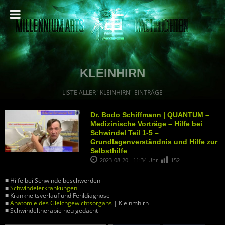
KLEINHIRN
LISTE ALLER "KLEINHIRN" EINTRÄGE
Dr. Bodo Schiffmann | QUANTUM –
Medizinische Vorträge – Hilfe bei
Schwindel Teil 1-5 –
Grundlagenverständnis und Hilfe zur
Selbsthilfe
2023-08-20 - 11:34 Uhr
152
■ Hilfe bei Schwindelbeschwerden
■
Schwindelerkrankungen
■ Krankheitsverlauf und Fehldiagnose
■
Anatomie des Gleichgewichtsorgans
| Kleinmhirn
■ Schwindeltherapie neu gedacht