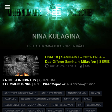
NINA KULAGINA
LISTE ALLER "NINA KULAGINA" EINTRÄGE
OSM 18 | SAMHAIN I – 2021-11-04 →
Das Offene Samhain-Mikrofon | SERIE
2021-11-05 - 19:37 Uhr
990
■
NEBULA INFERNALIS
| QUANTUM
■
FLIMMERSTUNDE
| N°1 –
1964 “Морозко”
aus der Sowjetunion
ABENTEUER IM ZAUBERWALD
ANNELIESE MICHEL
ANTON SEMINOV
DÄMON
DÄMONEN
DAS OFFENE SAMHAIN-MIKROFON
DATENARCHE
DEFA
ELEKTRONISCHES STIMMENPHÄNOMEN
ERNST SENKOWSKI
EVP
EXORZISMUS
FLIMMERSTUNDE
GESA DRÖGE
HALLOWEEN
HELLOWEEN
HORROR