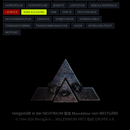
HORRORFILM
HORRORFILME
JENSEITS
LEVITATION
NEBULA INFERNALIS
« ZURÜCK
NINA KULAGINA
OSM
OSM 18
PSYCHOKINESE
SACHSENMIKROFON
SAMHAIN
SOWJETUNION
SURREALISMUS
TONBANDSTIMMEN
TRANSKOMMUNIKATION
UDSSR
VÄTERCHEN FROST
МОРОЗКО
Powered By :
Hergestellt in der
von
NICHTRAUM 製造 Manufaktur
WESTGÅRD
Westgård
MILLENNIUM ARTS 勤続 GRUPPE e.K.
© 1994-2026
→