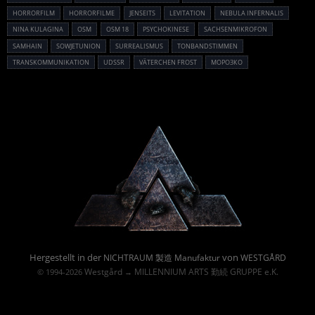
HORRORFILM
HORRORFILME
JENSEITS
LEVITATION
NEBULA INFERNALIS
NINA KULAGINA
OSM
OSM 18
PSYCHOKINESE
SACHSENMIKROFON
SAMHAIN
SOWJETUNION
SURREALISMUS
TONBANDSTIMMEN
TRANSKOMMUNIKATION
UDSSR
VÄTERCHEN FROST
МОРОЗКО
Powered By :
Hergestellt in der
von
NICHTRAUM 製造 Manufaktur
WESTGÅRD
Westgård
MILLENNIUM ARTS 勤続 GRUPPE e.K.
© 1994-2026
→