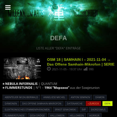
DEFA
LISTE ALLER "DEFA" EINTRÄGE
OSM 18 | SAMHAIN I – 2021-11-04 →
Das Offene Samhain-Mikrofon | SERIE
2021-11-05 - 19:37 Uhr
990
■
NEBULA INFERNALIS
| QUANTUM
■
FLIMMERSTUNDE
| N°1 –
1964 “Морозко”
aus der Sowjetunion
ABENTEUER IM ZAUBERWALD
ANNELIESE MICHEL
ANTON SEMINOV
DÄMON
DÄMONEN
DAS OFFENE SAMHAIN-MIKROFON
DATENARCHE
« ZURÜCK
DEFA
ELEKTRONISCHES STIMMENPHÄNOMEN
ERNST SENKOWSKI
EVP
EXORZISMUS
FLIMMERSTUNDE
GESA DRÖGE
HALLOWEEN
HELLOWEEN
HORROR