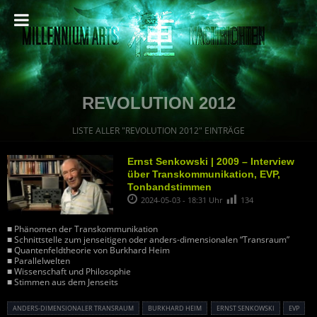
REVOLUTION 2012
LISTE ALLER "REVOLUTION 2012" EINTRÄGE
Ernst Senkowski | 2009 – Interview
über Transkommunikation, EVP,
Tonbandstimmen
2024-05-03 - 18:31 Uhr
134
■ Phänomen der Transkommunikation
■ Schnittstelle zum jenseitigen oder anders-dimensionalen “Transraum”
■ Quantenfeldtheorie von Burkhard Heim
■ Parallelwelten
■ Wissenschaft und Philosophie
■ Stimmen aus dem Jenseits
ANDERS-DIMENSIONALER TRANSRAUM
BURKHARD HEIM
ERNST SENKOWSKI
EVP