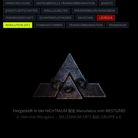
HIRNFORSCHUNG
INSTRUMENTELLE-TRANSKOMMUNIKATION
JENSEITS
JENSEITS-BOTSCHAFTEN
PARALLELWELTEN
PARANORMALEN PHÄNOMENE
PARAWISSENSCHAFT
QUANTENFELDTHEORIE
RAUSCHEN
« ZURÜCK
REVOLUTION 2012
TONBANDSTIMMEN
TRANSKOMMUNIKATION
TRANSRAUM
Powered By :
Hergestellt in der
von
NICHTRAUM 製造 Manufaktur
WESTGÅRD
Westgård
MILLENNIUM ARTS 勤続 GRUPPE e.K.
© 1994-2026
→