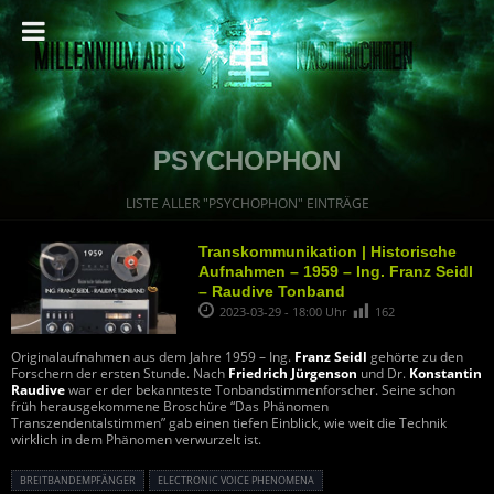
PSYCHOPHON
LISTE ALLER "PSYCHOPHON" EINTRÄGE
Transkommunikation | Historische
Aufnahmen – 1959 – Ing. Franz Seidl
– Raudive Tonband
2023-03-29 - 18:00 Uhr
162
Originalaufnahmen aus dem Jahre 1959 – Ing.
Franz Seidl
gehörte zu den
Forschern der ersten Stunde. Nach
Friedrich Jürgenson
und Dr.
Konstantin
Raudive
war er der bekannteste Tonbandstimmenforscher. Seine schon
früh herausgekommene Broschüre “Das Phänomen
Transzendentalstimmen” gab einen tiefen Einblick, wie weit die Technik
wirklich in dem Phänomen verwurzelt ist.
BREITBANDEMPFÄNGER
ELECTRONIC VOICE PHENOMENA