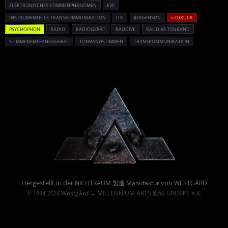
ELEKTRONISCHES STIMMENPHÄNOMEN
EVP
INSTRUMENTELLE-TRANSKOMMUNIKATION
ITK
JÜRGENSON
« ZURÜCK
PSYCHOPHON
RADIO
RADIOGERÄT
RAUDIVE
RAUDIVE TONBAND
STIMMENEMPFANGSGERÄT
TONBANDSTIMMEN
TRANSKOMMUNIKATION
Powered By :
Hergestellt in der
von
NICHTRAUM 製造 Manufaktur
WESTGÅRD
Westgård
MILLENNIUM ARTS 勤続 GRUPPE e.K.
© 1994-2026
→