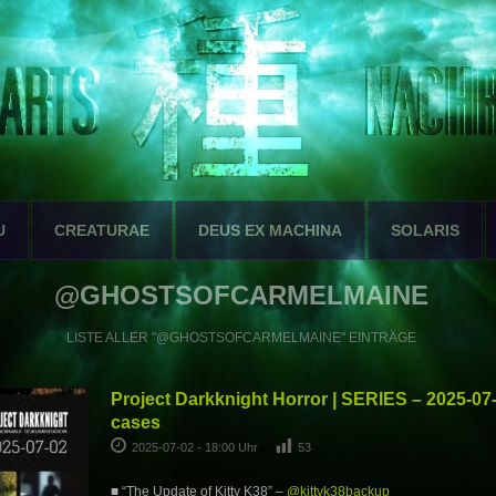
U
CREATURAE
DEUS EX MACHINA
SOLARIS
@GHOSTSOFCARMELMAINE
LISTE ALLER "@GHOSTSOFCARMELMAINE" EINTRÄGE
Project Darkknight Horror | SERIES – 2025-07
cases
2025-07-02 - 18:00 Uhr
53
■ “The Update of Kitty K38” –
@kittyk38backup