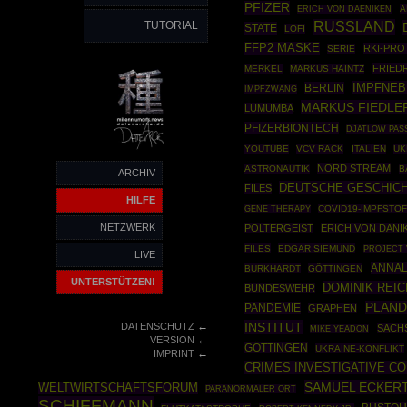
PFIZER
A
ERICH VON DAENIKEN
TUTORIAL
RUSSLAND
STATE
LOFI
FFP2 MASKE
RKI-PR
SERIE
FRIED
MERKEL
MARKUS HAINTZ
IMPFNE
BERLIN
IMPFZWANG
MARKUS FIEDLE
LUMUMBA
PFIZERBIONTECH
DJATLOW PAS
YOUTUBE
VCV RACK
ITALIEN
UK
NORD STREAM
ASTRONAUTIK
B
ARCHIV
DEUTSCHE GESCHIC
FILES
HILFE
GENE THERAPY
COVID19-IMPFSTO
NETZWERK
POLTERGEIST
ERICH VON DÄNI
FILES
EDGAR SIEMUND
PROJECT 
LIVE
ANNAL
BURKHARDT
GÖTTINGEN
UNTERSTÜTZEN!
DOMINIK REI
BUNDESWEHR
PLAND
PANDEMIE
GRAPHEN
←
INSTITUT
DATENSCHUTZ
SACH
MIKE YEADON
←
VERSION
GÖTTINGEN
UKRAINE-KONFLIKT
←
IMPRINT
CRIMES INVESTIGATIVE C
SAMUEL ECKER
WELTWIRTSCHAFTSFORUM
PARANORMALER ORT
SCHIFFMANN