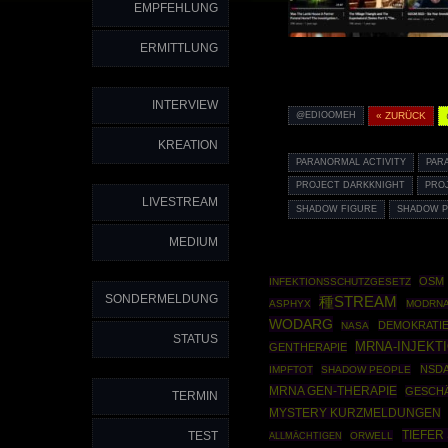
EMPFEHLUNG
ERMITTLUNG
INTERVIEW
@EDIOOMEH
« ZURÜCK
KREATION
PARANORMAL ACTIVITY
PAR
PROJECT DARKKNIGHT
PRO
LIVESTREAM
SHADOW FIGURE
SHADOW P
MEDIUM
OSM
INFEKTIONSSCHUTZGESETZ
SONDERMELDUNG
種STREAM
ASPHYX
MODRNA
WODARG
DEMOKRATI
NASA
STATUS
MRNA-INJEKT
GENTHERAPIE
NSD
IMPFTOT
SHADOW PEOPLE
MRNA GEN-THERAPIE
GESCH
TERMIN
MYSTERY KURZMELDUNGEN
TIEFER
TEST
ORWELL
ALLMÄCHTIGEN