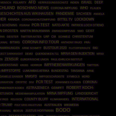
AFD
ISRAEL
DEEP
POLARITY
VERFASSUNGSSCHUTZ
INDIEN
 MENSCH
CHLAND
BOSCHIMO-NEWS
WHO
CORONA-IMPFUNG
PLAUEN
PANDEMIE
GESCHICHTEN AUS WIKIHAUSEN
SACHSEN
ANGELA
HER
BITTEL TV
LOCKDOWN
KANADA
CORONASCHUTZIMPFUNG
PCR-TEST
NATO-AKTE
O SCHÖNING
PATRICK LOCH OTIENO
PSIRAM
AN DROSTEN
MARTIN BRAUKMANN
GEIST
ZWANGSIMPFUNG
NWO
UAP
CIA
CHRISTENTUM
GEISTER
TWITTER AKTEN
SCHWEIZ
APAN
CORONA INFO TOUR
BITWIG
KANAL
ANTHONY FAUCI
PRÄ-
BUSTOUR 2020
ENWIRKUNGEN
RKI-
ARNE SCHMITT
FLUTOPFERHILFE
MRNA GEN-INJEKTION
JECT DARKKNIGHT
DEMO
QUERDENKEN 711
MRNA
ZENSUR
EN
EUROPÄISCHE UNION
PAUL-EHRLICH INSTITUT
IMPFNEBENWIRKUNGEN
WIDERSTAND
HORROR
TWITTER-
KREBS
-IMPFSTOFFE
LUMUMBAS AFRIKA
BUNDESTAG
TANSANIA
ARNE
MWGFD
DANIELE GANSER
IMPFGESCHÄDIGTE
SYMBOLS
MORD
PCR TEST
CORONA-
CRYPTIC
JOHANNES CLASEN
UNIKATION
DIVI
ROBERT KOCH-
ASTRAZENECA
GEIMPFT
RNBERGER KODEX
MRNA IMPFUNG
ETUNION
LANDGERICHT
MEDIENMANIPULATION
INTERNATIONAL
COUNTY BLUFF
KLIMAWANDEL
V PASS
RELIGION
 TRUMP
AUSTRALIEN
WIKIMEDIA
POLY GRID ANLEITUNG
BODO
JUSTUS HOFFMANN
R KANAL
種DEUS