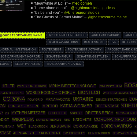
■ “Meanwhile at Edi’s” –
@edioomeh
■ “Home alone or not” –
@nightmarestoriespodcast
■ “It’s behind you” –
@killerpigeonstudios
■ “The Ghosts of Carmel Maine” –
@ghostsofcarmelmaine
@GHOSTSOFCARMELMAINE
@KILLERPIGEONSTUDIOS
@KITTYK38BACKUP
@NIGHT
BLACK APPARITIONS
BLACK SMOKE
EVP
KITTYK38
ANORMAL INVESTIGATION
POLTERGEIST
POLTERGEIST ACTIVITY
PROJECT DARK KNI
JECT DARKKNIGHT HORROR
SCHATTENFIGUR
SCHATTENGESTALTEN
SCHLAFPARALY
EOPLE
SLEEP PARALYSIS
TRANSCOMMUNICATION
BOS
HITLER
MRNA IMPFTECHNOLOGIE
WIRTSCHAFTSKRISE
IMMUNSYSTEM
BIONTECH
WORLD ECONOMIC FORUM
-GENTHERAPIE
WILHELM DOMKE-SCH
CORONA
UKRAINE
COR
E
MRNA VACCINE
POLY GRID
DEMONSTRATIONEN
STIFT
ION
IMPFTOD
KATJA WÖRMER
CHRISTOF MISERÉ
TIEFENSTAAT
MYTHEN METZGER
DRITTES REICH
AP
GESCHICHTE
ASPHYX
MRNA-GENTH
2G
WIKIPEDIA
CORONA INFOTOUR
ÄDIGT
NATO AKTE
NORD STREAM 1
ARD
CORONAVIRUS
WEF
JENS SPAHN
CORONAKRISE
BLACKROCK
X
TANZANIA
 STAAT
AFRIKANISCHER KONTINENT
TWITTERFILES
NEW WORLD O
HUNTER BIDEN