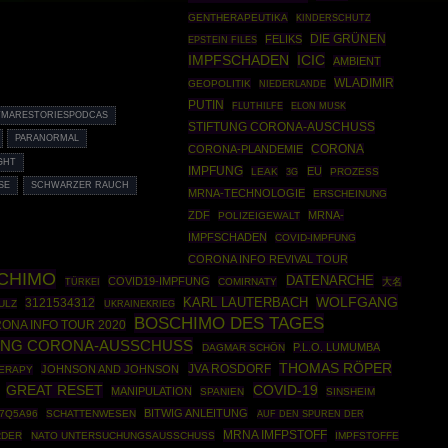
GENTHERAPEUTIKA
KINDERSCHUTZ
DIE GRÜNEN
FELIKS
EPSTEIN FILES
IMPFSCHADEN
ICIC
AMBIENT
WLADIMIR
GEOPOLITIK
NIEDERLANDE
PUTIN
FLUTHILFE
ELON MUSK
MARESTORIESPODCAS
STIFTUNG CORONA-AUSCHUSS
PARANORMAL
CORONA-PLANDEMIE
CORONA
GHT
IMPFUNG
EU
LEAK
PROZESS
3G
SE
SCHWARZER RAUCH
MRNA-TECHNOLOGIE
ERSCHEINUNG
ZDF
MRNA-
POLIZEIGEWALT
IMPFSCHADEN
COVID-IMPFUNG
CORONA INFO REVIVAL TOUR
CHIMO
DATENARCHE
COVID19-IMPFUNG
TÜRKEI
COMIRNATY
大名
WOLFGANG
3121534312
KARL LAUTERBACH
ULZ
UKRAINEKRIEG
BOSCHIMO DES TAGES
ONA INFO TOUR 2020
UNG CORONA-AUSSCHUSS
P.L.O. LUMUMBA
DAGMAR SCHÖN
THOMAS RÖPER
JVA ROSDORF
JOHNSON AND JOHNSON
ERAPY
GREAT RESET
COVID-19
MANIPULATION
SPANIEN
SINSHEIM
BITWIG ANLEITUNG
7Q5A96
SCHATTENWESEN
AUF DEN SPUREN DER
MRNA IMFPSTOFF
RDER
NATO UNTERSUCHUNGSAUSSCHUSS
IMPFSTOFFE