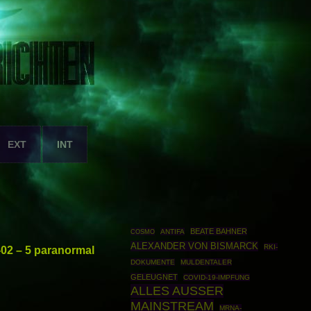
EXT
INT
BEATE BAHNER
COSMO
ANTIFA
ALEXANDER VON BISMARCK
RKI-
-02 – 5 paranormal
DOKUMENTE
MULDENTALER
GELEUGNET
COVID-19-IMPFUNG
ALLES AUSSER
MAINSTREAM
MRNA-