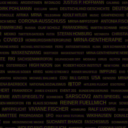
JUSTUS P. HOFFMANN
ARGENTINIEN
IM DIALOG
LICE WEIDEL
CALMING
DER
DIRK POHLMANN
DEUTS
DEUTSCHLAND GESCHICHTE
ICIC.LAW
MARS
MRNA
AFRIKA
ADOLF HITLER
OTOKOLLE
GRAPHENOXID
TELEGRAM
MUSIC
CORONA-AUSSCHUSS
ANTONIA FISC
RICH MERZ
MRNA-IMPFSTOFF
BENWIRKUNG
PARANORMAL
OLAF SCHOLZ
MARTIN SCHWAB
HEIK
RUSSIA
R
STEFAN HOMBURG
CHRISTI
MEXIKO
TWITTER-DATEIEN
PUTIN
METABIOTA
COVID19
MRNA-GENTHERAPIE
HOMBURGSHINTERGRUND
S
J
RAINE-KRIEG
PERU
ANTISEMITISMUS
DER SCHWARZE 
MICHAEL KRETSCHMER
KLIMA
MASKENZWANG
MRNA-GENTHERAPIE NEB
AYERN
SKEPTIKER
MASKENATTEST
RKI
HTE
SACHSENMIKROFON
MOSKAU
VIRUS
GLITCH
PRO
DELPHISCHER ORT
HIGH NOON
ÖSTERREICH
ROBERT-KOCH INSTITUT
ALI
FFE
DDR
NEW YORK
IMPFUNG
KEN
KRIEG
MARKUS SÖDER
NORD STREAM 2
RAINER MAUSFELD
EVD
USA
CDU
MRNA
BILL GATES
MÜNCHEN
MICHAEL BALLWEG
GENOZID
VERITAS
種TOP
ENA BAERBOCK
NATIONALSOZIALISMUS
HITLERS FLUCHT
ESOTERIC
CHERT
FRANKREICH
EVENT 201
JAMES O'KEEFE
BUNDESREGIERUNG
TRANSKOMM
SARSCOV2
EMIE
ANTI-SPIEGEL-TV
ANTI-SPIEGEL
SCHWEDEN
NÜ
REINER FUELLMICH
SEN-MIKROFON
FBI
KLAUS SCHWAB
SOWJ
SPUK
VIVIANE FISCHER
RALF LUDWIG
IMPFPFLICHT
HOMBURG
DYATLO
WIKIHAUSEN
OMMITTEE
UFO
PROPAGANDA
DONALD
POLY GRID TUTORIAL
T
SUCHARIT BHAKDI
FASCHISMUS
BSW
MEDIZINISCHE MASKE
SCHWARZE