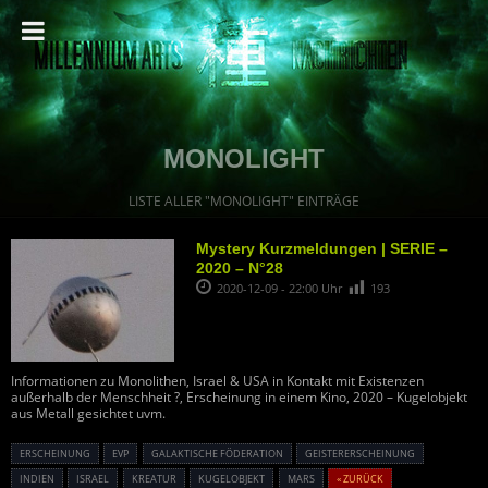
MONOLIGHT
LISTE ALLER "MONOLIGHT" EINTRÄGE
Mystery Kurzmeldungen | SERIE –
2020 – N°28
2020-12-09 - 22:00 Uhr
193
Informationen zu Monolithen, Israel & USA in Kontakt mit Existenzen
außerhalb der Menschheit ?, Erscheinung in einem Kino, 2020 – Kugelobjekt
aus Metall gesichtet uvm.
ERSCHEINUNG
EVP
GALAKTISCHE FÖDERATION
GEISTERERSCHEINUNG
INDIEN
ISRAEL
KREATUR
KUGELOBJEKT
MARS
« ZURÜCK