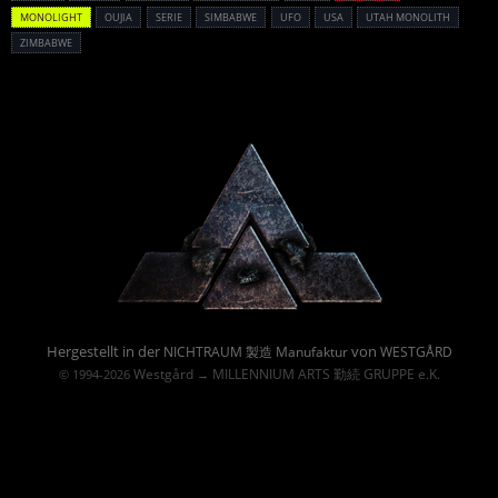
MONOLIGHT
OUJIA
SERIE
SIMBABWE
UFO
USA
UTAH MONOLITH
ZIMBABWE
Powered By :
Hergestellt in der
von
NICHTRAUM 製造 Manufaktur
WESTGÅRD
Westgård
MILLENNIUM ARTS 勤続 GRUPPE e.K.
© 1994-2026
→