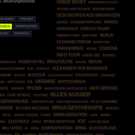
en, Steuerungskonzept
GREAT RESET
PARANORMALER ORT
ERSCHEINUNG
MICHAEL KRETSCHMER
GESCHICHTEN AUS WIKIHAUSEN
ER MARKT
FREIHEIT
MWGFD
CORONA-IMPFUNG
DÄMON
TUREN
MANIPULATION
DONALD TRUMP
DEMOKRATIE
OLUNG
WIKIPEDIA
WORLD
IMMUNSYSTEM
SKEPTIKER
ECONOMIC FORUM
BIOWAFFEN
CORONA
PARANORMAL
ANTIFA
INFO TOUR
EVENT 201
JEFFREY
REALPOLITIK
ROGER BITTEL
BERLIN
TRONAUTIK
WUHAN
ALEXANDER VON BISMARCK
W WORLD ORDER
EVD
KOPILOT
BUSTOUR
NSDAP
POLTERGEIST
GLITCH
CALMING
FLUTOPFERHILFE
UKRAINE
DRITTES REICH
CIA
IMPFZWANG
EBS
PFIZER
ANTI-SPIEGEL
BOCK
SPANIEN
INFEKTIONSSCHUTZGESETZ
ALLES AUSSER
OLAF SCHOLZ
NEN
YOUTUBE
EBENWIRKUNG
P.L.O. LUMUMBA
TWITTER FILES
POLY GRID ANLEITUNG
MRNA-GENTHERAPIE
RÖPER
MYTHEN METZGER
SERGEY
MRNA-INJEKTION
N
SPUK
JAMES O'KEEFE
COSMO
LEAK
INDIEN
ICIC
3121534312
BITWIG ANLEITUNG
NWO
VIRUS
DJATLOW PASS
MRNA
DEMONSTRATION
BUSTOUR 2020
BILL GATES
KI
PERU
FBI
BEATE BAHNER
SCHWEIZ
TWITTER-DATEIEN
NASA