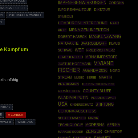
DIENKONTROLLE
IMPFNEBENWIRKUNGEN
CORONA
INUNGSFREIHEIT
INFO REVIVAL TOUR
DIKTATUR
ON
POLITISCHER WANDEL
SYMBOLS
ZE
HOMBURGSHINTERGRUND
NATO
MRNA GEN-INJEKTION
AKTE
MASKENZWANG
ROBERT HABECK
NATO-AKTE
JVA ROSDORF
KLAUS
che Kampf um
WEF
SCHWAB
FRIEDRICH MERZ
MRNA IMFPSTOFF
GRAPHENOXID
VIVIANE
JUSTUS HOFFMANN
FISCHER
AGENDA 2030
NORD
STREAM
MARTIN
MUSIC
SERIE
eitsunfähig
BRAUKMANN
AUF DEN SPUREN DER
COUNTY BLUFF
ALLMÄCHTIGEN
WLADIMIR PUTIN
POLIZEIGEWALT
USA
STIFTUNG
KINDERSCHUTZ
OVID-19
CORONA-AUSCHUSS
E
« ZURÜCK
MRNA-
SCHATTENWESEN
MWGFD
WIKILEAKS
MODERNA
AFRIKA
TECHNOLOGIE
ZENSUR
CHRISTOF
MARKUS SÖDER