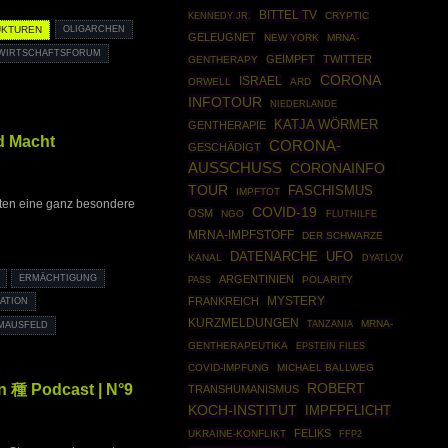
BITTEL TV
KENNEDY JR.
CRYPTIC
UKTUREN
OLIGARCHEN
GELEUGNET
NEW YORK
MRNA-
WIRTSCHAFTSFORUM
GEIMPFT
TWITTER
GENTHERAPY
CORONA
ISRAEL
ORWELL
ARD
INFOTOUR
NIEDERLANDE
KATJA WÖRMER
GENTHERAPIE
nd Macht
CORONA-
GESCHÄDIGT
AUSSCHUSS
CORONAINFO
TOUR
FASCHISMUS
IMPFTOT
sten eine ganz besondere
COVID-19
OSM
NGO
FLUTHILFE
MRNA-IMPFSTOFF
DER SCHWARZE
DATENARCHE
UFO
KANAL
DYATLOV
ERMÄCHTIGUNG
ARGENTINIEN
POLARITY
PASS
FRANKREICH
MYSTERY
ATION
KURZMELDUNGEN
MRNA-
TANZANIA
 MAUSFELD
GENTHERAPEUTIKA
EPSTEIN FILES
COVID-IMPFUNG
MICHAEL BALLWEG
ROBERT
en 種 Podcast | N°9
TRANSHUMANISMUS
KOCH-INSTITUT
IMPFPFLICHT
FELIKS
UKRAINE-KONFLIKT
FFP2