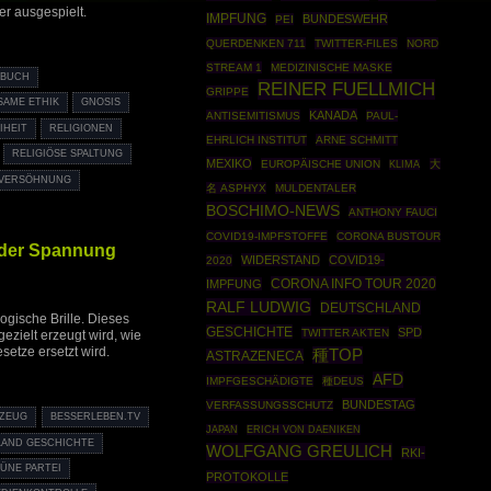
r ausgespielt.
IMPFUNG
BUNDESWEHR
PEI
QUERDENKEN 711
TWITTER-FILES
NORD
STREAM 1
MEDIZINISCHE MASKE
BUCH
REINER FUELLMICH
GRIPPE
SAME ETHIK
GNOSIS
KANADA
ANTISEMITISMUS
PAUL-
IHEIT
RELIGIONEN
EHRLICH INSTITUT
ARNE SCHMITT
RELIGIÖSE SPALTUNG
MEXIKO
EUROPÄISCHE UNION
大
KLIMA
VERSÖHNUNG
名 ASPHYX
MULDENTALER
BOSCHIMO-NEWS
ANTHONY FAUCI
COVID19-IMPFSTOFFE
CORONA BUSTOUR
e der Spannung
WIDERSTAND
COVID19-
2020
CORONA INFO TOUR 2020
IMPFUNG
RALF LUDWIG
DEUTSCHLAND
ogische Brille. Dieses
GESCHICHTE
SPD
TWITTER AKTEN
ezielt erzeugt wird, wie
esetze ersetzt wird.
種TOP
ASTRAZENECA
AFD
IMPFGESCHÄDIGTE
種DEUS
BUNDESTAG
VERFASSUNGSSCHUTZ
KZEUG
BESSERLEBEN.TV
JAPAN
ERICH VON DAENIKEN
AND GESCHICHTE
WOLFGANG GREULICH
RKI-
ÜNE PARTEI
PROTOKOLLE