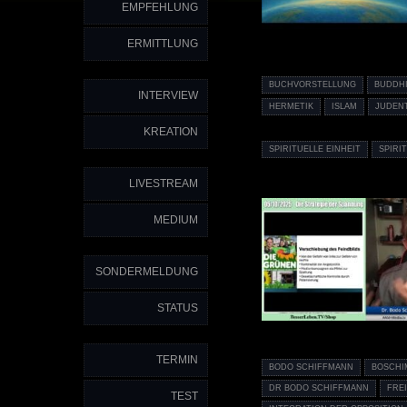
EMPFEHLUNG
ERMITTLUNG
BUCHVORSTELLUNG
BUDDH
INTERVIEW
HERMETIK
ISLAM
JUDEN
KREATION
SPIRITUELLE EINHEIT
SPIRI
LIVESTREAM
MEDIUM
SONDERMELDUNG
STATUS
TERMIN
BODO SCHIFFMANN
BOSCHI
DR BODO SCHIFFMANN
FRE
TEST