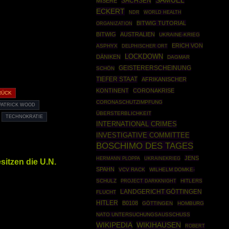
SAMUEL
SACHSEN
MISERÉ
ECKERT
WORLD HEALTH
NDR
BITWIG TUTORIAL
ORGANIZATION
BITWIG
AUSTRALIEN
UKRAINE-KRIEG
ERICH VON
ASPHYX
DELPHISCHER ORT
LOCKDOWN
DÄNIKEN
DAGMAR
GEISTERERSCHEINUNG
SCHÖN
TIEFER STAAT
AFRIKANISCHER
KONTINENT
CORONAKRISE
RÜCK
CORONASCHUTZIMPFUNG
PATRICK WOOD
ÜBERSTERBLICHKEIT
TECHNOKRATIE
INTERNATIONAL CRIMES
INVESTIGATIVE COMMITTEE
BOSCHIMO DES TAGES
JENS
HERMANN PLOPPA
UKRAINEKRIEG
sitzen die U.N.
SPAHN
VCV RACK
WILHELM DOMKE-
SCHULZ
PROJECT DARKKNIGHT
HITLERS
LANDGERICHT GÖTTINGEN
FLUCHT
HITLER
B0108
GÖTTINGEN
HOMBURG
NATO UNTERSUCHUNGSAUSSCHUSS
WIKIPEDIA
WIKIHAUSEN
ROBERT