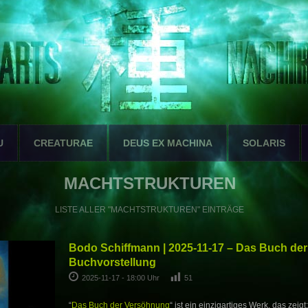
U
CREATURAE
DEUS EX MACHINA
SOLARIS
MACHTSTRUKTUREN
LISTE ALLER "MACHTSTRUKTUREN" EINTRÄGE
Bodo Schiffmann | 2025-11-17 – Das Buch der
Buchvorstellung
2025-11-17 - 18:00 Uhr
51
“
Das Buch der Versöhnung
“ ist ein einzigartiges Werk, das zeigt: