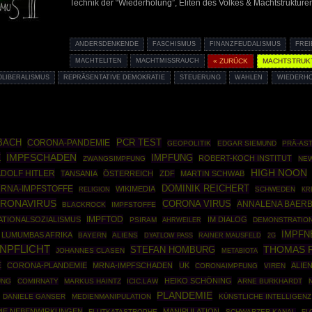
Technik der “Wiederholung”, Eliten des Volkes & Machtstruktur
ANDERSDENKENDE
FASCHISMUS
FINANZFEUDALISMUS
FREI
MACHTELITEN
MACHTMISSRAUCH
« ZURÜCK
MACHTSTRUK
OLIBERALISMUS
REPRÄSENTATIVE DEMOKRATIE
STEUERUNG
WAHLEN
WIEDERH
PCR TEST
BACH
CORONA-PANDEMIE
GEOPOLITIK
EDGAR SIEMUND
PRÄ-AS
E
IMPFSCHADEN
IMPFUNG
ROBERT-KOCH INSTITUT
ZWANGSIMPFUNG
NE
HIGH NOON
DOLF HITLER
TANSANIA
ÖSTERREICH
ZDF
MARTIN SCHWAB
DOMINIK REICHERT
RNA-IMPFSTOFFE
WIKIMEDIA
SCHWEDEN
RELIGION
KR
RONAVIRUS
CORONA VIRUS
ANNALENA BAER
BLACKROCK
IMPFSTOFFE
IMPFTOD
ATIONALSOZIALISMUS
IM DIALOG
PSIRAM
AHRWEILER
DEMONSTRATIO
IMPFN
LUMUMBAS AFRIKA
BAYERN
ALIENS
RAINER MAUSFELD
DYATLOW PASS
2G
NPFLICHT
THOMAS 
STEFAN HOMBURG
JOHANNES CLASEN
METABIOTA
E
CORONA-PLANDEMIE
MRNA-IMPFSCHADEN
UK
ALIE
CORONAIMPFUNG
VIREN
HEIKO SCHÖNING
UNG
COMIRNATY
MARKUS HAINTZ
ICIC.LAW
ARNE BURKHARDT
PLANDEMIE
DANIELE GANSER
MEDIENMANIPULATION
KÜNSTLICHE INTELLIGENZ
IE NEBENWIRKUNGEN
MANIPULATION
FLUTKATASTROPHE
SCHWARZER KANAL