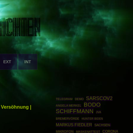
EXT
INT
SARSCOV2
TELEGRAM
DEMO
BODO
ANGELA MERKEL
 Versöhnung |
SCHIFFMANN
JVA
BREMERVÖRDE
HUNTER BIDEN
MARKUS FIEDLER
SACHSEN-
MIKROFON
CORONA
MASKENATTEST