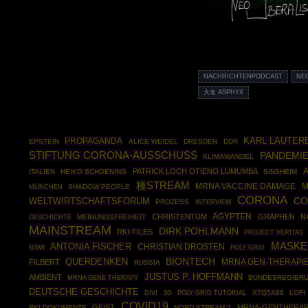
NACHRICHTENPODCAST
NE
大名 ASPHYX
PROPAGANDA
KARL LAUTER
EPSTEIN
ALICE WEIDEL
DRESDEN
DDR
STIFTUNG CORONA-AUSSCHUSS
PANDEMI
KLIMAWANDEL
A
PATRICK LOCH OTIENO LUMUMBA
ITALIEN
HEIKO SCHOENING
SINSHEIM
種STREAM
M
MRNA VACCINE DAMAGE
MÜNCHEN
SHADOW PEOPLE
CORONA
CO
WELTWIRTSCHAFTSFORUM
PROZESS
INTERVIEW
ÄGYPTEN
CHRISTENTUM
GRAPHEN
N
GESCHICHTE
MEINUNGSFREIHEIT
MAINSTREAM
DIRK POHLMANN
RKI-FILES
PROJECT VERITAS
MASKE
ANTONIA FISCHER
CHRISTIAN DROSTEN
BSW
POLY GRID
BIONTECH
QUERDENKEN
MRNA GEN-THERAPI
FILBERT
RUSSIA
JUSTUS P. HOFFMANN
AMBIENT
MRNA GENE THERAPY
BUNDESREGIER
DEUTSCHE GESCHICHTE
POLY GRID TUTORIAL
X7Q5A96
LOFI
DIVI
3G
COVID19
GEIST
MRNA-GENTHERAP
RKI-DOKUMENTE
NORD STREAM 2