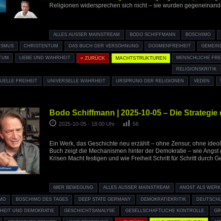
Religionen widersprechen sich nicht – sie wurden gegeneinande
ALLES AUSSER MAINSTREAM
BODO SCHIFFMANN
BOSCHIMO
ISMUS
CHRISTENTUM
DAS BUCH DER VERSÖHNUNG
DOGMENFREIHEIT
GEMEIN
TUM
LIEBE UND WAHRHEIT
« ZURÜCK
MACHTSTRUKTUREN
MENSCHLICHE FRE
RELIGIONSKRITIK
TUELLE FREIHEIT
UNIVERSELLE WAHRHEIT
URSPRUNG DER RELIGIONEN
VEDEN
Bodo Schiffmann | 2025-10-05 – Die Strategi
2025-10-05 - 18:00 Uhr
56
Ein Werk, das Geschichte neu erzählt – ohne Zensur, ohne ideol
Buch zeigt die Mechanismen hinter der Demokratie – wie Angst g
Krisen Macht festigen und wie Freiheit Schritt für Schritt durch G
68ER BEWEGUNG
ALLES AUSSER MAINSTREAM
ANGST ALS WER
MO
BOSCHIMO DES TAGES
DEEP STATE GERMANY
DEMOKRATIEKRITIK
DEUTSCHL
IHEIT UND DEMOKRATIE
GESCHICHTSANALYSE
GESELLSCHAFTLICHE KONTROLLE
GR