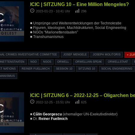
ICIC | SITZUNG 10 – Eine Million Mengeles?
2023-01-23 - 10:41 Uhr
296
■ Ursprünge und Weiterentwicklungen der Technokratie
■ Figuren, Ideologien, Machtstrukturen, Social Engineering
■ NGOs “Marionettenstaaten”
■ Transhumanismus
NAL CRIMES INVESTIGATIVE COMMITTEE
JOSEF MENGELE
JOSEPH MOLITORIS
« ZU
ONETTENSTAATEN
NGO
NGOS
ORWELL
ORWELLIAN-SPEAK
ORWELLSTAAT
ET NATIONS
REINER FUELLMICH
SESSION 10
SITZUNG 10
SOCIAL ENGINEERING
MANISMUS
ICIC | SITZUNG 6 – 2022-12-25 – Oligarchen be
2022-12-25 - 15:51 Uhr
625
■
Călin Georgescu
(ehemaliger UN-Exekutivdirektor)
■ Dr.
Reiner Fuellmich