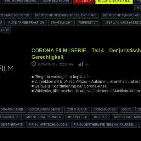
KRITISCHES DENKEN
LINKE BEWEGUNG
« ZURÜCK
MACHTSTRUKTUREN
ME
ME
OTSTANDSGESETZE
POLITISCHE GESCHICHTE DEUTSCHLAND
POLITISCHE MANIPULATI
AF
ROTE ARMEE FRAKTION
STAATSMACHT
TIEFENSTAAT
ÜBERWACHUNGSGESET
LANDS
CORONA.FILM | SERIE – Teil 4 – Der juristis
Gerechtigkeit
2025-09-22 - 12:20 Uhr
63
■ Pflegerin verklagt ihre Impfärztin
■ 2. Injektion mit BioNTech/Pfizer – Autoimmunkrankheit und arb
■ weltweite Koordinierung der Corona-Krise
■ Wikileaks, überraschende und weitreichende Machtstrukturen
ONA-PANDEMIE
CORONA-PLANDEMIE
CORONA.FILM
CORONAKRISE
COVID
C
GESCHÄDIGTE
IMPFNEBENWIRKUNGEN
IMPFPFLICHT
IMPFTOD
KÜNSTLICHE KRIS
 GEN-THERAPIE
MRNA IMPFTECHNOLOGIE
MRNA-GENTHERAPIE NEBENWIRKUNGEN