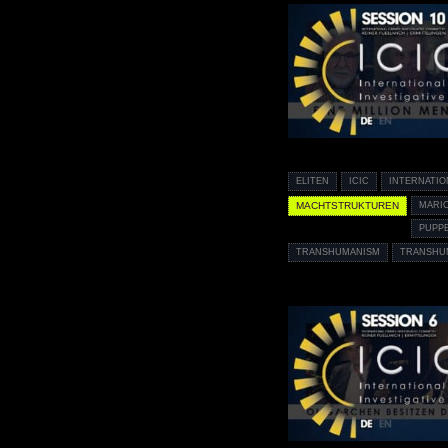
ELITEN
ICIC
INTERNATIO
MACHTSTRUKTUREN
MARI
PUPP
TRANSHUMANISM
TRANSHU