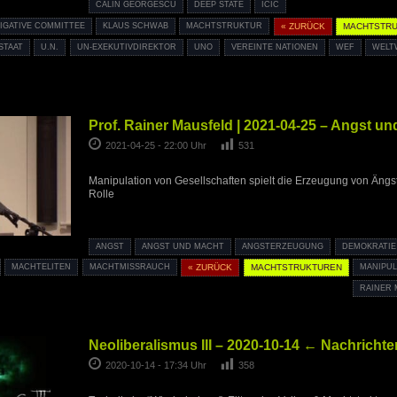
CĂLIN GEORGESCU
DEEP STATE
ICIC
IGATIVE COMMITTEE
KLAUS SCHWAB
MACHTSTRUKTUR
« ZURÜCK
MACHTSTR
STAAT
U.N.
UN-EXEKUTIVDIREKTOR
UNO
VEREINTE NATIONEN
WEF
WELT
Prof. Rainer Mausfeld | 2021-04-25 – Angst u
2021-04-25 - 22:00 Uhr
531
Manipulation von Gesellschaften spielt die Erzeugung von Äng
Rolle
ANGST
ANGST UND MACHT
ANGSTERZEUGUNG
DEMOKRATIE
MACHTELITEN
MACHTMISSRAUCH
« ZURÜCK
MACHTSTRUKTUREN
MANIPUL
RAINER
Neoliberalismus III – 2020-10-14 ← Nachricht
2020-10-14 - 17:34 Uhr
358