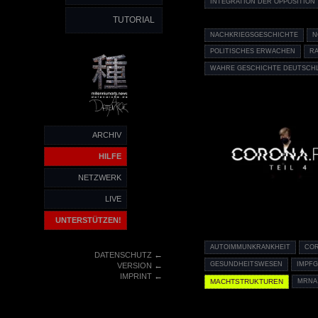
INTEGRATION DER OPPOSITION
TUTORIAL
NACHKRIEGSGESCHICHTE
N
POLITISCHES ERWACHEN
R
WAHRE GESCHICHTE DEUTSCH
ARCHIV
HILFE
NETZWERK
LIVE
UNTERSTÜTZEN!
AUTOIMMUNKRANKHEIT
COR
←
DATENSCHUTZ
GESUNDHEITSWESEN
IMPF
←
VERSION
←
IMPRINT
MACHTSTRUKTUREN
MRNA