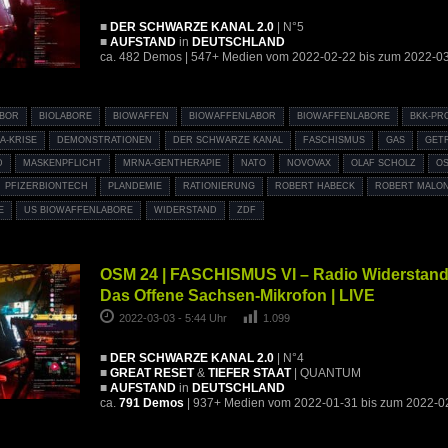
■
DER SCHWARZE KANAL 2.0
| N°5
■
AUFSTAND
in
DEUTSCHLAND
ca. 482 Demos | 547+ Medien vom 2022-02-22 bis zum 2022-0
ABOR
BIOLABORE
BIOWAFFEN
BIOWAFFENLABOR
BIOWAFFENLABORE
BKK-PR
A-KRISE
DEMONSTRATIONEN
DER SCHWARZE KANAL
FASCHISMUS
GAS
GET
D
MASKENPFLICHT
MRNA-GENTHERAPIE
NATO
NOVOVAX
OLAF SCHOLZ
OS
PFIZERBIONTECH
PLANDEMIE
RATIONIERUNG
ROBERT HABECK
ROBERT MALO
E
US BIOWAFFENLABORE
WIDERSTAND
ZDF
OSM 24 | FASCHISMUS VI – Radio Widerstand
Das Offene Sachsen-Mikrofon | LIVE
2022-03-03 - 5:44 Uhr
1.099
■
DER SCHWARZE KANAL 2.0
| N°4
■
GREAT RESET
&
TIEFER STAAT
| QUANTUM
■
AUFSTAND
in
DEUTSCHLAND
ca.
791 Demos
| 937+ Medien vom 2022-01-31 bis zum 2022-0