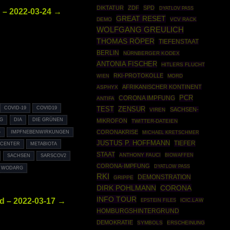
DIKTATUR
ZDF
SPD
DYATLOV PASS
 – 2022-03-24 →
GREAT RESET
DEMO
VCV RACK
WOLFGANG GREULICH
THOMAS RÖPER
TIEFENSTAAT
BERLIN
NÜRNBERGER KODEX
ANTONIA FISCHER
HITLERS FLUCHT
RKI-PROTOKOLLE
MORD
WIEN
AFRIKANISCHER KONTINENT
ASPHYX
PCR
CORONA IMPFUNG
ANTIFA
COVID-19
COVID19
TEST
ZENSUR
SACHSEN-
VIREN
G
DIA
DIE GRÜNEN
MIKROFON
TWITTER-DATEIEN
CORONAKRISE
G
IMPFNEBENWIRKUNGEN
MICHAEL KRETSCHMER
JUSTUS P. HOFFMANN
TIEFER
 CENTER
METABIOTA
STAAT
ANTHONY FAUCI
BIOWAFFEN
SACHSEN
SARSCOV2
CORONA-IMPFUNG
DYATLOW PASS
 WODARG
RKI
DEMONSTRATION
GRIPPE
DIRK POHLMANN
CORONA
INFO TOUR
d – 2022-03-17 →
EPSTEIN FILES
ICIC.LAW
HOMBURGSHINTERGRUND
DEMOKRATIE
SYMBOLS
ERSCHEINUNG