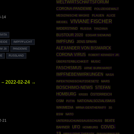
WELTWIRTSCHAFTSFORUM
CORONA-PANDEMIE
POLIZEIGEWALT
MEDIZINISCHE MASKE
PLAUEN
ALICE
3-14
VIVIANE FISCHER
WEIDEL
WIDERSTAND
RUSSIA
TANZANIA
BUSTOUR 2020
OVITA
EDGAR SIEMUND
IMPFUNG
JENS SPAHN
REIDE
IMPFPFLICHT
ALEXANDER VON BISMARCK
M 26
PANDEMIE
CORONA VIRUS
ROBERT KENNEDY JR.
NE
RUSSLAND
ÜBERSTERBLICHKEIT
MUSIC
FASCHISMUS
ARNE BURKHARDT
IMPFNEBENWIRKUNGEN
NASA
 – 2022-02-24 →
INFEKTIONSSCHUTZGESETZ
MARS
BOSCHIMO-NEWS
STEFAN
HOMBURG
ÖSTERREICH
KREBS
OSM
NATIONALSOZIALISMUS
PUTIN
WIKIMEDIA
MRNA-GENTHERAPY
3G
BSW
NATO
2-21
BEATE
UNTERSUCHUNGSAUSSCHUSS
COVID-
UFO
BAHNER
HOMBURG
19
MRNA GENE THERAPY