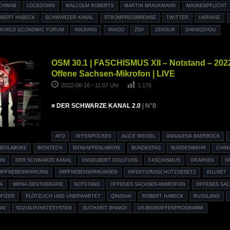
SCHWAB
LOCKDOWN
MALCOLM ROBERTS
MARTIN BRAUKMANN
MASKENPFLICHT
OBERT HABECK
SCHWARZER KANAL
STROMPREISBREMSE
TWITTER
UKRAINE
WORLD ECONOMIC FORUM
XINJIANG
YAHOO
ZDF
ZENSUR
ZHENGZHOU
OSM 30.1 | FASCHISMUS XII – Notstand – 202
Offene Sachsen-Mikrofon | LIVE
2022-06-16 - 11:07 Uhr
1.175
■
DER SCHWARZE KANAL 2.0
| N°8
AFD
AFFENPOCKEN
ALICE WEIDEL
ANNALENA BAERBOCK
BIOLABORE
BIONTECH
BIOWAFFENLABORE
BUNDESTAG
BUNDESWEHR
CHIN
ON
DER SCHWARZE KANAL
ENGELBERT DOLLFUSS
FASCHISMUS
GRAPHEN
G
MPFNEBENWIRKUNG
IMPFNEBENWIRKUNGEN
INFEKTIONSSCHUTZGESETZ
KILLNET
A
MRNA-GENTHERAPIE
NOTSTAND
OFFENES SACHSEN-MIKROFON
OFFENES SA
PFIZER
PLÖTZLICH UND UNERWARTET
QINGHAI
ROBERT HABECK
RUSSLAND
AI
SOZIALPUNKTESYSTEM
SUCHARIT BHAKDI
US-BIOWAFFENPROGRAMM