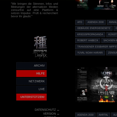
"Wir bringen die Stimmen, Infos und
Meinungen der alternativen Medien
zensurfrei auf eine Plattform &
setzen Impulse. Prüft & recherchiert
bevor ihr glaubt."
AFD
AGENDA 2030
ANNA
GEBÄUDE ENERGIEGESETZ
KRIEGSPROPAGANDA
KÜNST
ROBERT HABECK
SACHSEN-
TRANSGENER ESSBARER IMPFS
YUVAL NOAH HARARI
ZENSU
ARCHIV
HILFE
NETZWERK
LIVE
UNTERSTÜTZEN!
←
DATENSCHUTZ
←
VERSION
AGENDA 2030
AHRTAL
AL