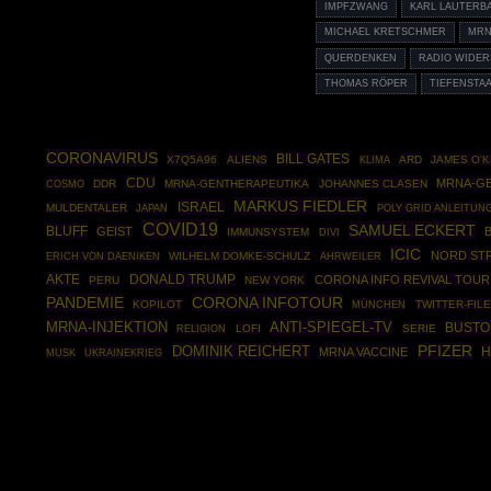
IMPFZWANG
KARL LAUTERB
MICHAEL KRETSCHMER
MRN
QUERDENKEN
RADIO WIDE
THOMAS RÖPER
TIEFENSTA
CORONAVIRUS
BILL GATES
X7Q5A96
ALIENS
ARD
JAMES O'
KLIMA
CDU
MRNA-G
COSMO
DDR
MRNA-GENTHERAPEUTIKA
JOHANNES CLASEN
MARKUS FIEDLER
ISRAEL
MULDENTALER
POLY GRID ANLEITUN
JAPAN
COVID19
SAMUEL ECKERT
BLUFF
GEIST
IMMUNSYSTEM
DIVI
ICIC
NORD ST
WILHELM DOMKE-SCHULZ
AHRWEILER
ERICH VON DAENIKEN
AKTE
DONALD TRUMP
CORONA INFO REVIVAL TOUR
PERU
NEW YORK
PANDEMIE
CORONA INFOTOUR
KOPILOT
MÜNCHEN
TWITTER-FIL
MRNA-INJEKTION
ANTI-SPIEGEL-TV
BUST
LOFI
SERIE
RELIGION
DOMINIK REICHERT
PFIZER
H
MRNA VACCINE
UKRAINEKRIEG
MUSK