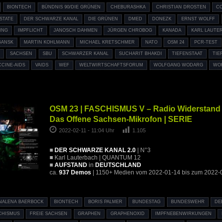
BIONTECH
BÜNDNIS 90/DIE GRÜNEN
CHEBURASHKA
CHRISTIAN DROSTEN
C
STATE
DER SCHWARZE KANAL
DIE GRÜNEN
DMED
DONEZK
ERNST WOLFF
ING
IMPFLICHT
JANOSCH DAHMEN
JÜRGEN CHROBOG
KANADA
KARL LAUTE
GANSK
MARTIN KOHLMANN
MICHAEL KRETSCHMER
NATO
OSM 24
PCR-TEST
D
SACHSEN
SBU
SCHWARZER KANAL
SUCHARIT BHAKDI
TIEFENSTAAT
TIE
CCINE-AIDS
VAIDS
WEF
WELTWIRTSCHAFTSFORUM
WOLFGANG WODARG
WO
OSM 23 | FASCHISMUS V – Radio Widerstand 
Das Offene Sachsen-Mikrofon | SERIE
2022-02-11 - 11:04 Uhr
1.105
■
DER SCHWARZE KANAL 2.0
| N°3
■ Karl Lauterbach | QUANTUM 12
■
AUFSTAND
in
DEUTSCHLAND
ca.
937 Demos
| 1150+ Medien vom 2022-01-14 bis zum 2022-
NALENA BAERBOCK
BIONTECH
BORIS PALMER
BUNDESTAG
BUNDESWEHR
DE
CHISMUS
FREIE SACHSEN
GRAPHEN
GRAPHENOXID
IMPFNEBENWIRKUNGEN