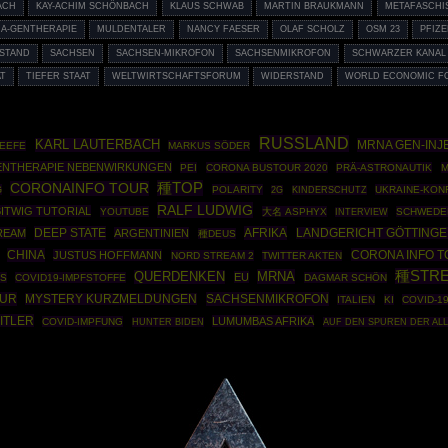
ACH
KAY-ACHIM SCHÖNBACH
KLAUS SCHWAB
MARTIN BRAUKMANN
METAFASCHI
A-GENTHERAPIE
MULDENTALER
NANCY FAESER
OLAF SCHOLZ
OSM 23
PFIZ
RSTAND
SACHSEN
SACHSEN-MIKROFON
SACHSENMIKROFON
SCHWARZER KANAL
AT
TIEFER STAAT
WELTWIRTSCHAFTSFORUM
WIDERSTAND
WORLD ECONOMIC F
RUSSLAND
KARL LAUTERBACH
MRNA GEN-INJ
KEEFE
MARKUS SÖDER
ENTHERAPIE NEBENWIRKUNGEN
PEI
CORONA BUSTOUR 2020
PRÄ-ASTRONAUTIK
M
種TOP
CORONAINFO TOUR
G
POLARITY
UKRAINE-KON
2G
KINDERSCHUTZ
RALF LUDWIG
BITWIG TUTORIAL
YOUTUBE
大名 ASPHYX
SCHWEDE
INTERVIEW
DEEP STATE
AFRIKA
REAM
ARGENTINIEN
LANDGERICHT GÖTTINGE
種DEUS
CHINA
CORONA INFO T
JUSTUS HOFFMANN
NORD STREAM 2
TWITTER AKTEN
種STR
MRNA
QUERDENKEN
EU
ES
COVID19-IMPFSTOFFE
DAGMAR SCHÖN
OUR
SACHSENMIKROFON
MYSTERY KURZMELDUNGEN
ITALIEN
KI
COVID-1
ITLER
LUMUMBAS AFRIKA
COVID-IMPFUNG
HUNTER BIDEN
AUF DEN SPUREN DER AL