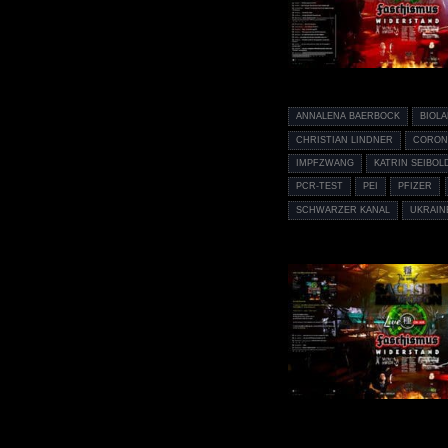
ANNALENA BAERBOCK
BIOL
CHRISTIAN LINDNER
CORON
IMPFZWANG
KATRIN SEIBOL
PCR-TEST
PEI
PFIZER
SCHWARZER KANAL
UKRAIN