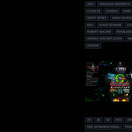
AIDS
ANNALENA BAERBOCK
COVID-19
COVID19
DEEP 
GREAT RESET
HEIKO SCHÖN
KIEV
KLAUS SCHWAB
LU
ROBERT MALONE
RUSSLAN
URSULA VON DER LEYEN
VA
ZENSUR
2G
3G
5G
AFD
AN
DER SCHWARZE KANAL
FAS