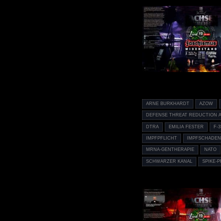
ARNE BURKHARDT
AZOW
DEFENSE THREAT REDUCTION 
DTRA
EMILIA FESTER
F-3
IMPFPFLICHT
IMPFSCHADE
MRNA-GENTHERAPIE
NATO
SCHWARZER KANAL
SPIKE-