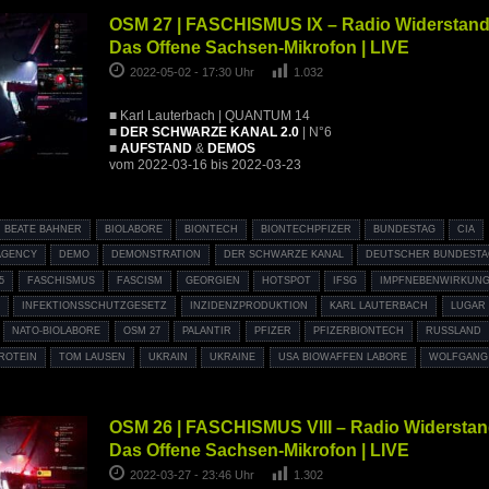
OSM 27 | FASCHISMUS IX – Radio Widerstand
Das Offene Sachsen-Mikrofon | LIVE
2022-05-02 - 17:30 Uhr
1.032
■ Karl Lauterbach | QUANTUM 14
■
DER SCHWARZE KANAL 2.0
| N°6
■
AUFSTAND
&
DEMOS
vom 2022-03-16 bis 2022-03-23
BEATE BAHNER
BIOLABORE
BIONTECH
BIONTECHPFIZER
BUNDESTAG
CIA
AGENCY
DEMO
DEMONSTRATION
DER SCHWARZE KANAL
DEUTSCHER BUNDESTA
5
FASCHISMUS
FASCISM
GEORGIEN
HOTSPOT
IFSG
IMPFNEBENWIRKUN
N
INFEKTIONSSCHUTZGESETZ
INZIDENZPRODUKTION
KARL LAUTERBACH
LUGAR
NATO-BIOLABORE
OSM 27
PALANTIR
PFIZER
PFIZERBIONTECH
RUSSLAND
PROTEIN
TOM LAUSEN
UKRAIN
UKRAINE
USA BIOWAFFEN LABORE
WOLFGANG
OSM 26 | FASCHISMUS VIII – Radio Widerstan
Das Offene Sachsen-Mikrofon | LIVE
2022-03-27 - 23:46 Uhr
1.302