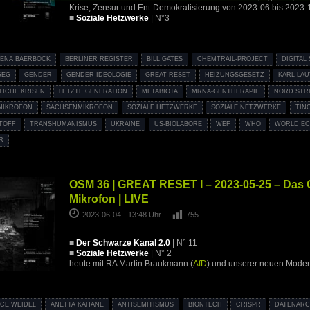
Krise, Zensur und Ent-Demokratisierung von 2023-06 bis 2023-
■
Soziale Hetzwerke
| N°3
LENA BAERBOCK
BERLINER REGISTER
BILL GATES
CHEMTRAIL-PROJECT
DIGITAL
GEG
GENDER
GENDER IDEOLOGIE
GREAT RESET
HEIZUNGSGESETZ
KARL LA
LICHE KRISEN
LETZTE GENERATION
METABIOTA
MRNA-GENTHERAPIE
NORD STR
MIKROFON
SACHSENMIKROFON
SOZIALE HETZWERKE
SOZIALE NETZWERKE
TIN
TOFF
TRANSHUMANISMUS
UKRAINE
US-BIOLABORE
WEF
WHO
WORLD E
R
OSM 36 | GREAT RESET I – 2023-05-25 – Das 
Mikrofon | LIVE
2023-06-04 - 13:48 Uhr
755
■
Der Schwarze Kanal 2.0
| N° 11
■
Soziale Hetzwerke
| N° 2
heute mit RA Martin Braukmann (
AfD
) und unserer neuen Moder
ICE WEIDEL
ANETTA KAHANE
ANTISEMITISMUS
BIONTECH
CRISPR
DATENAR