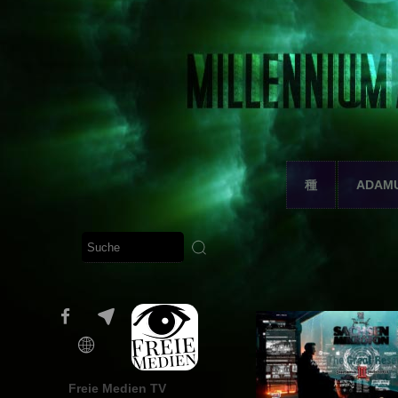
種
ADAM
Freie Medien TV