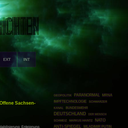
EXT
INT
PARANORMAL
MRNA
GEOPOLITIK
IMPFTECHNOLOGIE
SCHWARZER
 Offene Sachsen-
BUNDESWEHR
KANAL
DEUTSCHLAND
DER MENSCH
NATO
SCHWEIZ
MARKUS HAINTZ
ANTI-SPIEGEL
WLADIMIR PUTIN
abilisierung, Enteignung,