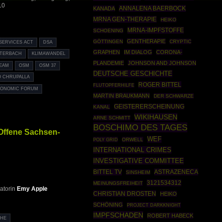
10
ANNALENA BAERBOCK
KANADA
MRNA GEN-THERAPIE
HEIKO
MRNA-IMPFSTOFFE
SCHOENING
GENTHERAPIE
GÖTTINGEN
CRYPTIC
 SERVICES ACT
DSA
GRAPHEN
IM DIALOG
CORONA-
UTERBACH
KLIMAWANDEL
PLANDEMIE
JOHNSON AND JOHNSON
EAM
OSM
OSM 37
DEUTSCHE GESCHICHTE
O CHRUPALLA
ROGER BITTEL
FLUTOPFERHILFE
CONOMIC FORUM
MARTIN BRAUKMANN
DER SCHWARZE
GEISTERERSCHEINUNG
KANAL
WIKIHAUSEN
ARNE SCHMITT
BOSCHIMO DES TAGES
Offene Sachsen-
WEF
POLY GRID
ORWELL
INTERNATIONAL CRIMES
INVESTIGATIVE COMMITTEE
BITTEL TV
ASTRAZENECA
SINSHEIM
3121534312
MEINUNGSFREIHEIT
atorin
Emy Apple
CHRISTIAN DROSTEN
HEIKO
SCHÖNING
PROJECT DARKKNIGHT
IMPFSCHADEN
ROBERT HABECK
CHE