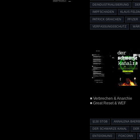
←
IMPRINT
DEINDUSTRIALISIERUNG
DE
IMPFSCHADEN
KLAUS FELD
PATRICK GRAICHEN
PFIZER
VERFASSUNGSSCHUTZ
WÄR
■ Verbrechen & Anarchie
■ Great Reset & WEF
§130 STGB
ANNALENA BAER
DER SCHWARZE KANAL
DER
ENTEIGNUNG
FOXCONN