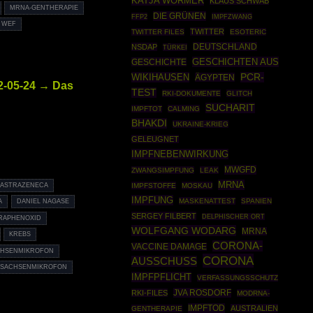
KATJA WÖRMER
KLAUS SCHWAB
MRNA-GENTHERAPIE
DIE GRÜNEN
FFP2
IMPFZWANG
WEF
TWITTER
TWITTER FILES
ESOTERIC
DEUTSCHLAND
NSDAP
TÜRKEI
GESCHICHTEN AUS
GESCHICHTE
WIKIHAUSEN
PCR-
ÄGYPTEN
2-05-24 → Das
TEST
RKI-DOKUMENTE
GLITCH
SUCHARIT
IMPFTOT
CALMING
BHAKDI
UKRAINE-KRIEG
GELEUGNET
IMPFNEBENWIRKUNG
MWGFD
ZWANGSIMPFUNG
LEAK
MRNA
IMPFSTOFFE
MOSKAU
ASTRAZENECA
IMPFUNG
MASKENATTEST
SPANIEN
A
DANIEL NAGASE
SERGEY FILBERT
DELPHISCHER ORT
RAPHENOXID
WOLFGANG WODARG
MRNA
KREBS
CORONA-
VACCINE DAMAGE
CHSENMIKROFON
CORONA
AUSSCHUSS
SACHSENMIKROFON
IMPFPFLICHT
VERFASSUNGSSCHUTZ
JVA ROSDORF
RKI-FILES
MODRNA-
IMPFTOD
AUSTRALIEN
GENTHERAPIE