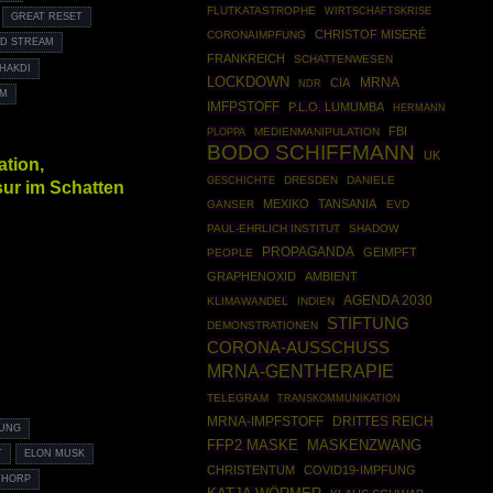
FLUTKATASTROPHE
WIRTSCHAFTSKRISE
GREAT RESET
CHRISTOF MISERÉ
CORONAIMPFUNG
D STREAM
FRANKREICH
SCHATTENWESEN
HAKDI
LOCKDOWN
MRNA
CIA
NDR
UM
IMFPSTOFF
P.L.O. LUMUMBA
HERMANN
FBI
PLOPPA
MEDIENMANIPULATION
BODO SCHIFFMANN
UK
tion,
GESCHICHTE
DRESDEN
DANIELE
ur im Schatten
MEXIKO
TANSANIA
GANSER
EVD
PAUL-EHRLICH INSTITUT
SHADOW
PROPAGANDA
GEIMPFT
PEOPLE
GRAPHENOXID
AMBIENT
AGENDA 2030
KLIMAWANDEL
INDIEN
STIFTUNG
DEMONSTRATIONEN
CORONA-AUSSCHUSS
MRNA-GENTHERAPIE
TELEGRAM
TRANSKOMMUNIKATION
DRITTES REICH
MRNA-IMPFSTOFF
RUNG
MASKENZWANG
FFP2 MASKE
T
ELON MUSK
CHRISTENTUM
COVID19-IMPFUNG
 THORP