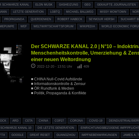
R SCHWARZE KANAL
ELON MUSK
GASHEIZUNG
GEG
GEKAUFTE JOURNALISTEN
MANN
LETZTE GENERATION
LGBTQ
MICHAEL BALLWEG
MISSY MOWTOWN
NOR
PROPAGANDA
QUERDENKEN
ROBERT HABECK
SEYMOUR HERSH
SUCHARIT B
MEPUMPE
WEF
WELTWIRTSCHAFTSFORUM
WIKIPEDIA
WORLD ECONOMIC FOR
Der SCHWARZE KANAL 2.0 | N°10 – Indoktrina
Menschenheitskontrolle, Umerziehung & Zens
einer neuen Weltordnung
2022-12-20 - 13:51 Uhr
409
■ CHINA Null-Covid Aufstände
■ Informationskontrolle & Zensur
■ ÖR Rundfunk & Medien
■ Politik, Propaganda & Konflikte
BOCK
ARD
CETA
CHINA
COP27
CORONA
COVID-19
DEINDUSTRIALISIE
 SCHWARZE KANAL 10
DIE LETZTE GENERATION
EINRICHTUNGSBEZOGENE IMPFPFLICH
FTX
GOOGLE
GREAT RESET
GUANGZHOU
IMPFNEBENWIRKUNGEN
JAMES A.