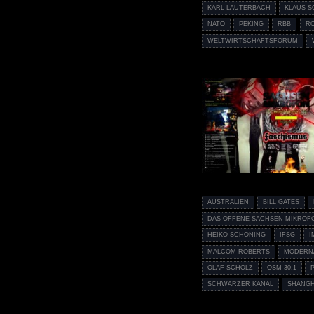
KARL LAUTERBACH
KLAUS 
NATO
PEKING
RBB
R
WELTWIRTSCHAFTSFORUM
AUSTRALIEN
BILL GATES
DAS OFFENE SACHSEN-MIKROF
HEIKO SCHÖNING
IFSG
I
MALCOM ROBERTS
MODERN
OLAF SCHOLZ
OSM 30.1
SCHWARZER KANAL
SHANGH