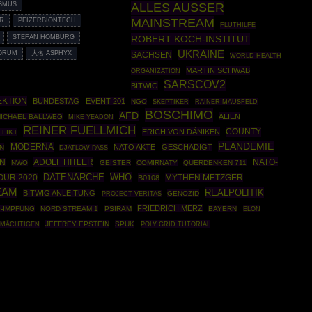
SMUS
ALLES AUSSER
MAINSTREAM
ER
PFIZERBIONTECH
FLUTHILFE
STEFAN HOMBURG
ROBERT KOCH-INSTITUT
UKRAINE
ORUM
大名 ASPHYX
SACHSEN
WORLD HEALTH
MARTIN SCHWAB
ORGANIZATION
SARSCOV2
BITWIG
EKTION
BUNDESTAG
EVENT 201
NGO
SKEPTIKER
RAINER MAUSFELD
BOSCHIMO
AFD
ALIEN
ICHAEL BALLWEG
MIKE YEADON
REINER FUELLMICH
COUNTY
ERICH VON DÄNIKEN
FLIKT
PLANDEMIE
MODERNA
NATO AKTE
GESCHÄDIGT
N
DJATLOW PASS
ADOLF HITLER
NATO-
N
NWO
GEISTER
COMIRNATY
QUERDENKEN 711
DATENARCHE
WHO
OUR 2020
MYTHEN METZGER
B0108
EAM
REALPOLITIK
BITWIG ANLEITUNG
GENOZID
PROJECT VERITAS
FRIEDRICH MERZ
9-IMPFUNG
NORD STREAM 1
PSIRAM
BAYERN
ELON
JEFFREY EPSTEIN
SPUK
POLY GRID TUTORIAL
LMÄCHTIGEN