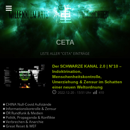
CETA
LISTE ALLER "CETA" EINTRÄGE
Der SCHWARZE KANAL 2.0 | N°10 –
Indoktrination,
Menschenheitskontrolle,
Umerziehung & Zensur im Schatten
einer neuen Weltordnung
2022-12-20 - 13:51 Uhr
410
■ CHINA Null-Covid Aufstände
■ Informationskontrolle & Zensur
■ ÖR Rundfunk & Medien
■ Politik, Propaganda & Konflikte
■ Verbrechen & Anarchie
■ Great Reset & WEF