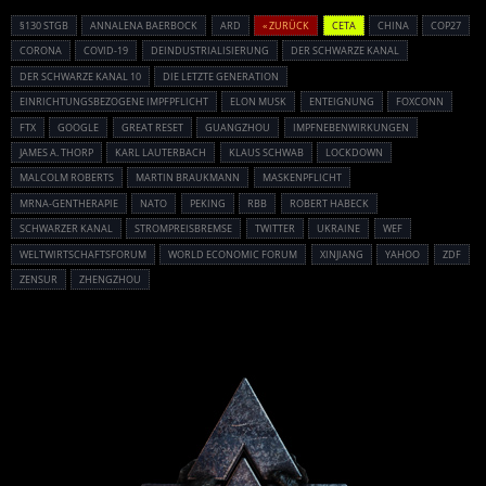
§130 STGB
ANNALENA BAERBOCK
ARD
« ZURÜCK
CETA
CHINA
COP27
CORONA
COVID-19
DEINDUSTRIALISIERUNG
DER SCHWARZE KANAL
DER SCHWARZE KANAL 10
DIE LETZTE GENERATION
EINRICHTUNGSBEZOGENE IMPFPFLICHT
ELON MUSK
ENTEIGNUNG
FOXCONN
FTX
GOOGLE
GREAT RESET
GUANGZHOU
IMPFNEBENWIRKUNGEN
JAMES A. THORP
KARL LAUTERBACH
KLAUS SCHWAB
LOCKDOWN
MALCOLM ROBERTS
MARTIN BRAUKMANN
MASKENPFLICHT
MRNA-GENTHERAPIE
NATO
PEKING
RBB
ROBERT HABECK
SCHWARZER KANAL
STROMPREISBREMSE
TWITTER
UKRAINE
WEF
WELTWIRTSCHAFTSFORUM
WORLD ECONOMIC FORUM
XINJIANG
YAHOO
ZDF
ZENSUR
ZHENGZHOU