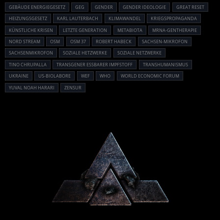
GEBÄUDE ENERGIEGESETZ
GEG
GENDER
GENDER IDEOLOGIE
GREAT RESET
HEIZUNGSGESETZ
KARL LAUTERBACH
KLIMAWANDEL
KRIEGSPROPAGANDA
KÜNSTLICHE KRISEN
LETZTE GENERATION
METABIOTA
MRNA-GENTHERAPIE
NORD STREAM
OSM
OSM 37
ROBERT HABECK
SACHSEN-MIKROFON
SACHSENMIKROFON
SOZIALE HETZWERKE
SOZIALE NETZWERKE
TINO CHRUPALLA
TRANSGENER ESSBARER IMPFSTOFF
TRANSHUMANISMUS
UKRAINE
US-BIOLABORE
WEF
WHO
WORLD ECONOMIC FORUM
YUVAL NOAH HARARI
ZENSUR
Powered By :