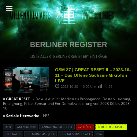
BERLINER REGISTER
LISTE ALLER "BERLINER REGISTER" EINTRÄGE
OSM 37 | GREAT RESET II – 2023-10-
11 – Das Offene Sachsen-Mikrofon |
LIVE
2023-10-20 - 13:00 Uhr
1.429
■
GREAT RESET
→ Doku aktueller Medien zu Propaganda, Destabilisierung,
Enteignung, Krise, Zensur und Ent-Demokratisierung von 2023-06 bis 2023-
10
■
Soziale Hetzwerke
| N°3
AFD
AGENDA 2030
ANNALENA BAERBOCK
« ZURÜCK
BERLINER REGISTER
BILL GATES
CHEMTRAIL-PROJECT
DIGITAL SERVICES ACT
DSA