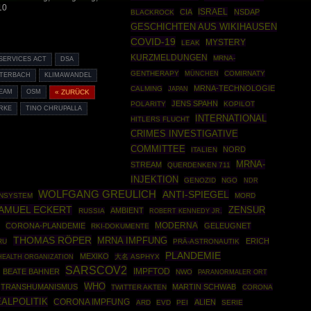
10
ISRAEL
CIA
NSDAP
BLACKROCK
GESCHICHTEN AUS WIKIHAUSEN
COVID-19
MYSTERY
LEAK
KURZMELDUNGEN
MRNA-
 SERVICES ACT
DSA
GENTHERAPY
MÜNCHEN
COMIRNATY
UTERBACH
KLIMAWANDEL
MRNA-TECHNOLOGIE
CALMING
JAPAN
EAM
OSM
« ZURÜCK
JENS SPAHN
POLARITY
KOPILOT
RKE
TINO CHRUPALLA
INTERNATIONAL
HITLERS FLUCHT
CRIMES INVESTIGATIVE
COMMITTEE
NORD
ITALIEN
MRNA-
STREAM
QUERDENKEN 711
INJEKTION
GENOZID
NGO
NDR
WOLFGANG GREULICH
ANTI-SPIEGEL
NSYSTEM
MORD
AMUEL ECKERT
ZENSUR
AMBIENT
RUSSIA
ROBERT KENNEDY JR.
MODERNA
CORONA-PLANDEMIE
GELEUGNET
RKI-DOKUMENTE
THOMAS RÖPER
MRNA IMPFUNG
ERICH
RU
PRÄ-ASTRONAUTIK
PLANDEMIE
MEXIKO
EALTH ORGANIZATION
大名 ASPHYX
SARSCOV2
IMPFTOD
BEATE BAHNER
NWO
PARANORMALER ORT
WHO
TRANSHUMANISMUS
MARTIN SCHWAB
TWITTER AKTEN
CORONA
ALPOLITIK
CORONA IMPFUNG
ALIEN
ARD
EVD
PEI
SERIE