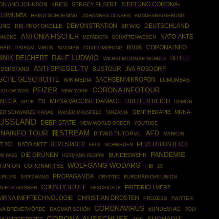
STIFTUNG CORONA-
ON AND JOHNSON
KRIEG
SERGEY FILBERT
. LUMUMBA
HEIKO SCHOENING
JOHANNES CLASEN
BUNDESREGIERUNG
DEMONSTRATION
DEUTSCHLAND
UNG
RKI-PROTOKOLLE
BITWIG
ANTONIA FISCHER
NATO-AKTE
 MASKE
SCHATTENWESEN
METABIOTA
CORONA INFO
B0108
HEIT
PSIRAM
VIRUS
SPANIEN
COVID-IMPFUNG
RALF LUDWIG
INIK REICHERT
BITTEL
WILHELM DOMKE-SCHULZ
ANTI-SPIEGEL-TV
BUSTOUR
JVA ROSDORF
IDERSTAND
SCHE GESCHICHTE
SACHSENMIKROFON
WIKIMEDIA
LUMUMBAS
CORONA INFOTOUR
PFIZER
NEW YORK
JATLOW PASS
ENECA
DRITTES REICH
EU
MRNA VACCINE DAMAGE
SPUK
DÄMON
GENTHERAPIE
MRNA-
ER SCHWARZE KANAL
RAINER MAUSFELD
TANZANIA
USSLAND
DEEP STATE
NEW WORLD ORDER
YOUTUBE
種STREAM
NAINFO TOUR
AFD
BITWIG TUTORIAL
MARKUS
3121534312
PFIZERBIONTECH
T 201
NATO AKTE
FFP2
SCHWEDEN
PANDEMIE
DIE GRÜNEN
BUNDESWEHR
HERMANN PLOPPA
W PASS
WOLFGANG WODARG
TUNION
CORONAKRISE
FBI
2G
PROPAGANDA
-FILES
IMPFZWANG
CRYPTIC
EUROPÄISCHE UNION
COUNTY BLUFF
FRIEDRICH MERZ
NIELE GANSER
GESCHICHTE
MRNA IMPFTECHNOLOGIE
CHRISTIAN DROSTEN
PROZESS
TWITTER-
CORONAVIRUS
BUNDESTAG
JVA BREMERVÖRDE
DAGMAR SCHÖN
POLY