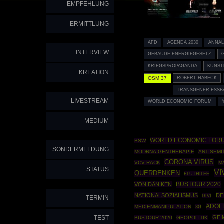
EMPFEHLUNG
ERMITTLUNG
AFD
AGENDA 2030
ANNA
INTERVIEW
GEBÄUDE ENERGIEGESETZ
KRIEGSPROPAGANDA
KÜNST
KREATION
OSM 37
ROBERT HABECK
TRANSGENER ESSB
LIVESTREAM
WORLD ECONOMIC FORUM
MEDIUM
WORLD ECONOMIC FOR
BSW
SONDERMELDUNG
MODRNA-GENTHERAPIE
ANTISEMI
CORONA VIRUS
VCV RACK
M
STATUS
VI
QUERDENKEN
FLUTHILFE
BUSTOUR 2020
VON DÄNIKEN
NATIONALSOZIALISMUS
DE
DIVI
TERMIN
ADOLF
MEDIENMANIPULATION
3G
TEST
GEI
BUSTOUR 2020
GEOPOLITIK