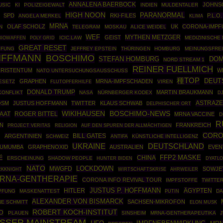
ANNALENA BAERBOCK
JOHNS
USIC
KI
POLIZEIGEWALT
INDIEN
MULDENTALER
HIGH NOON
PARANORMAL
SPD
RKI-FILES
P.L.O
ANGELA MERKEL
KLIMA
MRNA
OLAF SCHOLZ
UK
CORONA-IMPF
N
TELEGRAM
MOSKAU
ALICE WEIDEL
WEF
MYTHEN METZGER
GEIST
BIOWAFFEN
POLY GRID
ICIC.LAW
MEDIZINISCHE
GREAT RESET
PFUNG
JEFFREY EPSTEIN
THÜRINGEN
HOMBURG
MEINUNGSFREI
IFFMANN
BOSCHIMO
STEFAN HOMBURG
DOM
NORD STREAM 1
REINER FUELLMICH
RISTENTUM
W
NATO UNTERSUCHUNGSAUSSCHUSS
種TOP
DEUT
GRAPHEN
MRNA-IMPFSCHADEN
ESETZ
VIREN
FLUTOPFERHILFE
DONALD TRUMP
MARTIN BRAUKMANN
KONFLIKT
NASA
NÜRNBERGER KODEX
D
ASTRAZ
OSM
JUSTUS HOFFMANN
TWITTER
KLAUS SCHWAB
DELPHISCHER ORT
WIKIHAUSEN
BOSCHIMO-NEWS
TAAT
ROGER BITTEL
MRNA VACCINE
D
R
N
FRANKREICH
PROJECT VERITAS
RELIGION
AUF DEN SPUREN DER ALLMÄCHTIGEN
CORO
ARGENTINIEN
BILL GATES
E
SCHWEIZ
ANTIFA
KÜNSTLICHE INTELLIGENZ
UKRAINE
DEUTSCHLAND
 LUMUMBA
GRAPHENOXID
AUSTRALIEN
EVEN
CHINA
FFP2 MASKE
É
ERSCHEINUNG
SHADOW PEOPLE
HUNTER BIDEN
DYATLO
NATO
MWGFD
LOCKDOWN
SOWJE
RKKNIGHT
WIRTSCHAFTSKRISE
AHRWEILER
RNA-GENTHERAPIE
CORONA INFO REVIVAL TOUR
IMPFSTOFFE
TWITTER
JUSTUS P. HOFFMANN
HITLER
ÄGYPTEN
PFUNG
MASKENATTEST
PUTIN
DA
ALEXANDER VON BISMARCK
SACHSEN-MIKROFON
E SCHMITT
ELON MUSK
ROBERT KOCH-INSTITUT
D
PLAUEN
SINSHEIM
MRNA-GENTHERAPEUTIKA
USSER MAINSTREAM