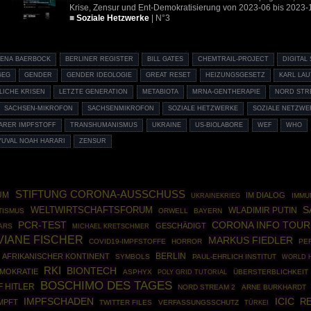
Krise, Zensur und Ent-Demokratisierung von 2023-06 bis 2023-
■
Soziale Hetzwerke
| N°3
LENA BAERBOCK
BERLINER REGISTER
BILL GATES
CHEMTRAIL-PROJECT
DIGITAL
GEG
GENDER
GENDER IDEOLOGIE
GREAT RESET
HEIZUNGSGESETZ
KARL LA
LICHE KRISEN
LETZTE GENERATION
METABIOTA
MRNA-GENTHERAPIE
NORD STR
SACHSEN-MIKROFON
SACHSENMIKROFON
SOZIALE HETZWERKE
SOZIALE NETZWE
ARER IMPFSTOFF
TRANSHUMANISMUS
UKRAINE
US-BIOLABORE
WEF
WHO
YUVAL NOAH HARARI
ZENSUR
STIFTUNG CORONA-AUSSCHUSS
UM
IM DIALOG
UKRAINEKRIEG
IMMU
S
WELTWIRTSCHAFTSFORUM
WLADIMIR PUTIN
TISMUS
ORWELL
BAYERN
CORONA INFO TOUR
PCR-TEST
GESCHÄDIGT
ARS
MICHAEL KRETSCHMER
VIANE FISCHER
MARKUS FIEDLER
COVID19-IMPFSTOFFE
HORROR
PE
BERLIN
AFRIKANISCHER KONTINENT
SYMBOLS
PAUL-EHRLICH INSTITUT
WORLD H
RKI
BIONTECH
MOKRATIE
ASPHYX
POLY GRID TUTORIAL
ÜBERSTERBLICHKEIT
BOSCHIMO DES TAGES
 HITLER
NORD STREAM 2
ARNE BURKHARDT
IMPFSCHADEN
ICIC
RE
MPFT
TWITTER FILES
VERFASSUNGSSCHUTZ
TÜRKEI