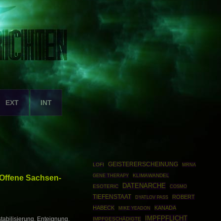
EXT
INT
GEISTERERSCHEINUNG
LOFI
MRNA
GENE THERAPY
KLIMAWANDEL
 Offene Sachsen-
DATENARCHE
ESOTERIC
COSMO
TIEFENSTAAT
ROBERT
DYATLOV PASS
HABECK
KANADA
MIKE YEADON
IMPFPFLICHT
abilisierung, Enteignung,
IMPFGESCHÄDIGTE