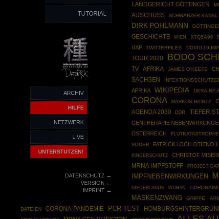
LANDGERICHT GÖTTINGEN
M
TUTORIAL
AUSCHUSS
SCHWARZER KANAL
DIRK POHLMANN
GÖTTINGE
GESCHICHTE
X7Q5A96
WIEN
UAP
TWITTERFILES
COVID-19-IM
BODO SCH
TOUR 2020
TV
AFRIKA
CH
JAMES O'KEEFE
SACHSEN
INFEKTIONSSCHUTZG
WIKIPEDIA
AFRIKA
UKRAINE-
ARCHIV
CORONA
MARKUS HAINTZ
HILFE
AGENDA 2030
TIEFER S
DDR
NETZWERK
GENTHERAPIE NEBENWIRKUNGE
ÖSTERREICH
FLUTKATASTROPH
LIVE
PATRICK LOCH OTIENO
SÖDER
UNTERSTÜTZEN!
CHRISTOF MISER
KINDERSCHUTZ
MRNA-IMPFSTOFF
PROJECT DA
M
←
DATENSCHUTZ
IMPFNEBENWIRKUNGEN
←
VERSION
CORONAIM
NIEDERLANDE
WUHAN
←
IMPRINT
MASKENZWANG
GRIPPE
ARN
PCR TEST
CORONA-PANDEMIE
HOMBURGSHINTERGRUN
DATEIEN
ALLES A