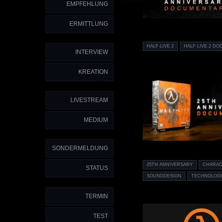
EMPFEHLUNG
ERMITTLUNG
HALF-LIVE 2
HALF-LIVE 2 D
INTERVIEW
KREATION
LIVESTREAM
MEDIUM
SONDERMELDUNG
25TH ANNIVERSARY
CHARAC
STATUS
SOUNDDESIGN
TECHNOLOGI
TERMIN
TEST