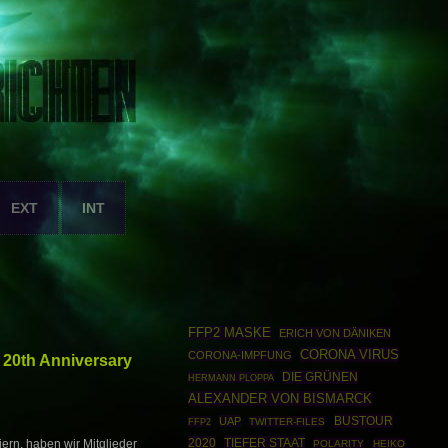
EXT
INT
FFP2 MASKE
ERICH VON DÄNIKEN
CORONA VIRUS
CORONA-IMPFUNG
→ 20th Anniversary
DIE GRÜNEN
HERMANN PLOPPA
ALEXANDER VON BISMARCK
BUSTOUR
UAP
FFP2
TWITTER-FILES
2020
TIEFER STAAT
iern, haben wir Mitglieder
POLARITY
HEIKO