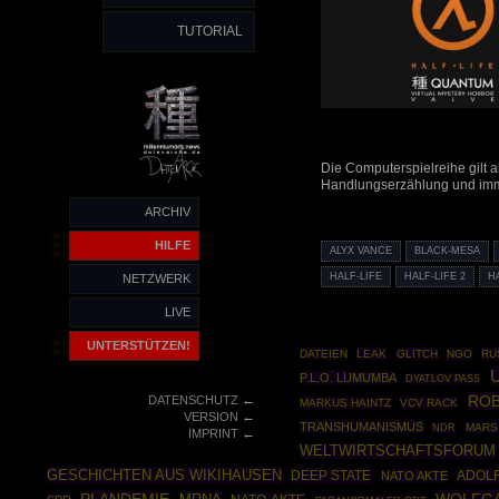
TUTORIAL
Die Computerspielreihe gilt 
Handlungserzählung und imme
ARCHIV
HILFE
ALYX VANCE
BLACK-MESA
HALF-LIFE
HALF-LIFE 2
H
NETZWERK
LIVE
UNTERSTÜTZEN!
DATEIEN
LEAK
GLITCH
NGO
RU
P.L.O. LUMUMBA
DYATLOV PASS
←
ROB
DATENSCHUTZ
MARKUS HAINTZ
VCV RACK
←
VERSION
TRANSHUMANISMUS
MARS
NDR
←
IMPRINT
WELTWIRTSCHAFTSFORUM
GESCHICHTEN AUS WIKIHAUSEN
DEEP STATE
ADOLF
NATO AKTE