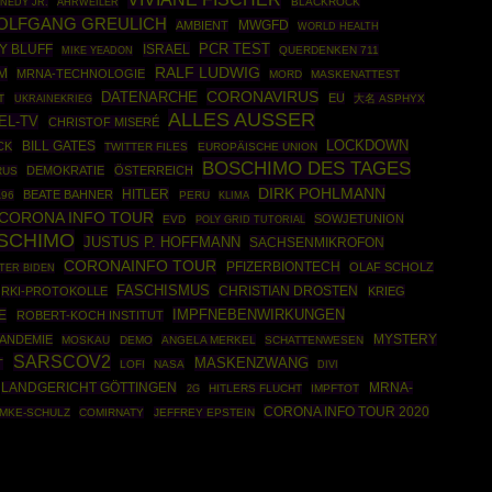
NEDY JR.
AHRWEILER
BLACKROCK
OLFGANG GREULICH
MWGFD
AMBIENT
WORLD HEALTH
PCR TEST
Y BLUFF
ISRAEL
QUERDENKEN 711
MIKE YEADON
RALF LUDWIG
M
MRNA-TECHNOLOGIE
MORD
MASKENATTEST
CORONAVIRUS
DATENARCHE
EU
T
UKRAINEKRIEG
大名 ASPHYX
ALLES AUSSER
EL-TV
CHRISTOF MISERÉ
LOCKDOWN
CK
BILL GATES
TWITTER FILES
EUROPÄISCHE UNION
BOSCHIMO DES TAGES
DEMOKRATIE
ÖSTERREICH
RUS
DIRK POHLMANN
HITLER
BEATE BAHNER
96
PERU
KLIMA
CORONA INFO TOUR
SOWJETUNION
EVD
POLY GRID TUTORIAL
SCHIMO
JUSTUS P. HOFFMANN
SACHSENMIKROFON
CORONAINFO TOUR
PFIZERBIONTECH
OLAF SCHOLZ
TER BIDEN
FASCHISMUS
CHRISTIAN DROSTEN
RKI-PROTOKOLLE
KRIEG
IMPFNEBENWIRKUNGEN
E
ROBERT-KOCH INSTITUT
ANDEMIE
MYSTERY
MOSKAU
DEMO
ANGELA MERKEL
SCHATTENWESEN
SARSCOV2
MASKENZWANG
T
LOFI
NASA
DIVI
LANDGERICHT GÖTTINGEN
MRNA-
HITLERS FLUCHT
IMPFTOT
2G
CORONA INFO TOUR 2020
MKE-SCHULZ
COMIRNATY
JEFFREY EPSTEIN