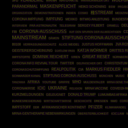
WOLFG
PLANDEMIE
MRNA
NATO-AKTE
SPD
PARANORMALER ORT
MASKENPFLICHT
PARANORMAL
HEIKO SCHÖNING
BSW
PROJEC
種STREAM
ORGANIZATION
DEMONSTRATIONEN
INDIEN
COSMO
MEDIZIN
IMPFUNG
CORONA IMPFUNG
MEXIKO
BITWIG ANLEITUNG
BUNDEST
DE
SERGEY FILBERT
PRÄ-ASTRONAUTIK
TELEGRAM
ORWELL
INTERVIEW
CORONA-AUSSCHUSS
C
FBI
AUF DEN SPUREN DER ALLMÄCHTIGEN
MAINSTREAM
STIFTUNG CORONA-AUSSCHUS
DÄMON
JVA R
B0108
JUSTUS HOFFMANN
VERFASSUNGSSCHUTZ
ALICE WEIDEL
KATJA WÖRMER
DRITTES R
GEISTERERSCHEINUNG
DJATLOW PASS
GREAT RESET
DOMINIK REICHERT
IMPFSTOFFE
VIREN
NÜRNBER
CORONA INFO REVIVAL TOUR
TWITTER
CHRISTENTUM
DELPHISCHER ORT
MARKUS FIEDLER
REALPOLITIK
H
CIA
CORONASCHUTZIMPFUNG
STIFTUNG CORONA-AUSCHUSS
SCHWARZER KANAL
MÜNCHEN
MUSIC
WHO
AFRIKA
YOUTUBE
GRIPPE
MULDENTALER
MRNA GENE TH
TANZANIA
ICIC
UKRAINE
CORONAKRISE
MRNA VACCINE
COVID19-I
RELIGION
DONALD TRUMP
KURZMELDUNGEN
GELEUGNET
LUMUMBAS AFRIKA
BUNDESREGIERUNG
WIRTSCHAFTSKRISE
GESCHICHTE
DRESDEN
NWO
CORO
PFIZER
IMPFSTOFF
AFRIKANISCHER KONTINENT
DDR
KLIMAWANDEL
MRNA-GENTHERAPIE NEBENWIRKUNGEN
ÜBERSTERBLICHKEIT
ICIC.LAW