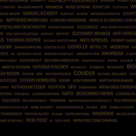
ANG WODARG
GEIMPFT
SINSHEIM
ROBERT KEN
W
WIKIMEDIA
NORD STREAM
EVENT 201
RKI-DOKUMENTE
T VERITAS
FLUTHILFE
SAMUEL ECKERT
COUNT
ISCHE MASKE
KOPILOT
ALIENS
IMPFGESCHÄDIGTE
IMPFNEBENWIRKUNG
CORONA-PANDEMIE
WORLD ECONOMIC FORU
AG
UTSCHLAND GESCHICHTE
3121534312
EDGAR SIEMUND
PAUL-EHRLICH INSTITU
SUCHARIT BHAKDI
ANTI-SPIEG
DU
POLY GRID ANLEITUNG
ASPHYX
CRYPTIC
S
THOMAS RÖPER
ANTI-SPIEGEL
ROBERT HABE
MICHAEL KRETSCHMER
COVID-19
OSDORF
BITTEL TV
MODERNA
ZWANGSIMPFUNG
EPSTEIN FILES
VI
WIKIPEDIA
EICH
ANTHONY FAUCI
UKRAINE-KONFLIKT
IMMUNSYSTEM
X7Q5A
3G
GESCHÄDIGT
SACHSEN-MIKROFON
GER KODEX
ANTIFA
PLAUEN
KINDERSCHUTZ
BO
ANTONIA FISCHER
MARTIN SCHWAB
IM DIALOG
SYMBOLS
METABIOTA
COVID19
IGH NOON
PSIRAM
ARD
ANTISEMITISMUS
MICHAEL BALLWEG
HUN
STEFAN HOMBURG
BUSTOUR
NSDAP
GENTHERAPIE
MARTIN BRAUKMANN
UFO
MYTHEN METZGER
ÄGYPTEN
MRNA GEN-THERAPI
ERAPY
THÜRINGEN
NATO
BOSCHIMO-NEWS
MPFUNG
CORONA-PL
PROZESS
CORONAIMPFUNG
SACHSEN
TANSANIA
POLTERGEIS
POLIZEIGEWALT
INFEKTIONSSCHUTZGESETZ
ZDF
NA BUSTOUR 2020
ARNE SCHMITT
SHADOW PEOPLE
ITALIEN
JAMES O'KEEFE
PANDEMIE
FRANKREICH
TWITTER AKTEN
COVID-IMPFUNG
WILHELM DO
WUHAN
PCR-TEST
MRNA VACCINE DAMAGE
NORD STREAM 1
KI
POLY GRID