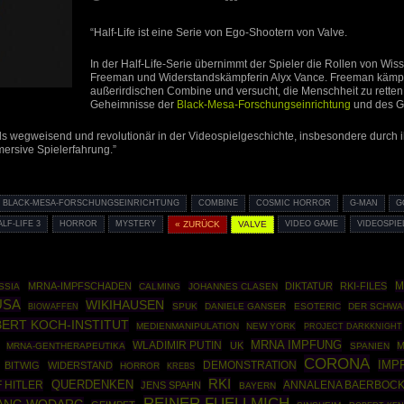
“Half-Life ist eine Serie von Ego-Shootern von Valve.
In der Half-Life-Serie übernimmt der Spieler die Rollen von Wis
Freeman und Widerstandskämpferin Alyx Vance. Freeman kämpf
außerirdischen Combine und versucht, die Menschheit zu retten
Geheimnisse der
Black-Mesa-Forschungseinrichtung
und des G
als wegweisend und revolutionär in der Videospielgeschichte, insbesondere durch i
rsive Spielerfahrung.”
BLACK-MESA-FORSCHUNGSEINRICHTUNG
COMBINE
COSMIC HORROR
G-MAN
G
ALF-LIFE 3
HORROR
MYSTERY
« ZURÜCK
VALVE
VIDEO GAME
VIDEOSPIE
M
MRNA-IMPFSCHADEN
DIKTATUR
RKI-FILES
SSIA
CALMING
JOHANNES CLASEN
USA
WIKIHAUSEN
BIOWAFFEN
SPUK
DANIELE GANSER
ESOTERIC
DER SCHWA
ERT KOCH-INSTITUT
MEDIENMANIPULATION
NEW YORK
PROJECT DARKKNIGHT
MRNA IMPFUNG
WLADIMIR PUTIN
UK
M
MRNA-GENTHERAPEUTIKA
SPANIEN
CORONA
IMP
DEMONSTRATION
BITWIG
WIDERSTAND
HORROR
KREBS
RKI
 HITLER
QUERDENKEN
ANNALENA BAERBOC
JENS SPAHN
BAYERN
REINER FUELLMICH