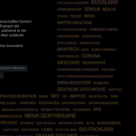
RUSSLAND
ERICH VON DAENIKEN
ZENSUR
BERLIN
GRAPHENOXID
MRNA
FELIKS
TÜRKEI
senschaftler Gordon
IMPFTECHNOLOGIE
t gegen die
FRIEDRICH MERZ
FLUTKATASTROPHE
, während er die
-Man aufdeckt.
ERSCHEINUNG
KÜNSTLICHE
INTELLIGENZ
NIEDERLANDE
hre innovative
BIONTECH
NORD STREAM 2
WIEN
CORONA
TWITTERFILES
INFOTOUR
TIEFENSTAAT
ORDON FREEMAN
JOHNSON AND JOHNSON
GEISTER
L
NATO UNTERSUCHUNGSAUSSCHUSS
MRNA-INJEKTION
HOMBURG
DEUTSCHE GESCHICHTE
TWITTER-
RNA GEN-INJEKTION
WEF
IMPFTOD
OSM
SERIE
PEI
GEOPOLITIK
GRAPHEN
AUSTRALIEN
RZE KANAL
UKRAINE-KRIEG
JVA BREMERVÖRDE
AFD
BITWIG TUTORIAL
MODRNA-GENTHERAPIE
SCHWEDEN
MRNA-GENTHERAPIE
ANIPULATION
FPFLICHT
BUNDESWEHR
SCHWEIZ
DAGMAR SCHÖN
PUTIN
DER MENSCH
DEUTSCHLAND
K
CHINA
SKEPTIKER
IMPFZWANG
DYATLOW PASS
VIVIANE FISCHER