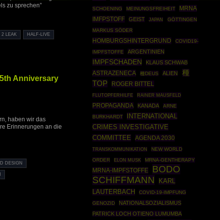
ls zu sprechen”
MRNA
SCHOENING
MEINUNGSFREIHEIT
IMFPSTOFF
GEIST
GÖTTINGEN
JAPAN
MARKUS SÖDER
 2 LEAK
HALF-LIVE
HOMBURGSHINTERGRUND
COVID19-
ARGENTINIEN
IMPFSTOFFE
IMPFSCHADEN
KLAUS SCHWAB
種
ASTRAZENECA
ALIEN
種DEUS
25th Anniversary
TOP
ROGER BITTEL
RAINER MAUSFELD
FLUTOPFERHILFE
PROPAGANDA
KANADA
ARNE
INTERNATIONAL
BURKHARDT
ern, haben wir das
re Erinnerungen an die
CRIMES INVESTIGATIVE
COMMITTEE
AGENDA 2030
NEW WORLD
TRANSKOMMUNIKATION
ORDER
MRNA-GENTHERAPY
ELON MUSK
D DESIGN
BODO
MRNA-IMPFSTOFFE
N
SCHIFFMANN
KARL
LAUTERBACH
COVID-19-IMPFUNG
NATIONALSOZIALISMUS
GENOZID
PATRICK LOCH OTIENO LUMUMBA