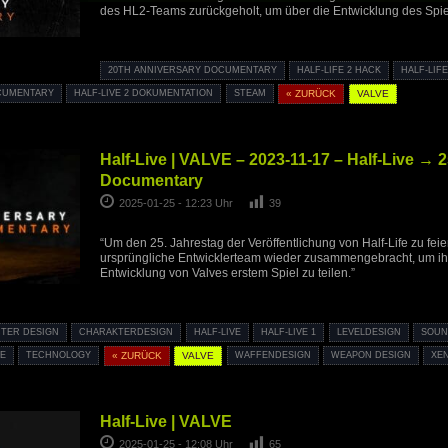
des HL2-Teams zurückgeholt, um über die Entwicklung des Spie
20TH ANNIVERSARY DOCUMENTARY
HALF-LIFE 2 HACK
HALF-LIFE
OCUMENTARY
HALF-LIVE 2 DOKUMENTATION
STEAM
« ZURÜCK
VALVE
Half-Live | VALVE – 2023-11-17 – Half-Live → 
Documentary
2025-01-25 - 12:23 Uhr
39
“Um den 25. Jahrestag der Veröffentlichung von Half-Life zu fei
ursprüngliche Entwicklerteam wieder zusammengebracht, um ih
Entwicklung von Valves erstem Spiel zu teilen.”
TER DESIGN
CHARAKTERDESIGN
HALF-LIVE
HALF-LIVE 1
LEVELDESIGN
SOUN
E
TECHNOLOGY
« ZURÜCK
VALVE
WAFFENDESIGN
WEAPON DESIGN
XE
Half-Live | VALVE
2025-01-25 - 12:08 Uhr
65