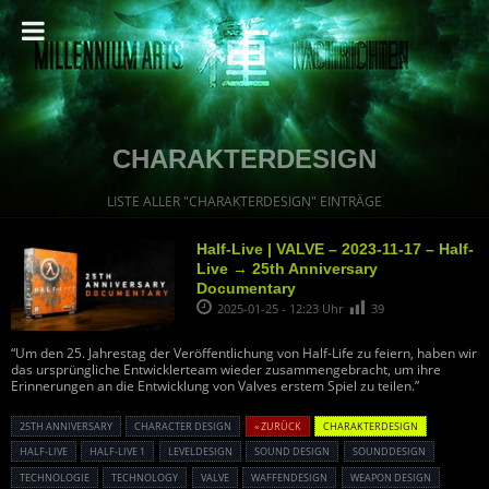
CHARAKTERDESIGN
LISTE ALLER "CHARAKTERDESIGN" EINTRÄGE
Half-Live | VALVE – 2023-11-17 – Half-
Live → 25th Anniversary
Documentary
2025-01-25 - 12:23 Uhr
39
“Um den 25. Jahrestag der Veröffentlichung von Half-Life zu feiern, haben wir
das ursprüngliche Entwicklerteam wieder zusammengebracht, um ihre
Erinnerungen an die Entwicklung von Valves erstem Spiel zu teilen.”
25TH ANNIVERSARY
CHARACTER DESIGN
« ZURÜCK
CHARAKTERDESIGN
HALF-LIVE
HALF-LIVE 1
LEVELDESIGN
SOUND DESIGN
SOUNDDESIGN
TECHNOLOGIE
TECHNOLOGY
VALVE
WAFFENDESIGN
WEAPON DESIGN