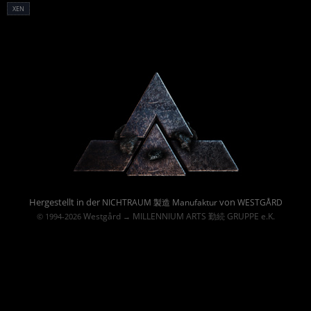
XEN
Powered By :
Hergestellt in der
von
NICHTRAUM 製造 Manufaktur
WESTGÅRD
Westgård
MILLENNIUM ARTS 勤続 GRUPPE e.K.
© 1994-2026
→