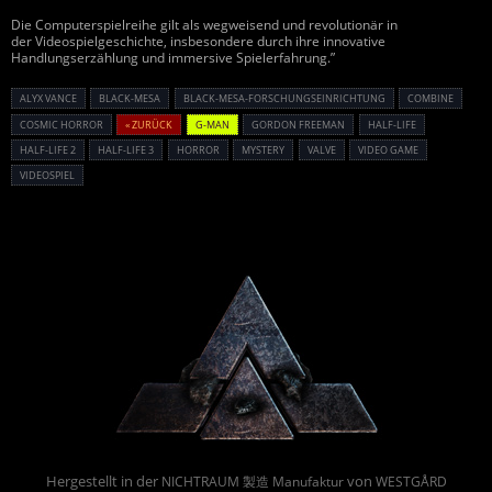
Die Computerspielreihe gilt als wegweisend und revolutionär in
der Videospielgeschichte, insbesondere durch ihre innovative
Handlungserzählung und immersive Spielerfahrung.”
ALYX VANCE
BLACK-MESA
BLACK-MESA-FORSCHUNGSEINRICHTUNG
COMBINE
COSMIC HORROR
« ZURÜCK
G-MAN
GORDON FREEMAN
HALF-LIFE
HALF-LIFE 2
HALF-LIFE 3
HORROR
MYSTERY
VALVE
VIDEO GAME
VIDEOSPIEL
Powered By :
Hergestellt in der
von
NICHTRAUM 製造 Manufaktur
WESTGÅRD