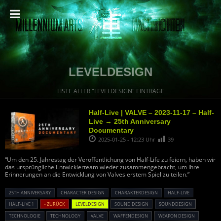
LEVELDESIGN
LISTE ALLER "LEVELDESIGN" EINTRÄGE
Half-Live | VALVE – 2023-11-17 – Half-
Live → 25th Anniversary
Documentary
2025-01-25 - 12:23 Uhr
39
“Um den 25. Jahrestag der Veröffentlichung von Half-Life zu feiern, haben wir
das ursprüngliche Entwicklerteam wieder zusammengebracht, um ihre
Erinnerungen an die Entwicklung von Valves erstem Spiel zu teilen.”
25TH ANNIVERSARY
CHARACTER DESIGN
CHARAKTERDESIGN
HALF-LIVE
HALF-LIVE 1
« ZURÜCK
LEVELDESIGN
SOUND DESIGN
SOUNDDESIGN
TECHNOLOGIE
TECHNOLOGY
VALVE
WAFFENDESIGN
WEAPON DESIGN