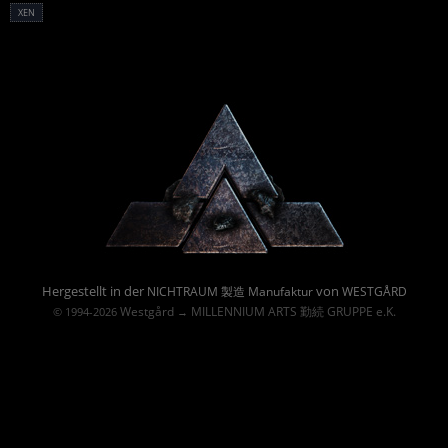
XEN
Powered By :
Hergestellt in der
von
NICHTRAUM 製造 Manufaktur
WESTGÅRD
Westgård
MILLENNIUM ARTS 勤続 GRUPPE e.K.
© 1994-2026
→