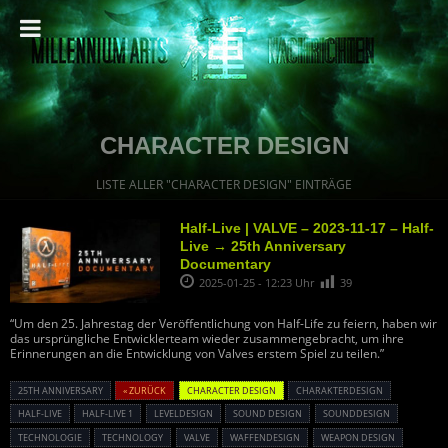
CHARACTER DESIGN
LISTE ALLER "CHARACTER DESIGN" EINTRÄGE
Half-Live | VALVE – 2023-11-17 – Half-
Live → 25th Anniversary
Documentary
2025-01-25 - 12:23 Uhr
39
“Um den 25. Jahrestag der Veröffentlichung von Half-Life zu feiern, haben wir
das ursprüngliche Entwicklerteam wieder zusammengebracht, um ihre
Erinnerungen an die Entwicklung von Valves erstem Spiel zu teilen.”
25TH ANNIVERSARY
« ZURÜCK
CHARACTER DESIGN
CHARAKTERDESIGN
HALF-LIVE
HALF-LIVE 1
LEVELDESIGN
SOUND DESIGN
SOUNDDESIGN
TECHNOLOGIE
TECHNOLOGY
VALVE
WAFFENDESIGN
WEAPON DESIGN