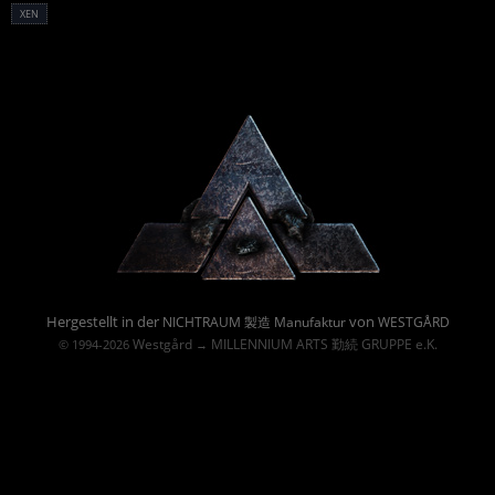
XEN
Powered By :
Hergestellt in der
von
NICHTRAUM 製造 Manufaktur
WESTGÅRD
Westgård
MILLENNIUM ARTS 勤続 GRUPPE e.K.
© 1994-2026
→