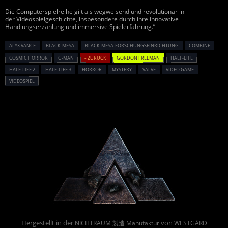
Die Computerspielreihe gilt als wegweisend und revolutionär in
der Videospielgeschichte, insbesondere durch ihre innovative
Handlungserzählung und immersive Spielerfahrung.”
ALYX VANCE
BLACK-MESA
BLACK-MESA-FORSCHUNGSEINRICHTUNG
COMBINE
COSMIC HORROR
G-MAN
« ZURÜCK
GORDON FREEMAN
HALF-LIFE
HALF-LIFE 2
HALF-LIFE 3
HORROR
MYSTERY
VALVE
VIDEO GAME
VIDEOSPIEL
Powered By :
Hergestellt in der
von
NICHTRAUM 製造 Manufaktur
WESTGÅRD