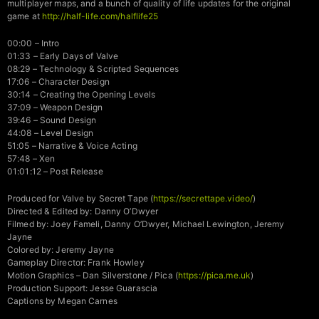
multiplayer maps, and a bunch of quality of life updates for the original
game at
http://half-life.com/halflife25
00:00 – Intro
01:33 – Early Days of Valve
08:29 – Technology & Scripted Sequences
17:06 – Character Design
30:14 – Creating the Opening Levels
37:09 – Weapon Design
39:46 – Sound Design
44:08 – Level Design
51:05 – Narrative & Voice Acting
57:48 – Xen
01:01:12 – Post Release
Produced for Valve by Secret Tape (
https://secrettape.video/
)
Directed & Edited by: Danny O’Dwyer
Filmed by: Joey Fameli, Danny O’Dwyer, Michael Lewington, Jeremy
Jayne
Colored by: Jeremy Jayne
Gameplay Director: Frank Howley
Motion Graphics – Dan Silverstone / Pica (
https://pica.me.uk
)
Production Support: Jesse Guarascia
Captions by Megan Carnes