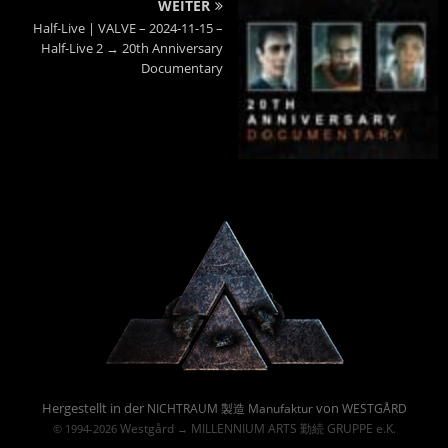
WEITER
Half-Live | VALVE – 2024-11-15 –
Half-Live 2 → 20th Anniversary
Documentary
Powered By :
Hergestellt in der
von
NICHTRAUM 製造 Manufaktur
WESTGÅRD
Westgård
MILLENNIUM ARTS 勤続 GRUPPE e.K.
© 1994-2026
→