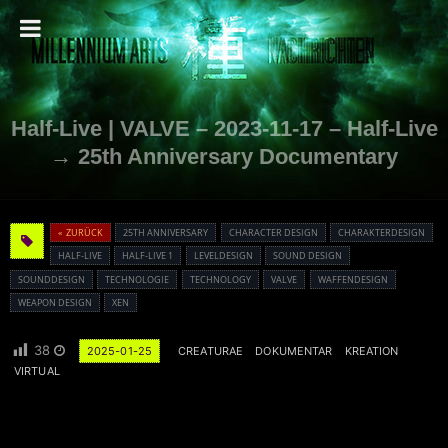
Half-Live | VALVE – 2023-11-17 – Half-Live
→ 25th Anniversary Documentary
« ZURÜCK
25TH ANNIVERSARY
CHARACTER DESIGN
CHARAKTERDESIGN
HALF-LIVE
HALF-LIVE 1
LEVELDESIGN
SOUND DESIGN
SOUNDDESIGN
TECHNOLOGIE
TECHNOLOGY
VALVE
WAFFENDESIGN
WEAPON DESIGN
XEN
38
2025-01-25
CREATURAE
DOKUMENTAR
KREATION
VIRTUAL