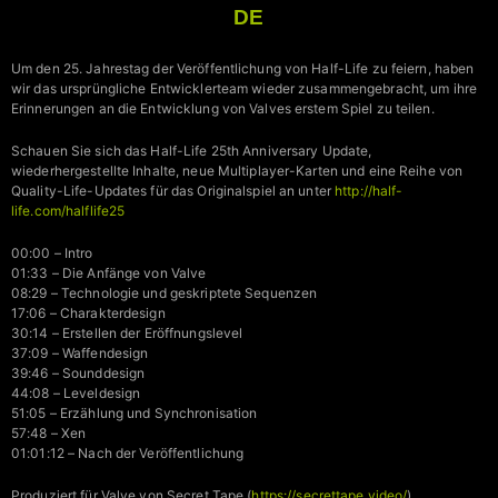
DE
Um den 25. Jahrestag der Veröffentlichung von Half-Life zu feiern, haben
wir das ursprüngliche Entwicklerteam wieder zusammengebracht, um ihre
Erinnerungen an die Entwicklung von Valves erstem Spiel zu teilen.
Schauen Sie sich das Half-Life 25th Anniversary Update,
wiederhergestellte Inhalte, neue Multiplayer-Karten und eine Reihe von
Quality-Life-Updates für das Originalspiel an unter
http://half-
life.com/halflife25
00:00 – Intro
01:33 – Die Anfänge von Valve
08:29 – Technologie und geskriptete Sequenzen
17:06 – Charakterdesign
30:14 – Erstellen der Eröffnungslevel
37:09 – Waffendesign
39:46 – Sounddesign
44:08 – Leveldesign
51:05 – Erzählung und Synchronisation
57:48 – Xen
01:01:12 – Nach der Veröffentlichung
Produziert für Valve von Secret Tape (
https://secrettape.video/
)