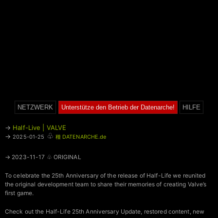
NETZWERK
Unterstütze den Betrieb der Datenarche!
HILFE
→
Half-Live | VALVE
♧
→
2025-01-25
種 DATENARCHE.de
→ 2023-11-17 ♧ ORIGINAL
To celebrate the 25th Anniversary of the release of Half-Life we reunited
the original development team to share their memories of creating Valve’s
first game.
Check out the Half-Life 25th Anniversary Update, restored content, new