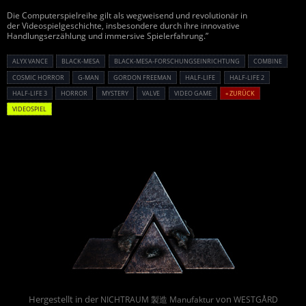
Die Computerspielreihe gilt als wegweisend und revolutionär in
der Videospielgeschichte, insbesondere durch ihre innovative
Handlungserzählung und immersive Spielerfahrung.”
ALYX VANCE
BLACK-MESA
BLACK-MESA-FORSCHUNGSEINRICHTUNG
COMBINE
COSMIC HORROR
G-MAN
GORDON FREEMAN
HALF-LIFE
HALF-LIFE 2
HALF-LIFE 3
HORROR
MYSTERY
VALVE
VIDEO GAME
« ZURÜCK
VIDEOSPIEL
Powered By :
Hergestellt in der
von
NICHTRAUM 製造 Manufaktur
WESTGÅRD