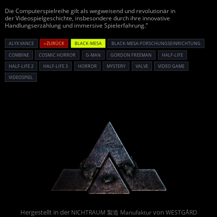
Die Computerspielreihe gilt als wegweisend und revolutionär in
der Videospielgeschichte, insbesondere durch ihre innovative
Handlungserzählung und immersive Spielerfahrung.”
ALYX VANCE
« ZURÜCK
BLACK-MESA
BLACK-MESA-FORSCHUNGSEINRICHTUNG
COMBINE
COSMIC HORROR
G-MAN
GORDON FREEMAN
HALF-LIFE
HALF-LIFE 2
HALF-LIFE 3
HORROR
MYSTERY
VALVE
VIDEO GAME
VIDEOSPIEL
Powered By :
Hergestellt in der
von
NICHTRAUM 製造 Manufaktur
WESTGÅRD