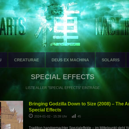
U
CREATURAE
DEUS EX MACHINA
SOLARIS
SPECIAL EFFECTS
LISTE ALLER "SPECIAL EFFECTS" EINTRÄGE
Bringing Godzilla Down to Size (2008) – The A
Special Effects
2024-01-02 - 15:39 Uhr
45
Tradition handgemachter Spezialeffekte – im Mittelpunkt steht