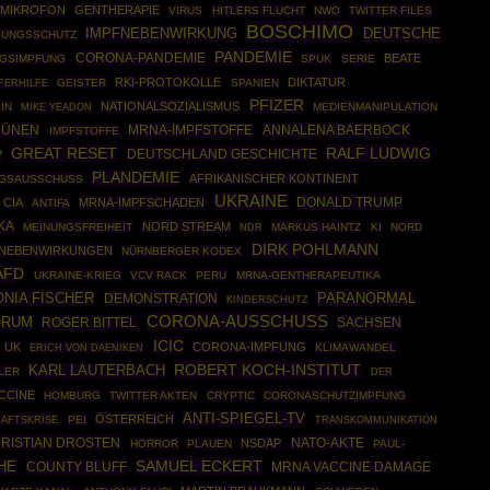
-MIKROFON
GENTHERAPIE
VIRUS
HITLERS FLUCHT
NWO
TWITTER FILES
BOSCHIMO
IMPFNEBENWIRKUNG
DEUTSCHE
SUNGSSCHUTZ
PANDEMIE
CORONA-PANDEMIE
BEATE
GSIMPFUNG
SPUK
SERIE
RKI-PROTOKOLLE
DIKTATUR
GEISTER
SPANIEN
FERHILFE
PFIZER
NATIONALSOZIALISMUS
IN
MEDIENMANIPULATION
MIKE YEADON
RÜNEN
MRNA-IMPFSTOFFE
ANNALENA BAERBOCK
IMPFSTOFFE
GREAT RESET
RALF LUDWIG
DEUTSCHLAND GESCHICHTE
P
PLANDEMIE
AFRIKANISCHER KONTINENT
NGSAUSSCHUSS
UKRAINE
DONALD TRUMP
CIA
MRNA-IMPFSCHADEN
ANTIFA
KA
NORD STREAM
MEINUNGSFREIHEIT
MARKUS HAINTZ
KI
NORD
NDR
DIRK POHLMANN
 NEBENWIRKUNGEN
NÜRNBERGER KODEX
AFD
UKRAINE-KRIEG
VCV RACK
PERU
MRNA-GENTHERAPEUTIKA
NIA FISCHER
PARANORMAL
DEMONSTRATION
KINDERSCHUTZ
CORONA-AUSSCHUSS
ORUM
ROGER BITTEL
SACHSEN
ICIC
UK
CORONA-IMPFUNG
KLIMAWANDEL
ERICH VON DAENIKEN
ROBERT KOCH-INSTITUT
KARL LAUTERBACH
LER
DER
CCINE
HOMBURG
TWITTER AKTEN
CRYPTIC
CORONASCHUTZIMPFUNG
ANTI-SPIEGEL-TV
ÖSTERREICH
AFTSKRISE
PEI
TRANSKOMMUNIKATION
RISTIAN DROSTEN
NATO-AKTE
NSDAP
HORROR
PLAUEN
PAUL-
SAMUEL ECKERT
HE
COUNTY BLUFF
MRNA VACCINE DAMAGE