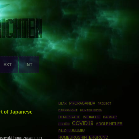
EXT
INT
PROPAGANDA
LEAK
PROJECT
DARKKNIGHT
rt of Japanese
HUNTER BIDEN
DEMOKRATIE
IM DIALOG
DAGMAR
COVID19
ADOLF HITLER
SCHÖN
P.L.O. LUMUMBA
HOMBURGSHINTERGRUND
 Yasuyuki Inoue zusammen