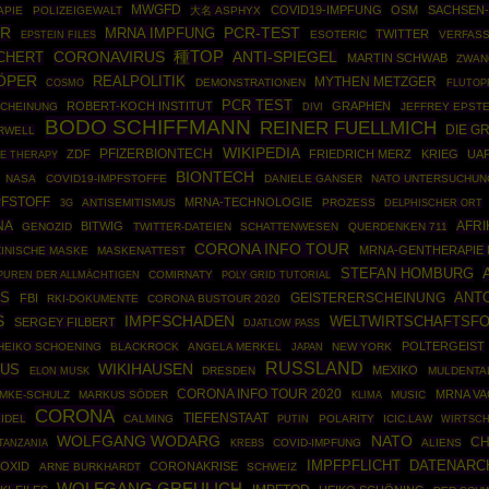
MWGFD
COVID19-IMPFUNG
OSM
SACHSEN
APIE
POLIZEIGEWALT
大名 ASPHYX
UR
MRNA IMPFUNG
PCR-TEST
TWITTER
EPSTEIN FILES
ESOTERIC
VERFAS
CORONAVIRUS
種TOP
ICHERT
ANTI-SPIEGEL
MARTIN SCHWAB
ZWAN
ÖPER
REALPOLITIK
MYTHEN METZGER
COSMO
DEMONSTRATIONEN
FLUTOP
PCR TEST
ROBERT-KOCH INSTITUT
GRAPHEN
CHEINUNG
JEFFREY EPSTE
DIVI
BODO SCHIFFMANN
REINER FUELLMICH
DIE G
RWELL
WIKIPEDIA
PFIZERBIONTECH
ZDF
FRIEDRICH MERZ
KRIEG
UA
E THERAPY
BIONTECH
NASA
COVID19-IMPFSTOFFE
DANIELE GANSER
NATO UNTERSUCHU
PFSTOFF
MRNA-TECHNOLOGIE
ANTISEMITISMUS
PROZESS
3G
DELPHISCHER ORT
NA
AFRI
BITWIG
GENOZID
TWITTER-DATEIEN
SCHATTENWESEN
QUERDENKEN 711
CORONA INFO TOUR
MRNA-GENTHERAPIE
ZINISCHE MASKE
MASKENATTEST
STEFAN HOMBURG
COMIRNATY
POLY GRID TUTORIAL
PUREN DER ALLMÄCHTIGEN
US
ANTO
FBI
GEISTERERSCHEINUNG
RKI-DOKUMENTE
CORONA BUSTOUR 2020
S
IMPFSCHADEN
WELTWIRTSCHAFTSF
SERGEY FILBERT
DJATLOW PASS
POLTERGEIST
HEIKO SCHOENING
BLACKROCK
ANGELA MERKEL
NEW YORK
JAPAN
RUSSLAND
WIKIHAUSEN
MUS
MEXIKO
DRESDEN
MULDENTA
ELON MUSK
CORONA INFO TOUR 2020
MRNA VA
MKE-SCHULZ
MARKUS SÖDER
MUSIC
KLIMA
CORONA
TIEFENSTAAT
IDEL
CALMING
PUTIN
POLARITY
ICIC.LAW
WIRTSCH
WOLFGANG WODARG
NATO
CH
COVID-IMPFUNG
ALIENS
TANZANIA
KREBS
IMPFPFLICHT
DATENARC
OXID
CORONAKRISE
ARNE BURKHARDT
SCHWEIZ