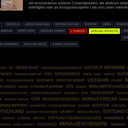
mit verschiedenen anderen Crewmitgliedern, die akribisch detail
anfertigten oder als Anzugschauspieler Leib und Leben riskierte
T
GODZILLA
HARUO NAKAJIMA
HIROSHI KOIZUMI
HORROR
JAPAN
KENPAC
I WAKASA
SHIRÔ SANO
SHÛSUKE KANEKO
« ZURÜCK
SPECIAL EFFECTS
SP
SP
MU KITAGAWA
YASUYUKI INOUE
YOSHIO TSUCHIYA
JUSTUS P. HOFFMANN
TIEFER STAAT
EU
RDER
INFEKTIONSSCHUTZGESETZ
SUCH
CDU
ASTRAZENECA
TINGEN
UKRAINE-KONFLIKT
VIREN
GRIPPE
WIEN
A
LOCKDOWN
UM
NATO AKTE
CHRISTOF MISERÉ
FLUTKATASTROPHE
ITALIEN
UFO
MRNA IMPFTECHNOLO
SCHÄDIGT
CORONA-PLANDEMIE
INDIEN
DÄMON
JVA ROSDORF
ÜBERSTERBLICHKEIT
BSW
JVA BR
PARANORMALER ORT
METABIOTA
USA
MARKUS FIEDLER
MRNA GEN-INJEKTION
A
BUN
PROJECT VERITAS
BUSTOUR
ORONA IMPFUNG
BIOWAFFEN
COVID-19-IMPFUNG
BAYERN
MÜNCHEN
STIFTUNG 
UTSCHLAND
GEIMPFT
NORD STREAM 1
MICHAEL KRETSCHMER
STIFTUNG CORONA-AUSCHUSS
FRANKREICH
MOSKAU
X7Q5A96
IMPFTOT
MRNA-GENTHERAPIE
3121534312
TANSANIA
RINGEN
ARNE SCHMITT