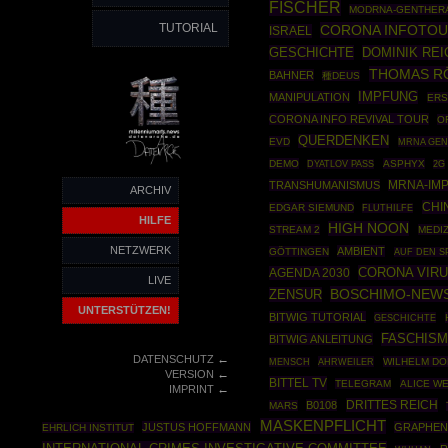
FISCHER
MODRNA-GENTHER
TUTORIAL
CORONA INFOTO
ISRAEL
GESCHICHTE
DOMINIK RE
THOMAS R
BAHNER
種DEUS
IMPFUNG
MANIPULATION
ERS
CORONA INFO REVIVAL TOUR
O
QUERDENKEN
EVD
MRNA GEN
DEMO
ASPHYX
DYATLOV PASS
2G
TRANSHUMANISMUS
MRNA-IM
ARCHIV
CHI
EDGAR SIEMUND
FLUTHILFE
HILFE
HIGH NOON
STREAM 2
MEDI
NETZWERK
AMBIENT
GÖTTINGEN
AUF DEN S
CORONA VIR
AGENDA 2030
LIVE
BOSCHIMO-NEW
ZENSUR
UNTERSTÜTZEN!
BITWIG TUTORIAL
GESCHICHTE
FASCHIS
BITWIG ANLEITUNG
←
DATENSCHUTZ
AHRWEILER
WILHELM DO
MENSCH
←
VERSION
BITTEL TV
TELEGRAM
ALICE WE
←
IMPRINT
DRITTES REICH
B0108
MARS
MASKENPFLICHT
JUSTUS HOFFMANN
GRAPHEN
EHRLICH INSTITUT