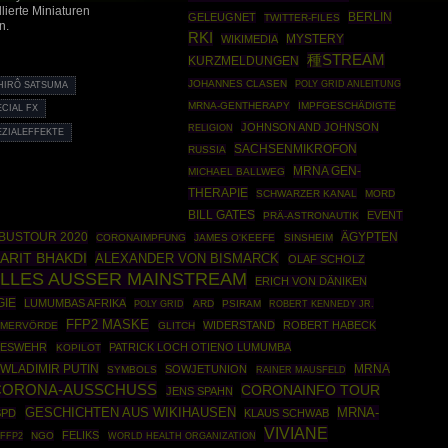
lierte Miniaturen
BERLIN
GELEUGNET
TWITTER-FILES
n.
RKI
WIKIMEDIA
MYSTERY
種STREAM
KURZMELDUNGEN
JOHANNES CLASEN
POLY GRID ANLEITUNG
HIRÔ SATSUMA
MRNA-GENTHERAPY
IMPFGESCHÄDIGTE
ECIAL FX
JOHNSON AND JOHNSON
RELIGION
EZIALEFFEKTE
SACHSENMIKROFON
RUSSIA
MRNA GEN-
MICHAEL BALLWEG
THERAPIE
SCHWARZER KANAL
MORD
BILL GATES
EVENT
PRÄ-ASTRONAUTIK
BUSTOUR 2020
ÄGYPTEN
CORONAIMPFUNG
JAMES O'KEEFE
SINSHEIM
ARIT BHAKDI
ALEXANDER VON BISMARCK
OLAF SCHOLZ
LLES AUSSER MAINSTREAM
ERICH VON DÄNIKEN
GIE
LUMUMBAS AFRIKA
POLY GRID
ARD
PSIRAM
ROBERT KENNEDY JR.
FFP2 MASKE
WIDERSTAND
ROBERT HABECK
EMERVÖRDE
GLITCH
DESWEHR
PATRICK LOCH OTIENO LUMUMBA
KOPILOT
WLADIMIR PUTIN
MRNA
SOWJETUNION
SYMBOLS
RAINER MAUSFELD
CORONA-AUSSCHUSS
CORONAINFO TOUR
JENS SPAHN
GESCHICHTEN AUS WIKIHAUSEN
MRNA-
SPD
KLAUS SCHWAB
VIVIANE
FELIKS
FFP2
NGO
WORLD HEALTH ORGANIZATION