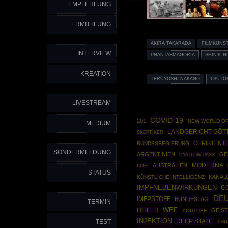
EMPFEHLUNG
ERMITTLUNG
AKIRA TAKARADA
FILMKUNS
INTERVIEW
PHANTASMAGORIA
SHIN'ICH
KREATION
TERUYOSHI NAKANO
TSUTO
LIVESTREAM
COVID-19
201
NEW WORLD O
MEDIUM
LANDGERICHT GÖT
SKEPTIKER
CHRISTENT
BUNDESREGIERUNG
SONDERMELDUNG
ARGENTINIEN
GE
DYATLOW PASS
MODERNA
AUSTRALIEN
LOFI
STATUS
KANAD
KÜNSTLICHE INTELLIGENZ
IMPFNEBENWIRKUNGEN
C
DE
IMFPSTOFF
BUNDESTAG
TERMIN
HITLER
WEF
GEIST
YOUTUBE
INJEKTION
DEEP STATE
TEST
THÜ