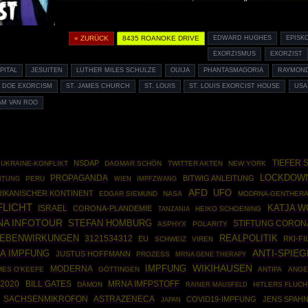
« ZURÜCK
8435 ROANOKE DRIVE
EDWARD HUGHES
EPISK
EXORZISMUS
EXORZIST
PITAL
JESUITEN
LUTHER MILES SCHULZE
OUIJA
PHANTASMAGORIA
RAYMOND
 DOE EXORCISM
ST. JAMES CHURCH
ST. LOUIS
ST. LOUIS EXORCIST HOUSE
USA
AM VAN ROO
TIEFER 
NSDAP
UKRAINE-KONFLIKT
DAGMAR SCHÖN
TWITTER AKTEN
NEW YORK
PROPAGANDA
LOCKDOW
BITWIG ANLEITUNG
EITUNG
PERU
IMPFZWANG
WIEN
AFD
UFO
RIKANISCHER KONTINENT
EDGAR SIEMUND
NASA
MODRNA-GENTHERA
LICHT
ISRAEL
KATJA 
CORONA-PLANDEMIE
HEIKO SCHOENING
TANZANIA
A INFOTOUR
STEFAN HOMBURG
STIFTUNG CORO
ASPHYX
POLARITY
NEBENWIRKUNGEN
REALPOLITIK
3121534312
EU
RKI-FI
SCHWEIZ
VIREN
A IMPFUNG
ANTI-SPIEG
JUSTUS HOFFMANN
PROZESS
MRNA GENE THERAPY
WIKIHAUSEN
MODERNA
IMPFUNG
MES O'KEEFE
GÖTTINGEN
ANTIFA
ANGE
2020
MRNA IMFPSTOFF
BILL GATES
DÄMON
RAINER MAUSFELD
HITLERS FLUCH
SACHSENMIKROFON
ASTRAZENECA
COVID19-IMPFUNG
JENS SPAH
JAPAN