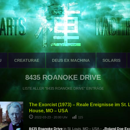
U
CREATURAE
DEUS EX MACHINA
SOLARIS
8435 ROANOKE DRIVE
LISTE ALLER "8435 ROANOKE DRIVE" EINTRÄGE
The Exorcist (1973) – Reale Ereignisse im St. 
House, MO – USA
2022-03-23 - 20:00 Uhr
115
8435 Roanoke Drive
in St. Louis, MO – USA –
„Roland Doe Ex