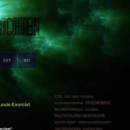
EXT
INT
CDU
POLY GRID TUTORIAL
FASCHISMUS
FLUTKATASTROPHE
Louis Exorcist
RKI-PROTOKOLLE
CALMING
DEUTSCHLAND GESCHICHTE
VERFASSUNGSSCHUTZ
HUNTER BIDEN
orcism“
TWITTER-DATEIEN
DYATLOV PASS