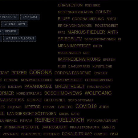
CHRISTENTUM
POLY GRID
COUNTY
MEDIENMANIPULATION
OPALKIRCHE
EXORCIST
BLUFF
CORONA-IMPFUNG
B0108
GEORGETOWN
ERICH VON DÄNIKEN
POLTERGEIST
MARKUS FIEDLER
 J. BISHOP
ANTI-
FFP2
SPIEGEL-TV
WALTER HALLORAN
DEMONSTRATIONEN
KI
MRNA-IMPFSTOFF
PUTIN
MULDENTALER
NDR
IMPFNEBENWIRKUNG
EPSTEIN
FILES
KÜNSTLICHE
DJATLOW PASS
CORONA
PFIZER
STAAT
CORONA-PANDEMIE
KOPILOT
N
GENOZID
NEW WORLD ORDER
SHADOW PEOPLE
CORONAIMPFUNG
GREAT RESET
PARANORMAL
PIE
ICIC.LAW
PAUL-EHRLICH
BOSCHIMO-NEWS
WOLFGANG
WÖRMER
NORD STREAM 1
NA-AUSCHUSS
GEIMPFT
GELEUGNET
NORD STREAM 2
COVID19
IMPFTOD
LES
TWITTER
ALIEN
X7Q5A96
GRIPPE
EL
LANDGERICHT GÖTTINGEN
NATO
KREBS
REINER FUELLMICH
LA MERKEL
PSIRAM
PARANORMALER ORT
MRNA-IMPFSTOFFE
JVA ROSDORF
MARTIN
T
PRÄ-ASTRONAUTIK
DONALD TRUMP
N
OSM
VCV RACK
BLACKROCK
ESOTERIC
ORWELL