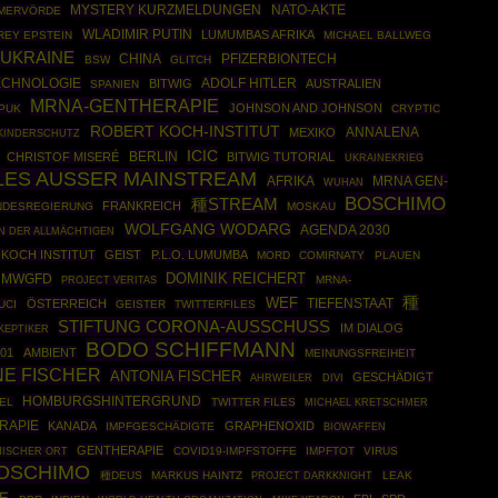
NATO-AKTE
MYSTERY KURZMELDUNGEN
EMERVÖRDE
WLADIMIR PUTIN
LUMUMBAS AFRIKA
REY EPSTEIN
MICHAEL BALLWEG
UKRAINE
CHINA
PFIZERBIONTECH
BSW
GLITCH
ECHNOLOGIE
ADOLF HITLER
BITWIG
AUSTRALIEN
SPANIEN
MRNA-GENTHERAPIE
JOHNSON AND JOHNSON
PUK
CRYPTIC
ROBERT KOCH-INSTITUT
ANNALENA
MEXIKO
KINDERSCHUTZ
ICIC
BERLIN
CHRISTOF MISERÉ
BITWIG TUTORIAL
UKRAINEKRIEG
LES AUSSER MAINSTREAM
AFRIKA
MRNA GEN-
WUHAN
BOSCHIMO
種STREAM
FRANKREICH
NDESREGIERUNG
MOSKAU
WOLFGANG WODARG
AGENDA 2030
N DER ALLMÄCHTIGEN
KOCH INSTITUT
GEIST
P.L.O. LUMUMBA
MORD
COMIRNATY
PLAUEN
DOMINIK REICHERT
MWGFD
MRNA-
PROJECT VERITAS
種
WEF
ÖSTERREICH
TIEFENSTAAT
UCI
GEISTER
TWITTERFILES
STIFTUNG CORONA-AUSSCHUSS
IM DIALOG
KEPTIKER
BODO SCHIFFMANN
01
AMBIENT
MEINUNGSFREIHEIT
NE FISCHER
ANTONIA FISCHER
GESCHÄDIGT
AHRWEILER
DIVI
HOMBURGSHINTERGRUND
EL
TWITTER FILES
MICHAEL KRETSCHMER
RAPIE
KANADA
GRAPHENOXID
IMPFGESCHÄDIGTE
BIOWAFFEN
GENTHERAPIE
COVID19-IMPFSTOFFE
IMPFTOT
VIRUS
HISCHER ORT
OSCHIMO
種DEUS
MARKUS HAINTZ
PROJECT DARKKNIGHT
LEAK