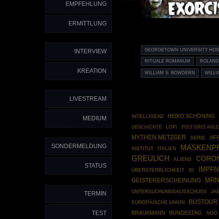
EMPFEHLUNG
ERMITTLUNG
GEORGETOWN UNIVERSITY HOS
INTERVIEW
RITUALE ROMANUM
ROLAND
KREATION
WILLIAM S. BOWDERN
WILLI
LIVESTREAM
HEIKO SCHÖNING
INTELLIGENZ
MEDIUM
GESCHICHTE
LOFI
POLY GRID ANL
MYTHEN METZGER
AF
SERIE
SONDERMELDUNG
MASKENPF
INSTITUT
ITALIEN
GREULICH
CORON
ALIENS
STATUS
IMPF
ÜBERSTERBLICHKEIT
3G
MRN
GEISTERERSCHEINUNG
UNTERSUCHUNGSAUSSCHUSS
JA
TERMIN
BUSTOUR 
EUROPÄISCHE UNION
TEST
BRAUKMANN
BUNDESTAG
NGO