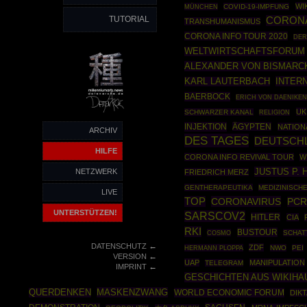
WI
MÜNCHEN
COVID-19-IMPFUNG
TUTORIAL
CORON
TRANSHUMANISMUS
CORONA INFO TOUR 2020
DER
WELTWIRTSCHAFTSFORUM
ALEXANDER VON BISMARC
INTER
KARL LAUTERBACH
BAERBOCK
ERICH VON DAENIKE
UK
SCHWARZER KANAL
RELIGION
INJEKTION
ÄGYPTEN
NATION
ARCHIV
DES TAGES
DEUTSCH
HILFE
CORONA INFO REVIVAL TOUR
W
JUSTUS P.
NETZWERK
FRIEDRICH MERZ
GENTHERAPEUTIKA
MEDIZINISCH
LIVE
TOP
CORONAVIRUS
PCR
UNTERSTÜTZEN!
SARSCOV2
HITLER
CIA
RKI
BUSTOUR
COSMO
SCHAT
←
DATENSCHUTZ
ZDF
HERMANN PLOPPA
NWO
PEI
←
VERSION
UAP
MANIPULATION
TELEGRAM
←
IMPRINT
GESCHICHTEN AUS WIKIHA
MASKENZWANG
QUERDENKEN
WORLD ECONOMIC FORUM
DIK