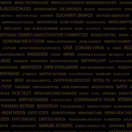
KIMEDIA
MRNA-TECHNOLOGIE
MRNA-GENTHERAPIE NEBENWIRKUNGEN
JVA BR
A-AUSSCHUSS
DIE GRÜNEN
BUNDESWEHR
RUSSIA
MASKENATTEST
JEFF
SUCHARIT BHAKDI
SACHSEN-MIKROFON
TWITTER-FILES
HORROR
 MENSCH
MRNA IMPFT
DEMOKRATIE
NORD STREAM
NÜRNBERGER KODEX
NIEDERLANDE
K
NATO AKTE
KLAUS SCHWAB
ARD
BAYERN
MARS
UKRAINE-KRIEG
S
FLUTHILFE
NATIONAL CRIMES INVESTIGATIVE COMMITTEE
ROGER BITTEL
KRIEG
CORONA INFO TOUR
SERGEY FILBERT
MRNA-GENTHERAPY
ARNE SCHMITT
N
AL
USA
CORONA VIRUS
YOUTUBE
INFEKTIONSSCHUTZGESETZ
DEMO
2G
PANDEMIE
MRNA
ALSOZIALISMUS
TÜRKEI
JOHANNES CLASEN
BU
METABIOTA
LAND
IMPFPFLICHT
SINSHEIM
THÜRINGEN
WIRTSCHAFTSKRISE
AUF DEN SPURE
WIKIPEDIA
DIRK POHLMANN
IDERSTAND
ROBERT-
DER SCHWARZE KANAL
 HOFFMANN
MARTIN SCHWAB
SYMBOLS
HOMBURG
FLUTOPFERHILFE
ELON MUSK
WHO
CHRISTIAN DROSTEN
BITTEL TV
E MASKE
RKI-DOKUMENTE
ANTHONY FA
NATO
-TEST
TANSANIA
ARGENTINIEN
ZWANGSIMPFUNG
ARNE BURKHARDT
S
PCR TEST
FELIKS
MRNA VACCINE DAMAGE
EVENT 2
MUSIC
DRESDEN
KLIMA
VIVIA
IMPFSCHADEN
CORONAINFO TOUR
TENWESEN
DYATLOW PASS
THOMAS RÖPER
BIONTECH
POLIZEIGEWALT
MARKUS SÖDER
KLIMAWAND
HIGH NOON
DEEP STATE
MRNA GEN-THE
SOWJETUNION
MRNA VACCINE
USEN
FFP2 MASKE
DRITTES REICH
SCHWEDEN
TRANSKOMMUNIKATION
DELP
B
SAMUEL ECKERT
TATUR
GRAPHEN
ANTISEMITISMUS
ROBERT KENNEDY JR.